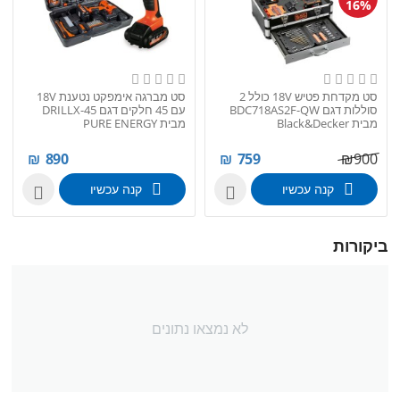
16%
סט מקדחת פטיש 18V כולל 2
סט מברגה אימפקט נטענת 18V
סוללות דגם BDC718AS2F-QW
עם 45 חלקים דגם DRILLX-45
מבית Black&Decker
מבית PURE ENERGY
₪
890
₪
759
₪
900
קנה עכשיו
קנה עכשיו


ביקורות
לא נמצאו נתונים