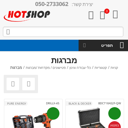
050-2733062
יצירת קשר:

0



תפריט
מברגות
/
/
/
/
מברגות
קניות
קטגוריות
כלי עבודה וגינון
פטישונים / מקדחות /מברגות


DRILLX-45
BDC718AS2F-QW
PURE ENERGY
BLACK & DECKER
במבצע