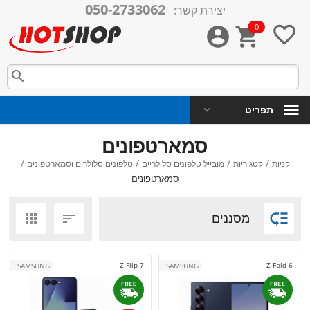
050-2733062
יצירת קשר:
0




תפריט
סמארטפונים
/
/
/
/
קניות
קטגוריות
מובייל טלפונים סלולריים
טלפונים סלולרים וסמארטפונים
סמארטפונים

מסננים


Z Flip 7
Z Fold 6
SAMSUNG
SAMSUNG