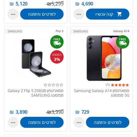
₪
5,120
₪
5,299
₪
4,690
קנה עכשיו
לפרטים והזמנה


Flip 5
Galaxy A14
SAMSUNG
SAMSUNG
במבצע
3%
(1)
סמארטפון Samsung Galaxy A14
סמארטפון Galaxy Z Flip 5 256GB
5G סמסונג
סמסונג SAMSUNG
₪
3,890
₪
3,990
₪
729
לפרטים והזמנה
לפרטים והזמנה

