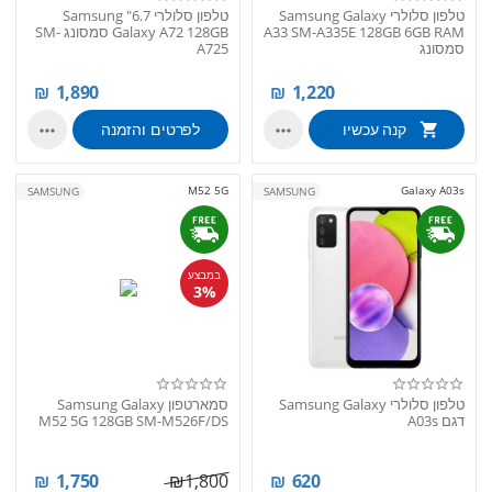
טלפון סלולרי Samsung Galaxy
טלפון סלולרי 6.7" Samsung
A33 SM-A335E 128GB 6GB RAM
Galaxy A72 128GB סמסונג SM-
סמסונג
A725
₪
1,890
₪
1,220
קנה עכשיו
לפרטים והזמנה


M52 5G
Galaxy A03s
SAMSUNG
SAMSUNG
במבצע
3%
טלפון סלולרי Samsung Galaxy
סמארטפון Samsung Galaxy
דגם A03s
M52 5G 128GB SM-M526F/DS
₪
1,750
₪
1,800
₪
620