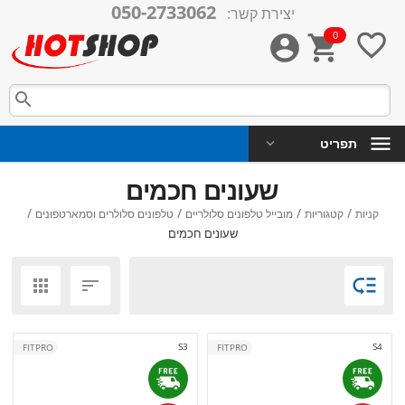
050-2733062
יצירת קשר:
0




תפריט
שעונים חכמים
/
/
/
/
קניות
קטגוריות
מובייל טלפונים סלולריים
טלפונים סלולרים וסמארטפונים
שעונים חכמים



S3
S4
FITPRO
FITPRO