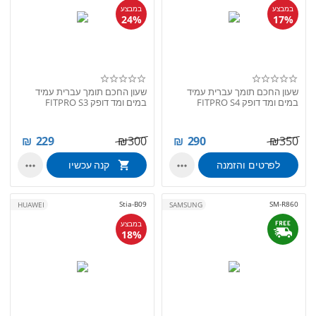
במבצע
במבצע
24%
17%
שעון החכם תומך עברית עמיד
שעון החכם תומך עברית עמיד
במים ומד דופק FITPRO S4
במים ומד דופק FITPRO S3
₪
229
₪
300
₪
290
₪
350
לפרטים והזמנה
קנה עכשיו


Stia-B09
SM-R860
HUAWEI
SAMSUNG
במבצע
18%