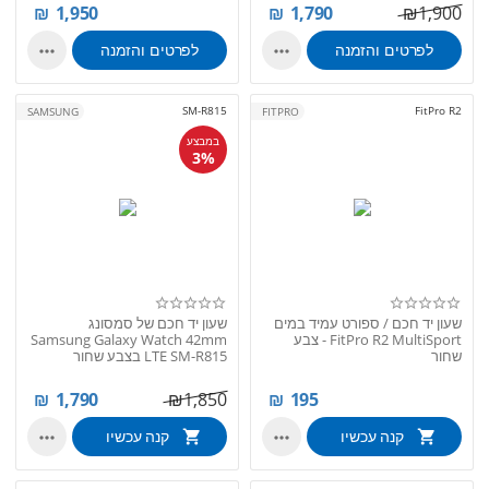
₪
1,950
₪
1,790
₪
1,900
לפרטים והזמנה
לפרטים והזמנה


SM-R815
FitPro R2
SAMSUNG
FITPRO
במבצע
3%
שעון יד חכם / ספורט עמיד במים
שעון יד חכם של סמסונג
FitPro R2 MultiSport - צבע
Samsung Galaxy Watch 42mm
שחור
LTE SM-R815 בצבע שחור
₪
1,790
₪
1,850
₪
195
קנה עכשיו
קנה עכשיו

