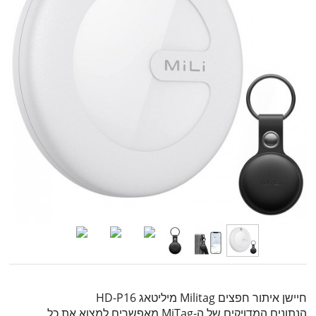
חיישן איתור חפצים Militag מיליטאג HD-P16
הנתונים המדויקים של ה-MiTag מאפשרים למצוא את כל