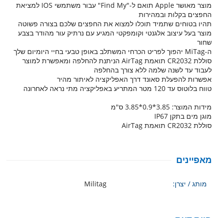
מוצר מאושר Apple תואם ל-"Find My" עבור משתמשי IOS למציאת
החפצים בקלות ובמהירות
תהיו בטוחים שתמיד תוכלו למצוא את החפצים שלכם בצורה פשוטה
מוצר בעל עיצוב אלגנטי וקומפקטי המגיע עם נרתיק עור מהודר בצבע
שחור
ה-MiTag יהפוך לפריט הכרחי המשתלב באופן טבעי בחיי היומיום שלך
סוללת CR2032 תואמת AirTag הניתנת להחלפה ומאפשרת למוצר
לעבוד עד לשנה שלמה ללא צורך בהחלפה
אפשרות להפעלת סאונד דרך האפליקציה לאיתור מהיר
טווח בלוטוס עד 120 מטר המתריע באפליקציה מתי נראה לאחרונה
מידות המוצר: 3.85*0.9*3.85 ס"מ
מוגן מים בתקן IP67
סוללת CR2032 תואמת AirTag
מאפיינים
מותג / יצרן:
Militag