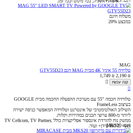
דגם:
GTV55D23
איכותית ונקיה, בכל מקום ובכל זמן.
משלוח חינם
במבצע
20%
MAG
טלויזיה 55 אינץ' 4K מבית MAG דגם GTV55D23
1,749
₪
2,190
₪

קנה עכשיו

טלוויזיה חכמה "55 עם מערכת ההפעלה החכמה מבית GOOGLE
בעיצוב FrameLess
השילוב האולטימטיבי של אינטרנט וטלוויזיה המאפשר כניסה ישירה
ליותר מ-800 ערוצי תכנים במהירות וקלות.
ממשק נוח להורדת אינספור אפליקציות כולל TV Cellcom, TV Partner,
דגם:
MKS20
HOT, +yes עידן+ ועוד.