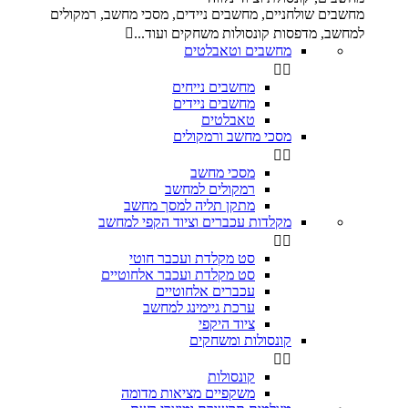
מחשבים שולחניים, מחשבים ניידים, מסכי מחשב, רמקולים
למחשב, מדפסות קונסולות משחקים ועוד...

מחשבים וטאבלטים


מחשבים נייחים
מחשבים ניידים
טאבלטים
מסכי מחשב ורמקולים


מסכי מחשב
רמקולים למחשב
מתקן תליה למסך מחשב
מקלדות עכברים וציוד הקפי למחשב


סט מקלדת ועכבר חוטי
סט מקלדת ועכבר אלחוטיים
עכברים אלחוטיים
ערכת גיימינג למחשב
ציוד היקפי
קונסולות ומשחקים


קונסולות
משקפיים מציאות מדומה