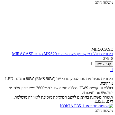
משלוח חינם
MIRACASE
בידורית כוללת מיקרופון אלחוטי דגם MKS20 מבית MIRACASE
379
₪

קנה עכשיו

בידורית עוצמתית עם הספק מרבי של 80W (RMS 50W) ותצוגת LED
מרהיבה.
כוללת פונקציית TWS, סוללה חזקה של 3600mAh ומיקרופון אלחוטי
לשימוש נוח ואיכותי.
תאורה משתנה בהתאם לקצב המוסיקה מוסיפה לאווירה מושלמת.
דגם:
E3511
משלוח חינם