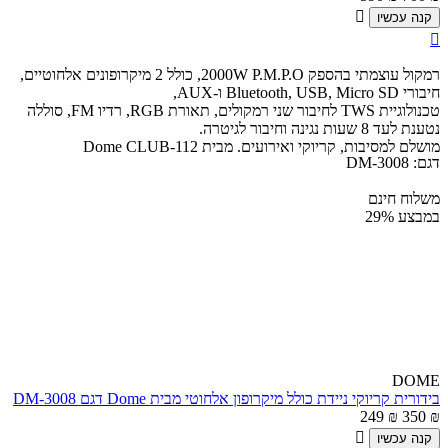

קנה עכשיו

רמקול עוצמתי בהספק 2000W P.M.P.O, כולל 2 מיקרופונים אלחוטיים,
חיבורי Bluetooth, USB, Micro SD ו-AUX,
טכנולוגיית TWS לחיבור שני רמקולים, תאורת RGB, רדיו FM, סוללה
נטענת לעד 8 שעות נגינה וחיבור לגיטרה.
מושלם למסיבות, קריוקי ואירועים. מבית Dome CLUB-112
דגם:
DM-3008
משלוח חינם
במבצע
29%
DOME
בידורית קריוקי ניידת כולל מיקרופון אלחוטי מבית Dome דגם DM-3008
249
₪
350
₪

קנה עכשיו