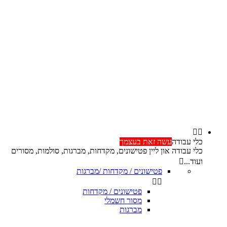


כלי עבודה
עשה זאת בעצמך
כלי עבודה און ליין פטישונים, מקדחות, מברגות, סולמות, מסורים
ועוד...

פטישונים / מקדחות /מברגות


פטישונים / מקדחות
מסור חשמלי
מברגות