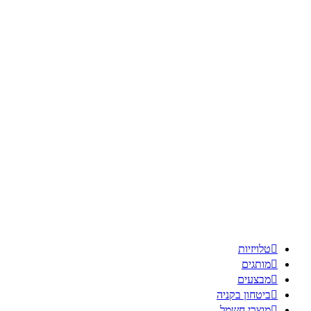

טלויזיות

מותגים

מבצעים

ביטחון בקניה

מוצרי חשמל