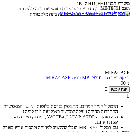
משדרג תכני HD ,FHD ל- 4K
דגם:
MBTS701
מיפוי דינאמי של טון הצבעים והבהירות באמצעות בינה מלאכותית .
שליטה ומיטוב בהירות התמונה באמצעות בינה מלאכותית.
MIRACASE
רמקול נייד דגם MBTS701 מבית MIRACASE
90
₪

קנה עכשיו

הרמקול הנייד המרובע מתאפיין בגרסת בלוטות’ 5.3V, המאפשרת
התחברות מהירה ויעילה למכשיר באמצעות טכנולוגיה זו.
הוא תומך ב- L2CAP, A2DP, ו-AVCTP, ומספק תמיכה ב-
HSP ו-HFP.
עם רמקול MBTS701 תוכלו להקשיב למוזיקה ולהפיק אודיו בצורה