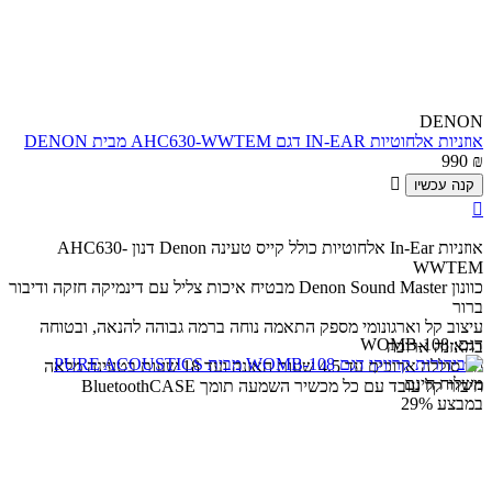
DENON
אוזניות אלחוטיות IN-EAR דגם AHC630-WWTEM מבית DENON
990
₪

קנה עכשיו

אוזניות In-Ear אלחוטיות כולל קייס טעינה Denon דנון AHC630-
WWTEM
כוונון Denon Sound Master מבטיח איכות צליל עם דינמיקה חזקה ודיבור
ברור
עיצוב קל וארגונומי מספק התאמה נוחה ברמה גבוהה להנאה, ובטוחה
דגם:
WOMB-108
בהאזנה ארוכה
חיי סוללה ארוכים עד 4.5 שעות האזנה ועד 18 שעות בטעינה מלאה
משלוח חינם
חיבור קל עובד עם כל מכשיר השמעה תומך BluetoothCASE
במבצע
29%