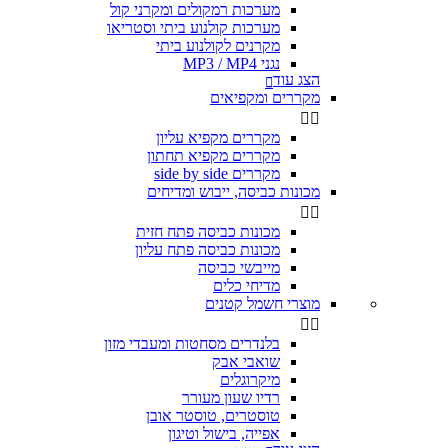
מערכות רמקולים ומקרני קול
מערכות קולנוע ביתי וסטריאו
מקרנים לקולנוע ביתי
נגני MP3 / MP4
הצג עוד

מקררים ומקפיאים


מקררים מקפיא עליון
מקררים מקפיא תחתון
מקררים side by side
מכונות כביסה, ייבוש ומדיחים


מכונות כביסה פתח חזית
מכונות כביסה פתח עליון
מייבשי כביסה
מדיחי כלים
מוצרי חשמל קטנים


בלנדרים מסחטות ומעבדי מזון
שואבי אבק
מיקרוגלים
רדיו שעון מעורר
טוסטרים, טוסטר אובן
אפייה, בישול וטיגון