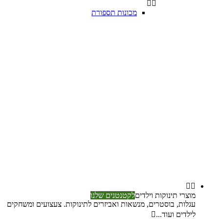


מכונות תספורת


מוצרי תינוקות וילדים
לקטנטנים שלנו
עגלות, בוסטרים, מנשאות ואביזרים לתינוקות. צעצועים ומשחקים
לילדים ועוד...
