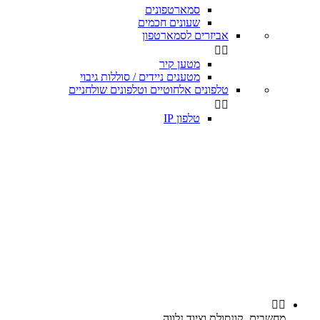
סמארטפונים
שעונים חכמים
אביזרים לסמארטפון


מטען קיר
מטענים ניידים / סוללות גיבוי
טלפונים אלחוטיים וטלפונים שולחניים


טלפון IP


מחשבים, קונסולת וציוד נלווה