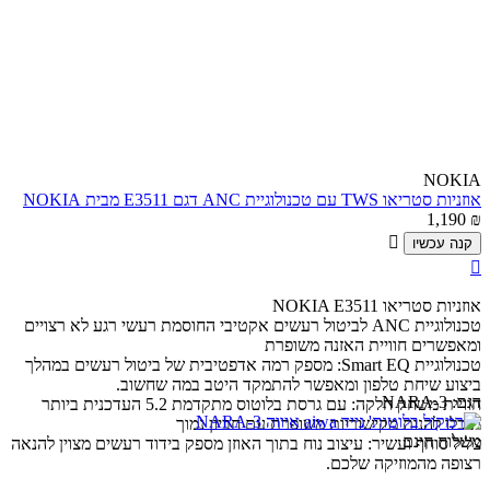
NOKIA
אוזניות סטריאו TWS עם טכנולוגיית ANC דגם E3511 מבית NOKIA
1,190
₪

קנה עכשיו

אוזניות סטריאו NOKIA E3511
טכנולוגיית ANC לביטול רעשים אקטיבי החוסמת רעשי רגע לא רצויים
ומאפשרים חוויית האזנה משופרת
טכנולוגיית Smart EQ: מספק רמה אדפטיבית של ביטול רעשים במהלך
ביצוע שיחת טלפון ומאפשר להתמקד היטב במה שחשוב.
דגם:
NARA-3
חוויית משחק חלקה: עם גרסת בלוטוס מתקדמת 5.2 העדכנית ביותר
תוכלו להנות מקישוריות משופרת עם חביון נמוך
משלוח חינם
צליל סוחף ועשיר: עיצוב נוח בתוך האוזן מספק בידוד רעשים מצוין להנאה
רצופה מהמוזיקה שלכם.