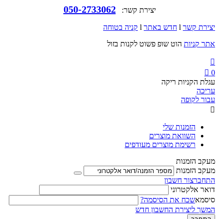
050-2733062
יצירת קשר:
יצירת קשר
l
חדש באתר
l
קניה בטוחה
אתר קניות
הוט שופ פשוט לקנות בזול


0
עגלת הקניות ריקה
עריכה
עבור לקופה

הזמנות שלי
השוואת מוצרים
רשימת מוצרים מעודפים
מעקב הזמנות
מעקב הזמנות
התחבר
צור חשבון
דואר אלקטרוני
סיסמא
שכח את הסיסמה?
המשך ליצירת החשבון חדש