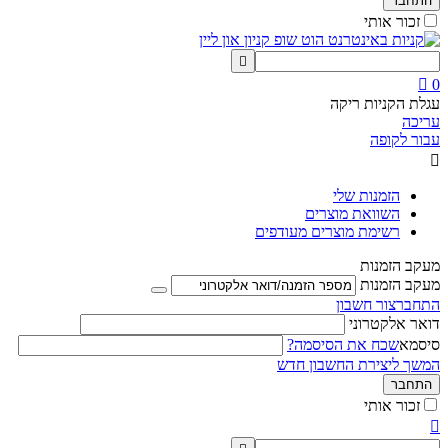
התחבר
זכור אותי


0
עגלת הקניות ריקה
עריכה
עבור לקופה

הזמנות שלי
השוואת מוצרים
רשימת מוצרים מעודפים
מעקב הזמנות
מעקב הזמנות
התחבר
צור חשבון
דואר אלקטרוני
סיסמא
שכח את הסיסמה?
המשך ליצירת החשבון חדש
התחבר
זכור אותי
