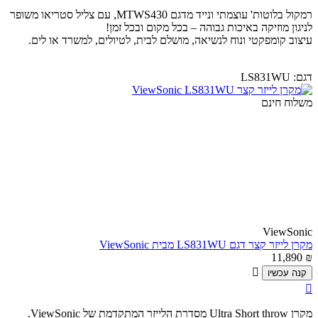
רמקול בלוטות' עוצמתי ונייד מדגם MTWS430, עם צליל סטריאו משופר
לניגון מוזיקה באיכות גבוהה – בכל מקום ובכל זמן!
עיצוב קומפקטי ונוח לנשיאה, מושלם לבית, לטיולים, למשרד או לים.
דגם:
LS831WU
משלוח חינם
ViewSonic
מקרן לייזר קצר דגם LS831WU מבית ViewSonic
11,890
₪

קנה עכשיו

מקרן Ultra Short throw מסדרת הלייזר המתקדמת של ViewSonic.