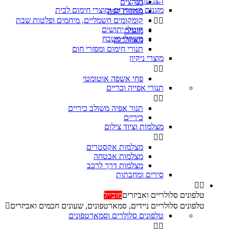
הצג עוד
מגהצים

מזגנים מאווררים ומוצרי חימום לבית
מכונות קפה
קומקומים חשמליים, מיחמים ופלטות שבת


קוטלי יתושים
מזגנים
משקלי מטבח
מאווררים
תנורי חימום ומפזרי חום
מוצרי ניקיון


פחי אשפה אוטומטי
תנורי אפייה וכריים


‏תנור אפיה משולב כיריים
כיריים
מצלמות וציוד צילום


מצלמות אקסטרים
מצלמות אבטחה
מצלמות דרך לרכב
סירים ומחבתות


טלפונים סלולריים ואביזרים
מובייל
טלפונים סלולריים ניידים, סמארטפונים, שעונים חכמים ואביזרים

טלפונים סלולרים וסמארטפונים

