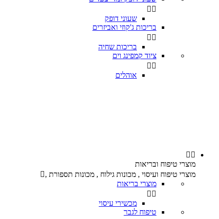


שעוני דופק
בריכות ג'קוזי ואביזרים


בריכות שחיה
ציוד קמפינג וים


אוהלים


מוצרי טיפוח ובריאות
מוצרי טיפוח ועיסוי , מכונות גילוח , מכונות תספורת ,

מוצרי בריאות


מכשירי עיסוי
טיפוח לגבר