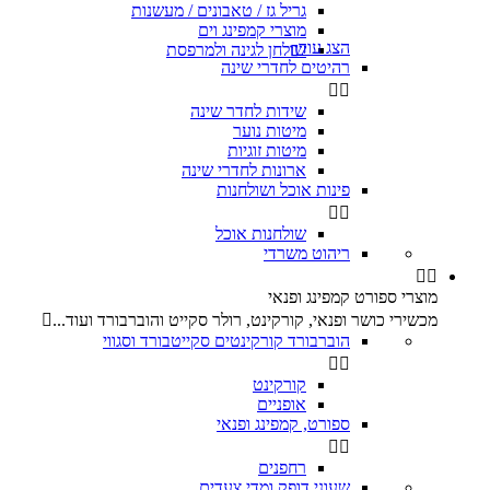
גריל גז / טאבונים / מעשנות
מוצרי קמפינג וים
הצג עוד
שולחן לגינה ולמרפסת

רהיטים לחדרי שינה


שידות לחדר שינה
מיטות נוער
מיטות זוגיות
ארונות לחדרי שינה
פינות אוכל ושולחנות


שולחנות אוכל
ריהוט משרדי


מוצרי ספורט קמפינג ופנאי
מכשירי כושר ופנאי, קורקינט, רולר סקייט והוברבורד ועוד...

הוברבורד קורקינטים סקייטבורד וסגווי


קורקינט
אופניים
ספורט, קמפינג ופנאי


רחפנים
שעוני דופק ומדי צעדים