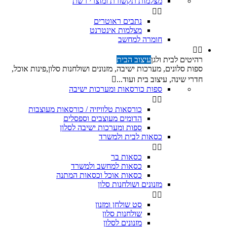
מצלמות תקשורת ומוצרי רשת


נתבים ראוטרים
מצלמות אינטרנט
חומרה למחשב


רהיטים לבית ולגן
עיצוב הבית
ספות סלונים, מערכות ישיבה, מזנונים ושולחנות סלון,פינות אוכל,
חדרי שינה, עיצוב בית ועוד...

ספות כורסאות ומערכות ישיבה


כורסאות טלוויזיה / כורסאות מעוצבות
הדומים מעוצבים וספסלים
ספות ומערכות ישיבה לסלון
כסאות לבית ולמשרד


כסאות בר
כסאות למחשב ולמשרד
כסאות אוכל וכסאות המתנה
מזנונים ושולחנות סלון


סט שולחן ומזנון
שולחנות סלון
מזנונים לסלון