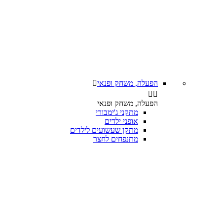
הפעלה, משחק ופנאי



הפעלה, משחק ופנאי
מתקני ג'ימבורי
אופני ילדים
מתקן שעשועים לילדים
מתנפחים לחצר