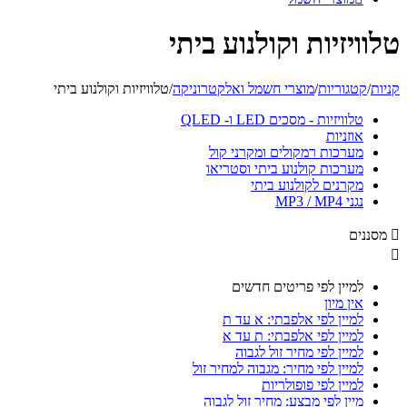
טלוויזיות וקולנוע ביתי
קניות
/
קטגוריות
/
מוצרי חשמל ואלקטרוניקה
/
טלוויזיות וקולנוע ביתי
טלוויזיות - מסכים LED ו- QLED
אוזניות
מערכות רמקולים ומקרני קול
מערכות קולנוע ביתי וסטריאו
מקרנים לקולנוע ביתי
נגני MP3 / MP4

מסננים

למיין לפי פריטים חדשים
אין מיון
למיין לפי אלפבתי: א עד ת
למיין לפי אלפבתי: ת עד א
למיין לפי מחיר זול לגבוה
למיין לפי מחיר: מגבוה למחיר זול
למיין לפי פופולריות
מיין לפי מבצע: מחיר זול לגבוה