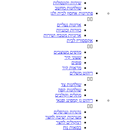
שידות וקונסולות
שולחנות מחשב
פתרונות אחסון לבית ולגן


ארונות נעליים
כוורות וכונניות
ארוניות מטבח ושירות
אקססוריז לבית


מדפים מעוצבים
שעוני קיר
פופים
מראות קיר
ריהוט משלים


שולחנות צד
שולחנות קפה
מתלים וקולבים
ריהוט גן קמפינג ופנאי


נדנדות וערסלים
מערכות ישיבה לחצר
רמקולים לחצר
כסאות נוח