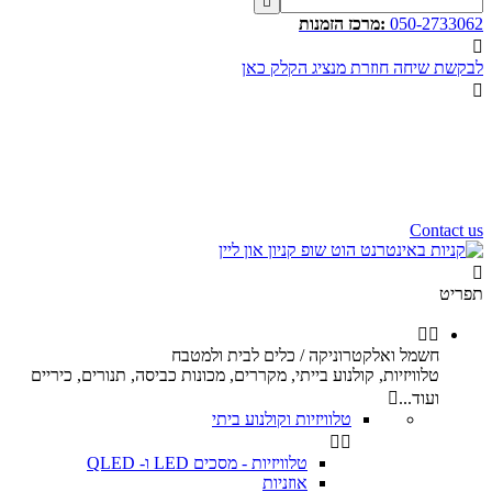

050-2733062
:מרכז הזמנות

לבקשת שיחה חוזרת מנציג הקלק כאן

שעות פעילות שלנו
שלום רב,
שעות פעילות של מוקד הזמנות
הינם בין השעות 10:00 - 17:00
ימי ו וערבי חג 9:00 - 12:00
נשמח לעמוד לשירותכם.
Contact us

תפריט


חשמל ואלקטרוניקה / כלים לבית ולמטבח
טלוויזיות, קולנוע בייתי, מקררים, מכונות כביסה, תנורים, כיריים
ועוד...

טלוויזיות וקולנוע ביתי


טלוויזיות - מסכים LED ו- QLED
אוזניות