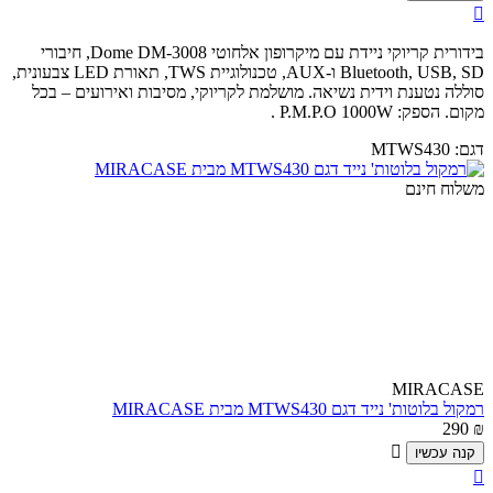

בידורית קריוקי ניידת עם מיקרופון אלחוטי Dome DM-3008, חיבורי
Bluetooth, USB, SD ו-AUX, טכנולוגיית TWS, תאורת LED צבעונית,
סוללה נטענת וידית נשיאה. מושלמת לקריוקי, מסיבות ואירועים – בכל
מקום. הספק: P.M.P.O 1000W .
דגם:
MTWS430
משלוח חינם
MIRACASE
רמקול בלוטות' נייד דגם MTWS430 מבית MIRACASE
290
₪

קנה עכשיו
