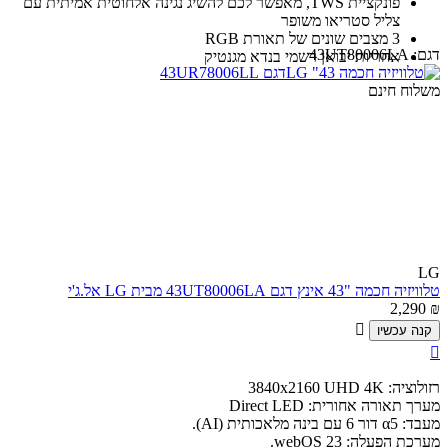
פונקציית TWS, מאפשר לכם להשיג נגינה אלחוטית אמיתית עם
צליל סטריאו משופר
3 מצבים שונים של תאורת RGB
דגם:
43UT80006LA
אחריות יבואן רשמי בנדא מגנטיק
משלוח חינם
LG
טלוויזיה חכמה "43 אינץ דגם 43UT80006LA מבית LG אל.ג'י
2,290
₪

קנה עכשיו

רזולוציה: 3840x2160 UHD 4K
מערך תאורה אחורית: Direct LED
מעבד: α5 דור 6 עם בינה מלאכותית (AI).
מערכת הפעלה: webOS 23.