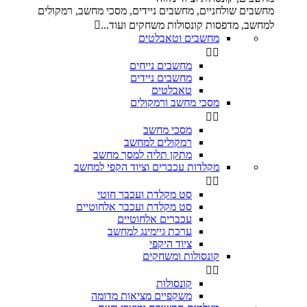
מחשבים שולחניים, מחשבים ניידים, מסכי מחשב, רמקולים
למחשב, מדפסות קונסולות משחקים ועוד...

מחשבים וטאבלטים


מחשבים נייחים
מחשבים ניידים
טאבלטים
מסכי מחשב ורמקולים


מסכי מחשב
רמקולים למחשב
מתקן תליה למסך מחשב
מקלדות עכברים וציוד הקפי למחשב


סט מקלדת ועכבר חוטי
סט מקלדת ועכבר אלחוטיים
עכברים אלחוטיים
ערכת גיימינג למחשב
ציוד היקפי
קונסולות ומשחקים


קונסולות
משקפיים מציאות מדומה