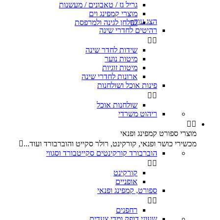
גריל גז / טאבונים / מעשנות
מוצרי קמפינג וים
הצג עוד
שולחן לגינה ולמרפסת

רהיטים לחדרי שינה


שידות לחדר שינה
מיטות נוער
מיטות זוגיות
ארונות לחדרי שינה
פינות אוכל ושולחנות


שולחנות אוכל
ריהוט משרדי


מוצרי ספורט קמפינג ופנאי
מכשירי כושר ופנאי, קורקינט, רולר סקייט והוברבורד ועוד...

הוברבורד קורקינטים סקייטבורד וסגווי


קורקינט
אופניים
ספורט, קמפינג ופנאי


רחפנים
שעוני דופק ומדי צעדים