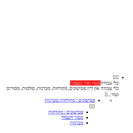


כלי עבודה
עשה זאת בעצמך
כלי עבודה און ליין פטישונים, מקדחות, מברגות, סולמות, מסורים
ועוד...

פטישונים / מקדחות /מברגות


פטישונים / מקדחות
מסור חשמלי
מברגות