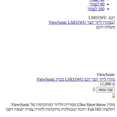
80 לעמוד
160 לעמוד
דגם:
LS831WU
משלוח חינם
ViewSonic
מקרן לייזר קצר דגם LS831WU מבית ViewSonic
11,890
₪

קנה עכשיו

מקרן Ultra Short throw מסדרת הלייזר המתקדמת של ViewSonic.
רזולוציה Full HD רחבה וטכנולוגיה מתקדמת לחווית צפייה יוצאת דופן!