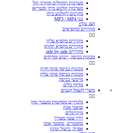
מערכות רמקולים ומקרני קול
מערכות קולנוע ביתי וסטריאו
מקרנים לקולנוע ביתי
נגני MP3 / MP4
הצג עוד

מקררים ומקפיאים


מקררים מקפיא עליון
מקררים מקפיא תחתון
מקררים side by side
מכונות כביסה, ייבוש ומדיחים


מכונות כביסה פתח חזית
מכונות כביסה פתח עליון
מייבשי כביסה
מדיחי כלים
מוצרי חשמל קטנים


בלנדרים מסחטות ומעבדי מזון
שואבי אבק
מיקרוגלים
רדיו שעון מעורר
טוסטרים, טוסטר אובן
אפייה, בישול וטיגון