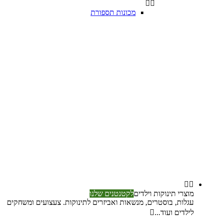


מכונות תספורת


מוצרי תינוקות וילדים
לקטנטנים שלנו
עגלות, בוסטרים, מנשאות ואביזרים לתינוקות. צעצועים ומשחקים
לילדים ועוד...
