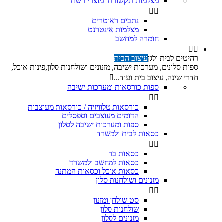
מצלמות תקשורת ומוצרי רשת


נתבים ראוטרים
מצלמות אינטרנט
חומרה למחשב


רהיטים לבית ולגן
עיצוב הבית
ספות סלונים, מערכות ישיבה, מזנונים ושולחנות סלון,פינות אוכל,
חדרי שינה, עיצוב בית ועוד...

ספות כורסאות ומערכות ישיבה


כורסאות טלוויזיה / כורסאות מעוצבות
הדומים מעוצבים וספסלים
ספות ומערכות ישיבה לסלון
כסאות לבית ולמשרד


כסאות בר
כסאות למחשב ולמשרד
כסאות אוכל וכסאות המתנה
מזנונים ושולחנות סלון


סט שולחן ומזנון
שולחנות סלון
מזנונים לסלון