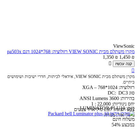
ViewSonic
מקרן משתלם מבית VIEW SONIC רזולוציה: 768*1024 דגם pa503x
1,350
₪
1,450
₪

קנה עכשיו

מקרן משתלם מבית VIEW SONIC, אידאלי לכיתות, חדרי ישיבות ושימושים
ביתיים.
רזולוציה: XGA – 768*1024
סוג DC: DC3
בהירות: 3600 ANSI Lumens
יחס ניגודיות: 22,000 : 1
דגם:
LUMINATOR-PLU10
צבע תצוגה: 1.07 מיליארד צבעים
מקור אור: מנורה
משלוח חינם
במבצע
54%