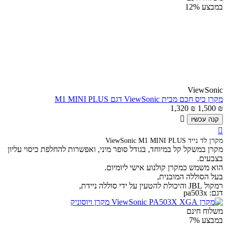
במבצע
12%
ViewSonic
מקרן כיס חכם מבית ViewSonic דגם M1 MINI PLUS
1,320
₪
1,500
₪

קנה עכשיו

מקרן לד נייד ViewSonic M1 MINI PLUS
מקרן במשקל קל במיוחד, בגודל סופר מיני, ואפשרות להחלפת כיסוי עליון
בצבעים.
הוא משמש כמקרן קולנוע אישי ליומיום.
בעל הסוללה המובנית,
רמקול JBL והיכולת להטעין על ידי סוללה ניידת,
דגם:
pa503x
משלוח חינם
במבצע
7%