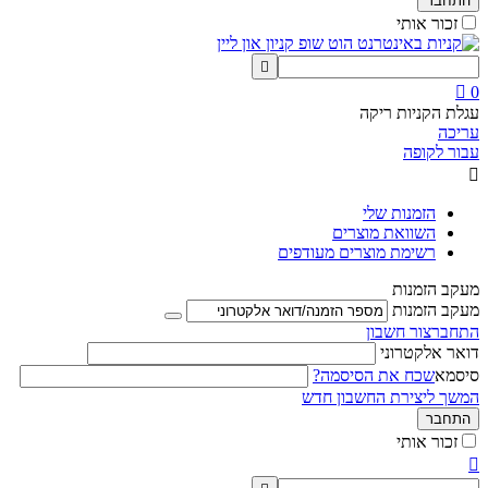
התחבר
זכור אותי


0
עגלת הקניות ריקה
עריכה
עבור לקופה

הזמנות שלי
השוואת מוצרים
רשימת מוצרים מעודפים
מעקב הזמנות
מעקב הזמנות
התחבר
צור חשבון
דואר אלקטרוני
סיסמא
שכח את הסיסמה?
המשך ליצירת החשבון חדש
התחבר
זכור אותי
