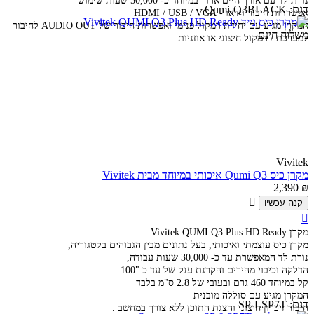
נורת לד עם אורך חיים ארוך במיוחד כ- 50,000 שעות שימוש
דגם:
Qumi-Q3BLACK
אפשרויות חיבור וידאו - HDMI / USB / VGA
המקרן מגיע עם יחידת רמקול פנימי ואפשרות חיבור של AUDIO OUT לחיבור
משלוח חינם
למערכת / רמקול חיצוני או אוזניות.
Vivitek
מקרן כיס Qumi Q3 איכותי במיוחד מבית Vivitek
2,390
₪

קנה עכשיו

מקרן Vivitek QUMI Q3 Plus HD Ready
מקרן כיס עוצמתי ואיכותי, בעל נתונים מבין הגבוהים בקטגוריה,
נורת לד המאפשרת עד כ- 30,000 שעות עבודה,
הדלקה וכיבוי מהירים והקרנת ענק של עד כ "100
קל במיוחד 460 גרם ובעובי של 2.8 ס"מ בלבד
המקרן מגיע עם סוללה מובנית
דגם:
SP-LSP7T
חיבור זיכרון חיצוני והצגת התוכן ללא צורך במחשב .