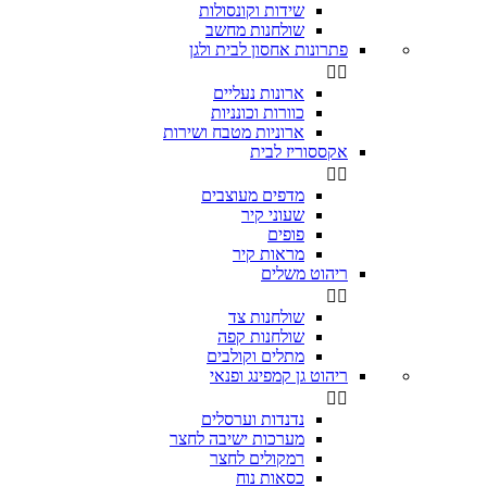
שידות וקונסולות
שולחנות מחשב
פתרונות אחסון לבית ולגן


ארונות נעליים
כוורות וכונניות
ארוניות מטבח ושירות
אקססוריז לבית


מדפים מעוצבים
שעוני קיר
פופים
מראות קיר
ריהוט משלים


שולחנות צד
שולחנות קפה
מתלים וקולבים
ריהוט גן קמפינג ופנאי


נדנדות וערסלים
מערכות ישיבה לחצר
רמקולים לחצר
כסאות נוח