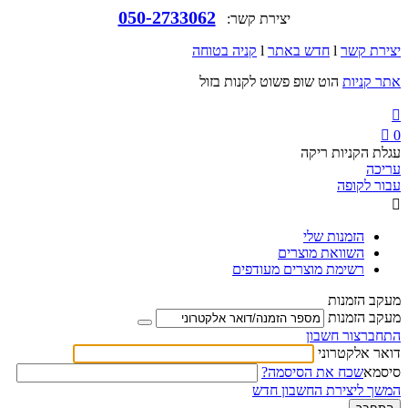
050-2733062
יצירת קשר:
יצירת קשר
l
חדש באתר
l
קניה בטוחה
אתר קניות
הוט שופ פשוט לקנות בזול


0
עגלת הקניות ריקה
עריכה
עבור לקופה

הזמנות שלי
השוואת מוצרים
רשימת מוצרים מעודפים
מעקב הזמנות
מעקב הזמנות
התחבר
צור חשבון
דואר אלקטרוני
סיסמא
שכח את הסיסמה?
המשך ליצירת החשבון חדש