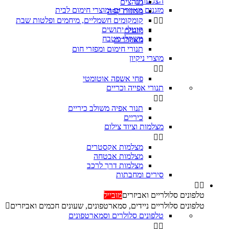
הצג עוד
מגהצים

מזגנים מאווררים ומוצרי חימום לבית
מכונות קפה
קומקומים חשמליים, מיחמים ופלטות שבת


קוטלי יתושים
מזגנים
משקלי מטבח
מאווררים
תנורי חימום ומפזרי חום
מוצרי ניקיון


פחי אשפה אוטומטי
תנורי אפייה וכריים


‏תנור אפיה משולב כיריים
כיריים
מצלמות וציוד צילום


מצלמות אקסטרים
מצלמות אבטחה
מצלמות דרך לרכב
סירים ומחבתות


טלפונים סלולריים ואביזרים
מובייל
טלפונים סלולריים ניידים, סמארטפונים, שעונים חכמים ואביזרים

טלפונים סלולרים וסמארטפונים

