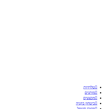

טלויזיות

מותגים

מבצעים

ביטחון בקניה

מוצרי חשמל