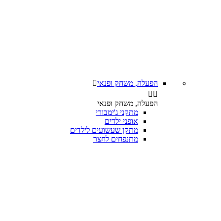
הפעלה, משחק ופנאי



הפעלה, משחק ופנאי
מתקני ג'ימבורי
אופני ילדים
מתקן שעשועים לילדים
מתנפחים לחצר