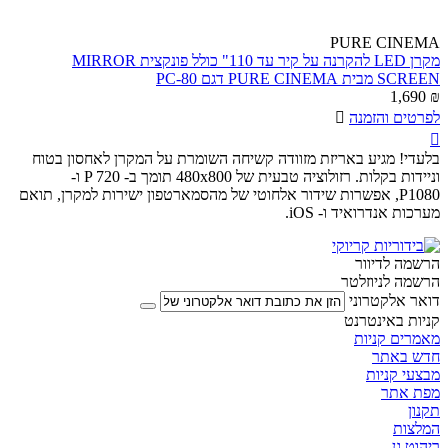
PURE CINEMA
מקרן LED להקרנה על קיר עד 110" כולל פונקצית MIRROR
SCREEN מבית PURE CINEMA דגם PC-80
1,690
₪
לפרטים והזמנה


בלעדי! מגיע באריזת מזוודה קשיחה השומרת על המקרן לאחסון בטוח
וניידות בקלות. רזולוציה טבעית של 480x800 תומך ב- P 720 ו-
P1080, אפשרות שידור אלחוטי של מהסמארטפון ישירות למקרן, תואם
מערכות אנדרואיד ו- iOS.
הרשמה לדיוור
הרשמה לניוזלטר
דואר אלקטרוני
קניות באינטרנט
מאמרים קניות
חדש באתר
מבצעי קניות
מפת אתר
תקנון
המלצות
ריהוט גן