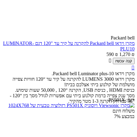
Packard bell
מקרן וידאו Packard bell להקרנה על קיר עד "120 דגם LUMINATOR-
PLU10
590
₪
1,270
₪

קנה עכשיו

מקרן וידאו Packard bell Luminator plus-10.
מקרן וידאו LUMENS 3000 להקרנה על קיר עד “120 חוויות צפייה
מושלמת של קולנוע ביתי אצלכם בבית!
כניסת HDMI , כניסת USB, הקרנה “120 , 50,000 שעות שימוש.
מסך ענק צפייה ברמת קולנוע ביתי עם אפשרות לגודל מסך בין “120 -
דגם:
PS501X
”36 במרחק הקרנה 1-3 מטר מהקיר.
משלוח חינם
במבצע
7%