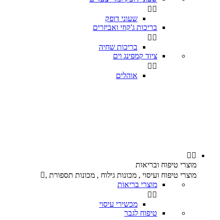


שעוני דופק
בריכות ג'קוזי ואביזרים


בריכות שחיה
ציוד קמפינג וים


אוהלים


מוצרי טיפוח ובריאות
מוצרי טיפוח ועיסוי , מכונות גילוח , מכונות תספורת ,

מוצרי בריאות


מכשירי עיסוי
טיפוח לגבר