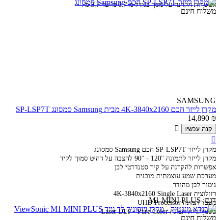
אפשרות הקרנה על מסך בגודל מ 0.7 מ' עד 3.7 מ'.
משלוח חינם
SAMSUNG
מקרן לייזר חכם 4K-3840x2160 מבית Samsung סמסונג SP-LSP7T
14,890
₪

קנה עכשיו

מקרן לייזר SP-LSP7T חכם Samsung סמסונג
מקרן לייזר לתמונה "120 - "90 להצבה על רהיט סמוך לקיר
אפשרות להקרנה על קיר סטנדרטי לבן
מערכת שמע עוצמתית מובנית
גימור לבן מהודר
רזולוציה 4K-3840x2160 Single Laser
דגם:
M1 MINI PLUS
מעבד תמונה UHD Processor
טכנולוגיית תצוגה Laser DLP - Pure Color
משלוח חינם