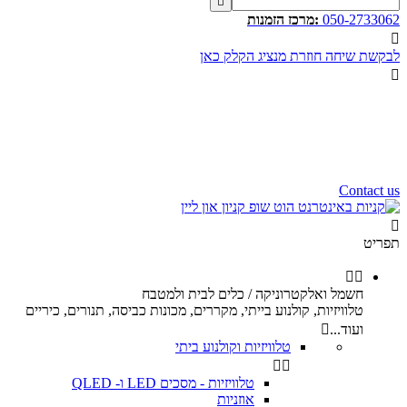

050-2733062
:מרכז הזמנות

לבקשת שיחה חוזרת מנציג הקלק כאן

שעות פעילות שלנו
שלום רב,
שעות פעילות של מוקד הזמנות
הינם בין השעות 10:00 - 17:00
ימי ו וערבי חג 9:00 - 12:00
נשמח לעמוד לשירותכם.
Contact us

תפריט


חשמל ואלקטרוניקה / כלים לבית ולמטבח
טלוויזיות, קולנוע בייתי, מקררים, מכונות כביסה, תנורים, כיריים
ועוד...

טלוויזיות וקולנוע ביתי


טלוויזיות - מסכים LED ו- QLED
אוזניות