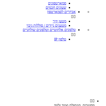
סמארטפונים
שעונים חכמים
אביזרים לסמארטפון


מטען קיר
מטענים ניידים / סוללות גיבוי
טלפונים אלחוטיים וטלפונים שולחניים


טלפון IP


מחשבים, קונסולת וציוד נלווה