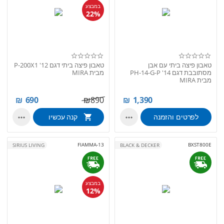
במבצע
22%
טאבון פיצה ביתי עם אבן
טאבון פיצה ביתי דגם P-200X1 '12
מסתובבת דגם PH-14-G-P '14
מבית MIRA
מבית MIRA
₪
690
₪
890
₪
1,390
לפרטים והזמנה
קנה עכשיו


FIAMMA-13
BXST800E
SIRIUS LIVING
BLACK & DECKER
במבצע
12%