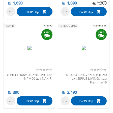
₪
1,690
₪
1,090
₪
1,300
קנה עכשיו
קנה עכשיו


NPM90
Fiamma-16
NAKIRI
SIRIUS LIVING
טאבון גז °500 עם אבן שמוט "16
אופה פיצה ומאפים 1200W תוצרת
מבית SIRIUS LIVING דגם
NAKIRI דגם NPM90
Fiamma-16
₪
390
₪
2,490
קנה עכשיו
קנה עכשיו

