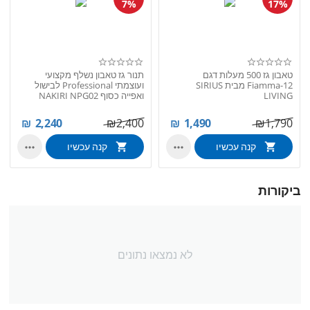
7%
17%
טאבון גז 500 מעלות דגם
תנור גז טאבון נשלף מקצועי
Fiamma-12 מבית SIRIUS
ועוצמתי Professional לבישול
LIVING
ואפייה כסוף NAKIRI NPG02
₪
2,240
₪
2,400
₪
1,490
₪
1,790
קנה עכשיו
קנה עכשיו


ביקורות
לא נמצאו נתונים