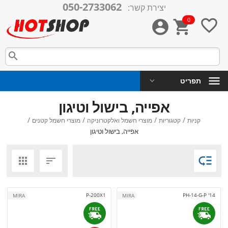
050-2733062
יצירת קשר:
0




תפריט
אפייה, בישול וטיגון
/
/
/
/
קניות
קטגוריות
מוצרי חשמל ואלקטרוניקה
מוצרי חשמל קטנים
אפייה, בישול וטיגון



P-200X1
PH-14-G-P '14
MIRA
MIRA