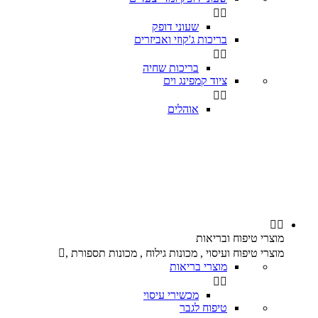


שעוני דופק
בריכות ג'קוזי ואביזרים


בריכות שחיה
ציוד קמפינג וים


אוהלים


מוצרי טיפוח ובריאות
מוצרי טיפוח ועיסוי , מכונות גילוח , מכונות תספורת ,

מוצרי בריאות


מכשירי עיסוי
טיפוח לגבר