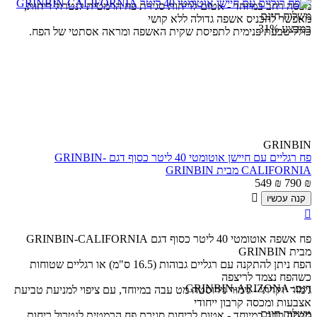
מכסה רחב במיוחד - אטום לריחות סגירת פח הרמטית לנטרול ריחות,
משלוח חינם
מאפשר להכניס אשפה גדולה ללא קושי
במבצע
31%
כולל טבעת פנימית לתפיסת שקית האשפה ומראה אסתטי של הפח.
GRINBIN
פח רגליים עם חיישן אוטומטי 40 ליטר כסוף דגם GRINBIN-
CALIFORNIA מבית GRINBIN
549
₪
790
₪

קנה עכשיו

פח אשפה אוטומטי 40 ליטר כסוף דגם GRINBIN-CALIFORNIA
מבית GRINBIN
הפח ניתן להתקנה עם רגליים גבוהות (16.5 ס"מ) או רגליים שטוחות
כשהפח נצמד לריצפה
דגם:
GRINBIN-ARIZONA
גימור יוקרתי - גימור נירוסטה מט עבה במיוחד, עם ציפוי למניעת טביעת
אצבעות ומכסה קרבון ייחודי
משלוח חינם
מכסה רחב במיוחד - אטום לריחות סגירת פח הרמטית לנטרול ריחות,