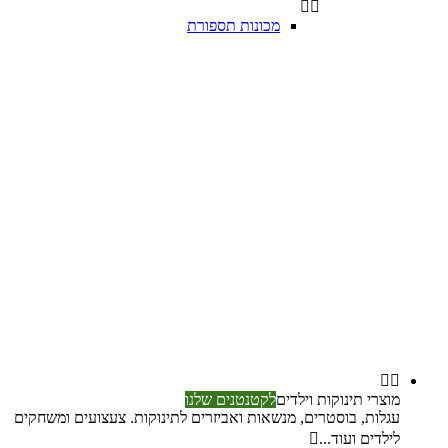


מכונות תספורת


מוצרי תינוקות וילדים
לקטנטנים שלנו
עגלות, בוסטרים, מנשאות ואביזרים לתינוקות. צעצועים ומשחקים
לילדים ועוד...
