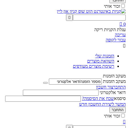
התחבר
זכור אותי


0
עגלת הקניות ריקה
עריכה
עבור לקופה

הזמנות שלי
השוואת מוצרים
רשימת מוצרים מעודפים
מעקב הזמנות
מעקב הזמנות
התחבר
צור חשבון
דואר אלקטרוני
סיסמא
שכח את הסיסמה?
המשך ליצירת החשבון חדש
התחבר
זכור אותי
