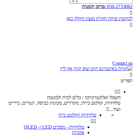

050-2733062
:מרכז הזמנות

לבקשת שיחה חוזרת מנציג הקלק כאן

שעות פעילות שלנו
שלום רב,
שעות פעילות של מוקד הזמנות
הינם בין השעות 10:00 - 17:00
ימי ו וערבי חג 9:00 - 12:00
נשמח לעמוד לשירותכם.
Contact us

תפריט


חשמל ואלקטרוניקה / כלים לבית ולמטבח
טלוויזיות, קולנוע בייתי, מקררים, מכונות כביסה, תנורים, כיריים
ועוד...

טלוויזיות וקולנוע ביתי


טלוויזיות - מסכים LED ו- QLED
אוזניות