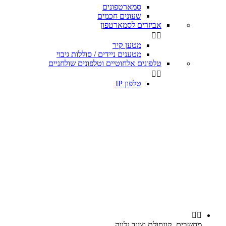
סמארטפונים
שעונים חכמים
אביזרים לסמארטפון


מטען קיר
מטענים ניידים / סוללות גיבוי
טלפונים אלחוטיים וטלפונים שולחניים


טלפון IP


מחשבים, קונסולת וציוד נלווה