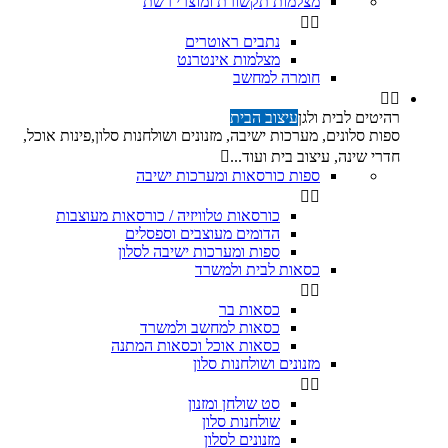
מצלמות תקשורת ומוצרי רשת


נתבים ראוטרים
מצלמות אינטרנט
חומרה למחשב


רהיטים לבית ולגן
עיצוב הבית
ספות סלונים, מערכות ישיבה, מזנונים ושולחנות סלון,פינות אוכל,
חדרי שינה, עיצוב בית ועוד...

ספות כורסאות ומערכות ישיבה


כורסאות טלוויזיה / כורסאות מעוצבות
הדומים מעוצבים וספסלים
ספות ומערכות ישיבה לסלון
כסאות לבית ולמשרד


כסאות בר
כסאות למחשב ולמשרד
כסאות אוכל וכסאות המתנה
מזנונים ושולחנות סלון


סט שולחן ומזנון
שולחנות סלון
מזנונים לסלון