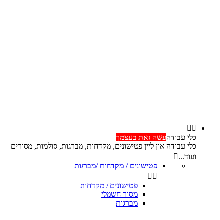


כלי עבודה
עשה זאת בעצמך
כלי עבודה און ליין פטישונים, מקדחות, מברגות, סולמות, מסורים
ועוד...

פטישונים / מקדחות /מברגות


פטישונים / מקדחות
מסור חשמלי
מברגות