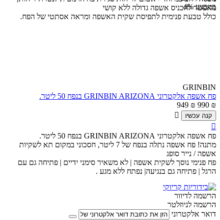
במבצע
4%
מאפשר להכניס אשפה גדולה ללא קושי
כולל טבעת פנימית לתפיסת שקית האשפה ומראה אסתטי של הפח.
GRINBIN
פח אשפה אלקטרוני GRINBIN ARIZONA בנפח 50 ליטר.
949
₪
990
₪

קנה עכשיו

פח אשפה אלקטרוני GRINBIN ARIZONA בנפח 50 ליטר.
מתנה! פח אשפה נתלה בנפח של 7 ליטר, חסכוני במקום תא לשקיות
אשפה / נייר סופג
פח פנימי נוסך לשקית אשפה | לא משאיר סימני ידיים | פתיחה גם עם
הרגל | פתיחה גם בנגיעה| נפתח ללא מגע .
הרשמה לדיוור
הרשמה לניוזלטר
דואר אלקטרוני