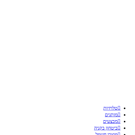

טלויזיות

מותגים

מבצעים

ביטחון בקניה

מוצרי חשמל