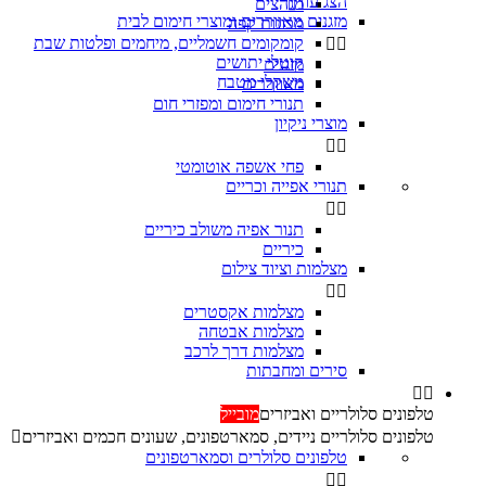
הצג עוד
מגהצים

מזגנים מאווררים ומוצרי חימום לבית
מכונות קפה
קומקומים חשמליים, מיחמים ופלטות שבת


קוטלי יתושים
מזגנים
משקלי מטבח
מאווררים
תנורי חימום ומפזרי חום
מוצרי ניקיון


פחי אשפה אוטומטי
תנורי אפייה וכריים


‏תנור אפיה משולב כיריים
כיריים
מצלמות וציוד צילום


מצלמות אקסטרים
מצלמות אבטחה
מצלמות דרך לרכב
סירים ומחבתות


טלפונים סלולריים ואביזרים
מובייל
טלפונים סלולריים ניידים, סמארטפונים, שעונים חכמים ואביזרים

טלפונים סלולרים וסמארטפונים

