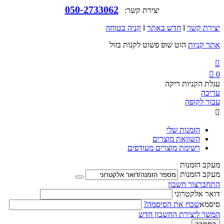
050-2733062
יצירת קשר:
יצירת קשר
l
חדש באתר
l
קניה בטוחה
אתר קניות
הוט שופ פשוט לקנות בזול


0
עגלת הקניות ריקה
עריכה
עבור לקופה

הזמנות שלי
השוואת מוצרים
רשימת מוצרים מעודפים
מעקב הזמנות
מעקב הזמנות
התחבר
צור חשבון
דואר אלקטרוני
סיסמא
שכח את הסיסמה?
המשך ליצירת החשבון חדש