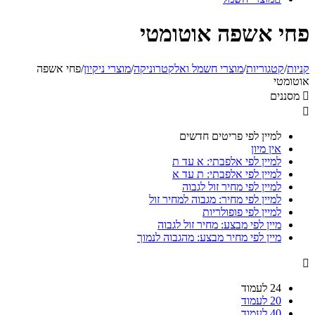
פחי אשפה אוטומטי
קניות
/
קטגוריות
/
מוצרי חשמל ואלקטרוניקה
/
מוצרי ניקיון
/
פחי אשפה
אוטומטי

מסננים

למיין לפי פריטים חדשים
אין מיון
למיין לפי אלפבתי: א עד ת
למיין לפי אלפבתי: ת עד א
למיין לפי מחיר זול לגבוה
למיין לפי מחיר: מגבוה למחיר זול
למיין לפי פופולריות
מיין לפי מבצע: מחיר זול לגבוה
מיין לפי מחיר מבצע: מהגבוה לנמוך

24 לעמוד
20 לעמוד
40 לעמוד