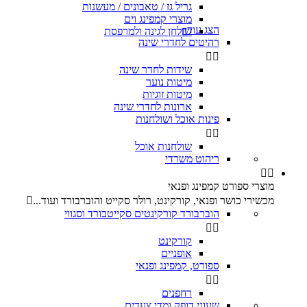
גריל גז / טאבונים / מעשנות
מוצרי קמפינג וים
הצג עוד
שולחן לגינה ולמרפסת

רהיטים לחדרי שינה


שידות לחדר שינה
מיטות נוער
מיטות זוגיות
ארונות לחדרי שינה
פינות אוכל ושולחנות


שולחנות אוכל
ריהוט משרדי


מוצרי ספורט קמפינג ופנאי
מכשירי כושר ופנאי, קורקינט, רולר סקייט והוברבורד ועוד...

הוברבורד קורקינטים סקייטבורד וסגווי


קורקינט
אופניים
ספורט, קמפינג ופנאי


רחפנים
שעוני דופק ומדי צעדים