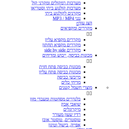
מערכות רמקולים ומקרני קול
מערכות קולנוע ביתי וסטריאו
מקרנים לקולנוע ביתי
נגני MP3 / MP4
הצג עוד

מקררים ומקפיאים


מקררים מקפיא עליון
מקררים מקפיא תחתון
מקררים side by side
מכונות כביסה, ייבוש ומדיחים


מכונות כביסה פתח חזית
מכונות כביסה פתח עליון
מייבשי כביסה
מדיחי כלים
מוצרי חשמל קטנים


בלנדרים מסחטות ומעבדי מזון
שואבי אבק
מיקרוגלים
רדיו שעון מעורר
טוסטרים, טוסטר אובן
אפייה, בישול וטיגון