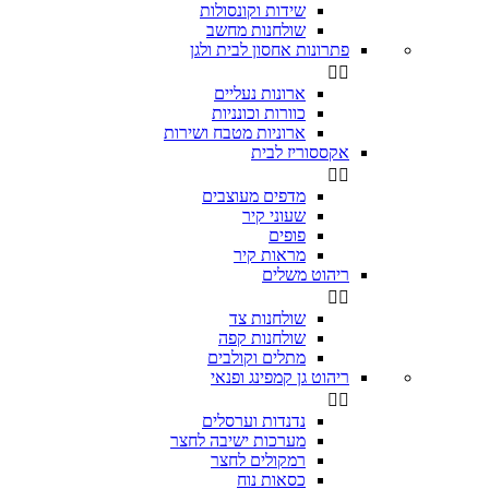
שידות וקונסולות
שולחנות מחשב
פתרונות אחסון לבית ולגן


ארונות נעליים
כוורות וכונניות
ארוניות מטבח ושירות
אקססוריז לבית


מדפים מעוצבים
שעוני קיר
פופים
מראות קיר
ריהוט משלים


שולחנות צד
שולחנות קפה
מתלים וקולבים
ריהוט גן קמפינג ופנאי


נדנדות וערסלים
מערכות ישיבה לחצר
רמקולים לחצר
כסאות נוח