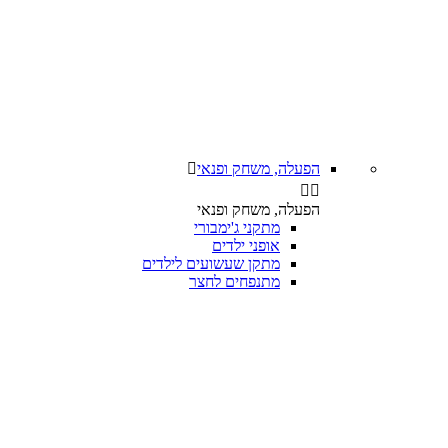
הפעלה, משחק ופנאי



הפעלה, משחק ופנאי
מתקני ג'ימבורי
אופני ילדים
מתקן שעשועים לילדים
מתנפחים לחצר