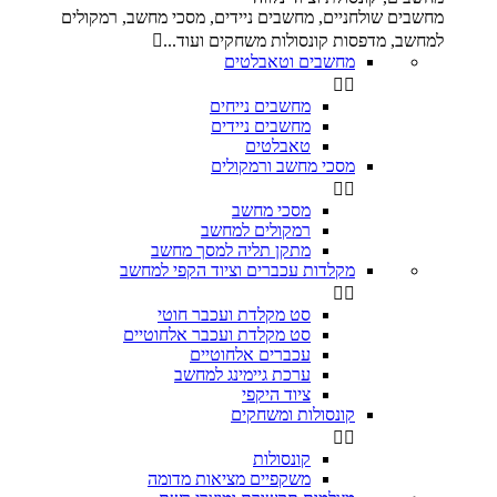
מחשבים שולחניים, מחשבים ניידים, מסכי מחשב, רמקולים
למחשב, מדפסות קונסולות משחקים ועוד...

מחשבים וטאבלטים


מחשבים נייחים
מחשבים ניידים
טאבלטים
מסכי מחשב ורמקולים


מסכי מחשב
רמקולים למחשב
מתקן תליה למסך מחשב
מקלדות עכברים וציוד הקפי למחשב


סט מקלדת ועכבר חוטי
סט מקלדת ועכבר אלחוטיים
עכברים אלחוטיים
ערכת גיימינג למחשב
ציוד היקפי
קונסולות ומשחקים


קונסולות
משקפיים מציאות מדומה