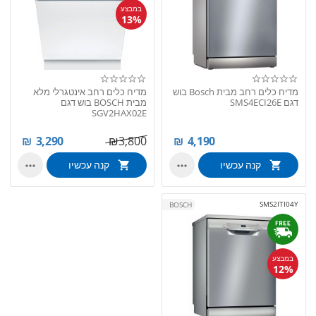
במבצע
13%
מדיח כלים ‏רחב מבית Bosch בוש
מדיח כלים רחב אינטגרלי מלא
דגם SMS4ECI26E
מבית BOSCH בוש דגם
SGV2HAX02E
₪
3,290
₪
3,800
₪
4,190
קנה עכשיו
קנה עכשיו


SMS2ITI04Y
BOSCH
במבצע
12%