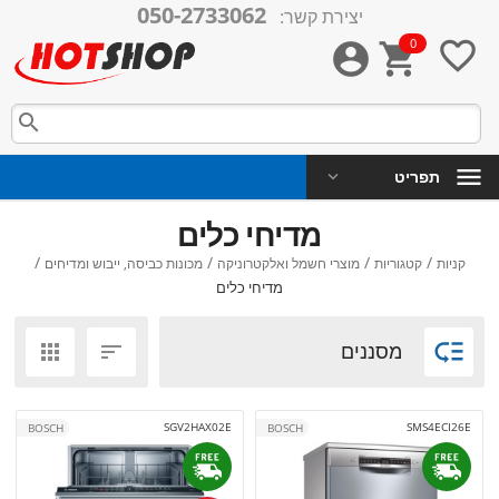
050-2733062
יצירת קשר:
0




תפריט
מדיחי כלים
/
/
/
/
קניות
קטגוריות
מוצרי חשמל ואלקטרוניקה
מכונות כביסה, ייבוש ומדיחים
מדיחי כלים

מסננים


SGV2HAX02E
SMS4ECI26E
BOSCH
BOSCH