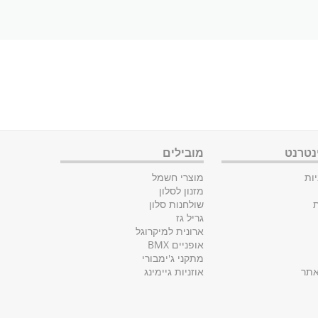
נטרנט
מובילים
ות
מוצרי חשמל
מזנון לסלון
ת
שולחנות סלון
גריל גז
ארונית למיקרוגל
אופניים BMX
מתקני ג'ימבורי
אתר
אוזניות גיימינג