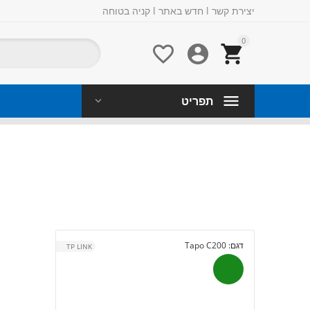
יצירת קשר
l
חדש באתר
l
קניה בטוחה
0



תפריט
דגם:
Tapo C200
TP LINK