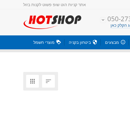
אתר קניות
הוט שופ פשוט לקנות בזול
050-27

 הקלק כאן

מבצעים

ביטחון בקניה

מוצרי חשמל

