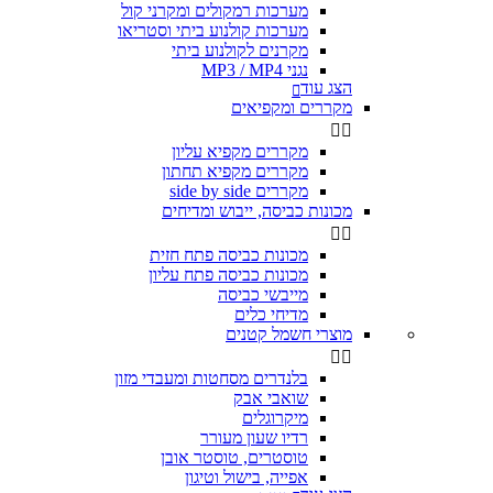
מערכות רמקולים ומקרני קול
מערכות קולנוע ביתי וסטריאו
מקרנים לקולנוע ביתי
נגני MP3 / MP4
הצג עוד

מקררים ומקפיאים


מקררים מקפיא עליון
מקררים מקפיא תחתון
מקררים side by side
מכונות כביסה, ייבוש ומדיחים


מכונות כביסה פתח חזית
מכונות כביסה פתח עליון
מייבשי כביסה
מדיחי כלים
מוצרי חשמל קטנים


בלנדרים מסחטות ומעבדי מזון
שואבי אבק
מיקרוגלים
רדיו שעון מעורר
טוסטרים, טוסטר אובן
אפייה, בישול וטיגון