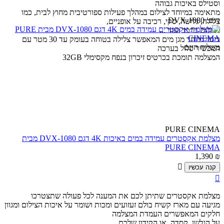
וסטילס באיכות גבוהה
מתאימה במיוחד לצילום במהלך פעילות ספורטיבית מחוץ לבית, כמו
דגם:
DVX-1080
צלילה, גלישה, סקי, רכיבה על אופניים,
לצילום ברכב ועוד ...
כיסוי מיוחד מגן מים המאפשר צלילה בטוחה בעומק עד 30 מטר עם
משלוח חינם
המכשיר כלול בערכה
המצלמה תומכת בכרטיס זיכרון בנפח מקסימלי 32GB
PURE CINEMA
מצלמת אקסטרים עמידה במים באיכות 4K דגם DVX-1080 מבית
PURE CINEMA
1,390
₪

קנה עכשיו

מצלמת אקסטרים שתיתן לכם את המענה לכל פעולה שתצטרכו
מגיעה עם מארז קשיח בולם זעזועים ומכות ושומר על איכות הצילום ומגוון
חלקים המאפשרים העמדת המצלמה
על הגלשן, קסדה, או הקידון שלכם