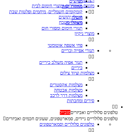
הצג עוד
מגהצים

מזגנים מאווררים ומוצרי חימום לבית
מכונות קפה
קומקומים חשמליים, מיחמים ופלטות שבת


קוטלי יתושים
מזגנים
משקלי מטבח
מאווררים
תנורי חימום ומפזרי חום
מוצרי ניקיון


פחי אשפה אוטומטי
תנורי אפייה וכריים


‏תנור אפיה משולב כיריים
כיריים
מצלמות וציוד צילום


מצלמות אקסטרים
מצלמות אבטחה
מצלמות דרך לרכב
סירים ומחבתות


טלפונים סלולריים ואביזרים
מובייל
טלפונים סלולריים ניידים, סמארטפונים, שעונים חכמים ואביזרים

טלפונים סלולרים וסמארטפונים

