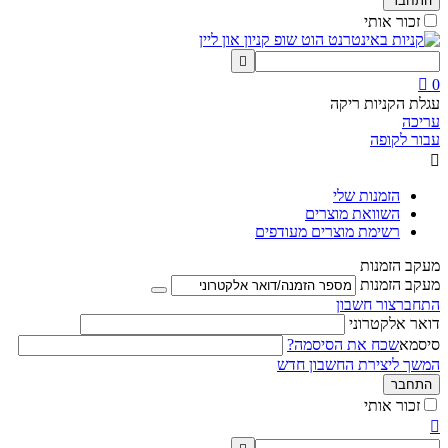
התחבר
זכור אותי


0
עגלת הקניות ריקה
עריכה
עבור לקופה

הזמנות שלי
השוואת מוצרים
רשימת מוצרים מעודפים
מעקב הזמנות
מעקב הזמנות
התחבר
צור חשבון
דואר אלקטרוני
סיסמא
שכח את הסיסמה?
המשך ליצירת החשבון חדש
התחבר
זכור אותי
