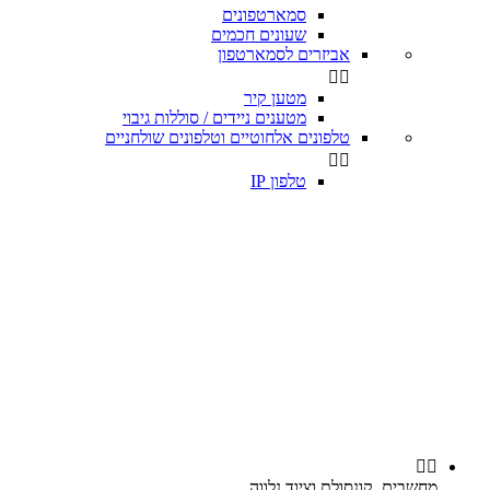
סמארטפונים
שעונים חכמים
אביזרים לסמארטפון


מטען קיר
מטענים ניידים / סוללות גיבוי
טלפונים אלחוטיים וטלפונים שולחניים


טלפון IP


מחשבים, קונסולת וציוד נלווה