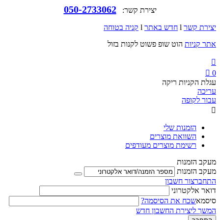
050-2733062
יצירת קשר:
יצירת קשר
l
חדש באתר
l
קניה בטוחה
אתר קניות
הוט שופ פשוט לקנות בזול


0
עגלת הקניות ריקה
עריכה
עבור לקופה

הזמנות שלי
השוואת מוצרים
רשימת מוצרים מעודפים
מעקב הזמנות
מעקב הזמנות
התחבר
צור חשבון
דואר אלקטרוני
סיסמא
שכח את הסיסמה?
המשך ליצירת החשבון חדש