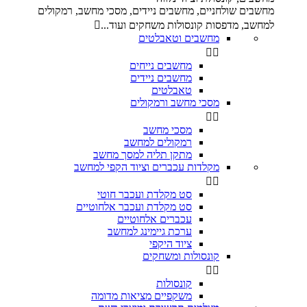
מחשבים שולחניים, מחשבים ניידים, מסכי מחשב, רמקולים
למחשב, מדפסות קונסולות משחקים ועוד...

מחשבים וטאבלטים


מחשבים נייחים
מחשבים ניידים
טאבלטים
מסכי מחשב ורמקולים


מסכי מחשב
רמקולים למחשב
מתקן תליה למסך מחשב
מקלדות עכברים וציוד הקפי למחשב


סט מקלדת ועכבר חוטי
סט מקלדת ועכבר אלחוטיים
עכברים אלחוטיים
ערכת גיימינג למחשב
ציוד היקפי
קונסולות ומשחקים


קונסולות
משקפיים מציאות מדומה