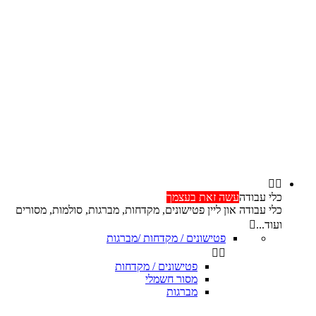


כלי עבודה
עשה זאת בעצמך
כלי עבודה און ליין פטישונים, מקדחות, מברגות, סולמות, מסורים
ועוד...

פטישונים / מקדחות /מברגות


פטישונים / מקדחות
מסור חשמלי
מברגות