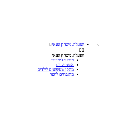
הפעלה, משחק ופנאי



הפעלה, משחק ופנאי
מתקני ג'ימבורי
אופני ילדים
מתקן שעשועים לילדים
מתנפחים לחצר