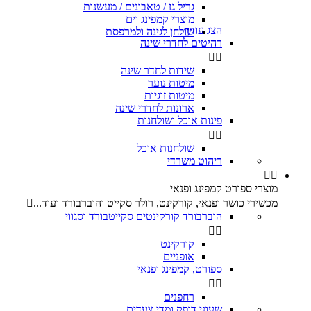
גריל גז / טאבונים / מעשנות
מוצרי קמפינג וים
הצג עוד
שולחן לגינה ולמרפסת

רהיטים לחדרי שינה


שידות לחדר שינה
מיטות נוער
מיטות זוגיות
ארונות לחדרי שינה
פינות אוכל ושולחנות


שולחנות אוכל
ריהוט משרדי


מוצרי ספורט קמפינג ופנאי
מכשירי כושר ופנאי, קורקינט, רולר סקייט והוברבורד ועוד...

הוברבורד קורקינטים סקייטבורד וסגווי


קורקינט
אופניים
ספורט, קמפינג ופנאי


רחפנים
שעוני דופק ומדי צעדים