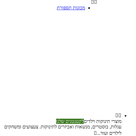


מכונות תספורת


מוצרי תינוקות וילדים
לקטנטנים שלנו
עגלות, בוסטרים, מנשאות ואביזרים לתינוקות. צעצועים ומשחקים
לילדים ועוד...
