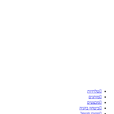

טלויזיות

מותגים

מבצעים

ביטחון בקניה

מוצרי חשמל