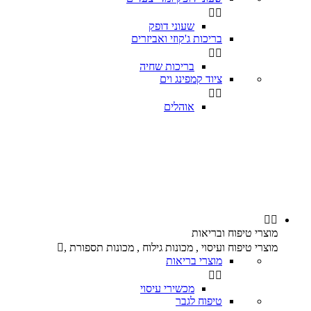


שעוני דופק
בריכות ג'קוזי ואביזרים


בריכות שחיה
ציוד קמפינג וים


אוהלים


מוצרי טיפוח ובריאות
מוצרי טיפוח ועיסוי , מכונות גילוח , מכונות תספורת ,

מוצרי בריאות


מכשירי עיסוי
טיפוח לגבר