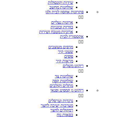
שידות וקונסולות
שולחנות מחשב
פתרונות אחסון לבית ולגן


ארונות נעליים
כוורות וכונניות
ארוניות מטבח ושירות
אקססוריז לבית


מדפים מעוצבים
שעוני קיר
פופים
מראות קיר
ריהוט משלים


שולחנות צד
שולחנות קפה
מתלים וקולבים
ריהוט גן קמפינג ופנאי


נדנדות וערסלים
מערכות ישיבה לחצר
רמקולים לחצר
כסאות נוח