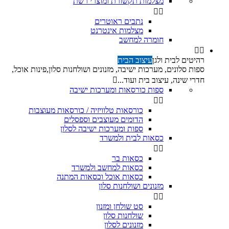
מצלמות תקשורת ומוצרי רשת


נתבים ראוטרים
מצלמות אינטרנט
חומרה למחשב


רהיטים לבית ולגן
עיצוב הבית
ספות סלונים, מערכות ישיבה, מזנונים ושולחנות סלון,פינות אוכל,
חדרי שינה, עיצוב בית ועוד...

ספות כורסאות ומערכות ישיבה


כורסאות טלוויזיה / כורסאות מעוצבות
הדומים מעוצבים וספסלים
ספות ומערכות ישיבה לסלון
כסאות לבית ולמשרד


כסאות בר
כסאות למחשב ולמשרד
כסאות אוכל וכסאות המתנה
מזנונים ושולחנות סלון


סט שולחן ומזנון
שולחנות סלון
מזנונים לסלון