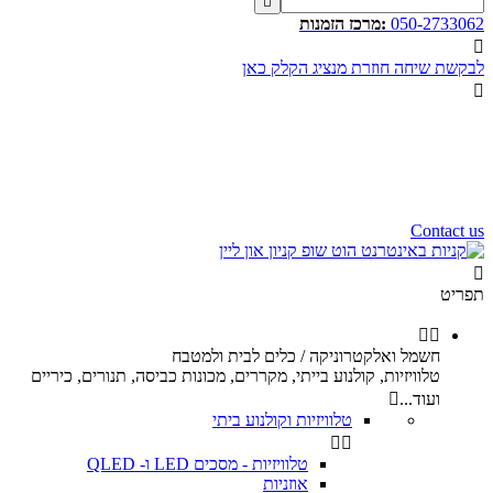

050-2733062
:מרכז הזמנות

לבקשת שיחה חוזרת מנציג הקלק כאן

שעות פעילות שלנו
שלום רב,
שעות פעילות של מוקד הזמנות
הינם בין השעות 10:00 - 17:00
ימי ו וערבי חג 9:00 - 12:00
נשמח לעמוד לשירותכם.
Contact us

תפריט


חשמל ואלקטרוניקה / כלים לבית ולמטבח
טלוויזיות, קולנוע בייתי, מקררים, מכונות כביסה, תנורים, כיריים
ועוד...

טלוויזיות וקולנוע ביתי


טלוויזיות - מסכים LED ו- QLED
אוזניות