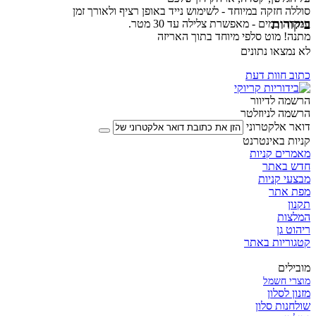
סוללה חזקה במיוחד - לשימוש נייד באופן רציף ולאורך זמן
ביקורות
עמידה במים - מאפשרת צלילה עד 30 מטר.
מתנה! מוט סלפי מיוחד בתוך האריזה
לא נמצאו נתונים
כתוב חוות דעת
הרשמה לדיוור
הרשמה לניוזלטר
דואר אלקטרוני
קניות באינטרנט
מאמרים קניות
חדש באתר
מבצעי קניות
מפת אתר
תקנון
המלצות
ריהוט גן
קטגוריות באתר
מובילים
מוצרי חשמל
מזנון לסלון
שולחנות סלון