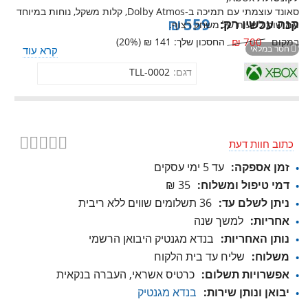
סאונד עוצמתי עם תמיכה ב-Dolby Atmos, קלות משקל, נוחות במיוחד
₪
559
קנה עכשיו רק:
וגמישות לשעות של משחק רצוף.
במקום
700
₪
החסכון שלך:
141
₪
(
%)
20
חסר במלאי

קרא עוד
דגם:
TLL-0002
כתוב חוות דעת
זמן אספקה:
עד 5 ימי עסקים
דמי טיפול ומשלוח:
35 ₪
ניתן לשלם עד:
36 תשלומים שווים ללא ריבית
אחריות:
למשך שנה
נותן האחריות:
בנדא מגנטיק היבואן הרשמי
משלוח:
שליח עד בית הלקוח
אפשרויות תשלום:
כרטיס אשראי, העברה בנקאית
יבואן ונותן שירות:
בנדא מגנטיק