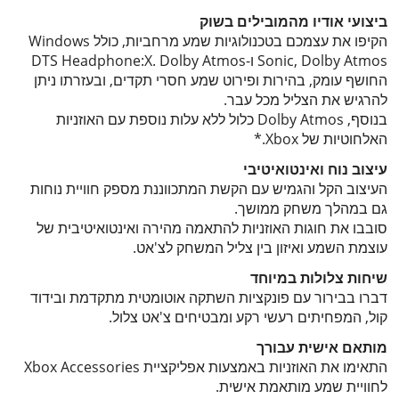
ביצועי אודיו מהמובילים בשוק
הקיפו את עצמכם בטכנולוגיות שמע מרחביות, כולל Windows
Sonic, Dolby Atmos ו-DTS Headphone:X. Dolby Atmos
החושף עומק, בהירות ופירוט שמע חסרי תקדים, ובעזרתו ניתן
להרגיש את הצליל מכל עבר.
בנוסף, Dolby Atmos כלול ללא עלות נוספת עם האוזניות
האלחוטיות של Xbox.*
עיצוב נוח ואינטואיטיבי
העיצוב הקל והגמיש עם הקשת המתכווננת מספק חוויית נוחות
גם במהלך משחק ממושך.
סובבו את חוגות האוזניות להתאמה מהירה ואינטואיטיבית של
עוצמת השמע ואיזון בין צליל המשחק לצ'אט.
שיחות צלולות במיוחד
דברו בבירור עם פונקציות השתקה אוטומטית מתקדמת ובידוד
קול, המפחיתים רעשי רקע ומבטיחים צ'אט צלול.
מותאם אישית עבורך
התאימו את האוזניות באמצעות אפליקציית Xbox Accessories
לחוויית שמע מותאמת אישית.