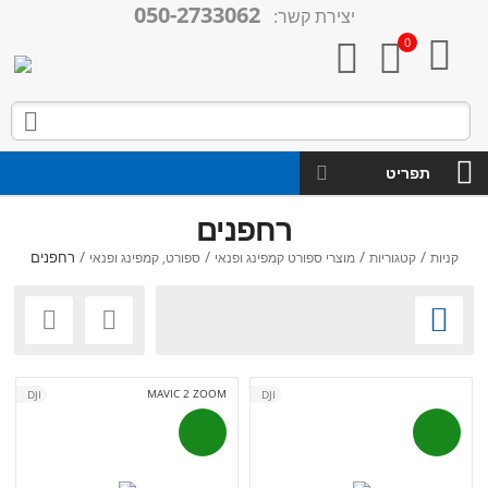
050-2733062
יצירת קשר:

0



תפריט
רחפנים
/
/
/
/
רחפנים
קניות
קטגוריות
מוצרי ספורט קמפינג ופנאי
ספורט, קמפינג ופנאי



MAVIC 2 ZOOM
DJI
DJI