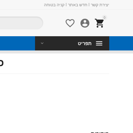
יצירת קשר
l
חדש באתר
l
קניה בטוחה
0



תפריט
כ