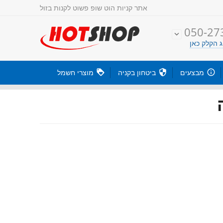
אתר קניות
הוט שופ פשוט לקנות בזול
050-27

 הקלק כאן

מבצעים

ביטחון בקניה

מוצרי חשמל