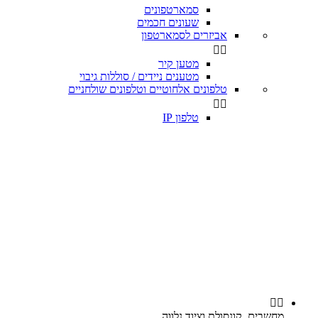
סמארטפונים
שעונים חכמים
אביזרים לסמארטפון


מטען קיר
מטענים ניידים / סוללות גיבוי
טלפונים אלחוטיים וטלפונים שולחניים


טלפון IP


מחשבים, קונסולת וציוד נלווה