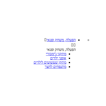
הפעלה, משחק ופנאי



הפעלה, משחק ופנאי
מתקני ג'ימבורי
אופני ילדים
מתקן שעשועים לילדים
מתנפחים לחצר