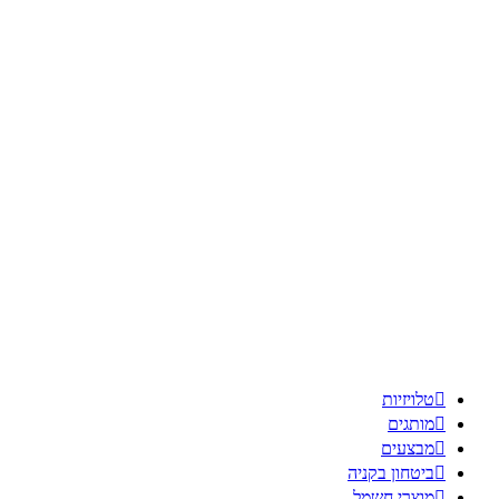

טלויזיות

מותגים

מבצעים

ביטחון בקניה

מוצרי חשמל