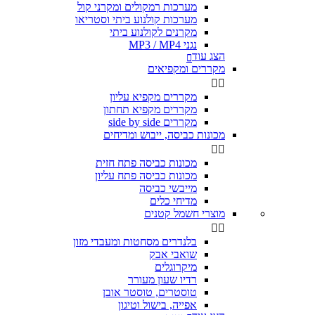
מערכות רמקולים ומקרני קול
מערכות קולנוע ביתי וסטריאו
מקרנים לקולנוע ביתי
נגני MP3 / MP4
הצג עוד

מקררים ומקפיאים


מקררים מקפיא עליון
מקררים מקפיא תחתון
מקררים side by side
מכונות כביסה, ייבוש ומדיחים


מכונות כביסה פתח חזית
מכונות כביסה פתח עליון
מייבשי כביסה
מדיחי כלים
מוצרי חשמל קטנים


בלנדרים מסחטות ומעבדי מזון
שואבי אבק
מיקרוגלים
רדיו שעון מעורר
טוסטרים, טוסטר אובן
אפייה, בישול וטיגון