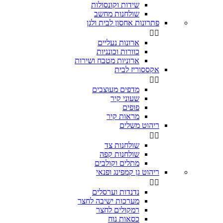
שידות וקונסולות
שולחנות מחשב
פתרונות אחסון לבית ולגן


ארונות נעליים
כוורות וכונניות
ארוניות מטבח ושירות
אקססוריז לבית


מדפים מעוצבים
שעוני קיר
פופים
מראות קיר
ריהוט משלים


שולחנות צד
שולחנות קפה
מתלים וקולבים
ריהוט גן קמפינג ופנאי


נדנדות וערסלים
מערכות ישיבה לחצר
רמקולים לחצר
כסאות נוח