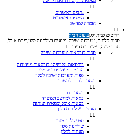
מצלמות תקשורת ומוצרי רשת


נתבים ראוטרים
מצלמות אינטרנט
חומרה למחשב


רהיטים לבית ולגן
עיצוב הבית
ספות סלונים, מערכות ישיבה, מזנונים ושולחנות סלון,פינות אוכל,
חדרי שינה, עיצוב בית ועוד...

ספות כורסאות ומערכות ישיבה


כורסאות טלוויזיה / כורסאות מעוצבות
הדומים מעוצבים וספסלים
ספות ומערכות ישיבה לסלון
כסאות לבית ולמשרד


כסאות בר
כסאות למחשב ולמשרד
כסאות אוכל וכסאות המתנה
מזנונים ושולחנות סלון


סט שולחן ומזנון
שולחנות סלון
מזנונים לסלון