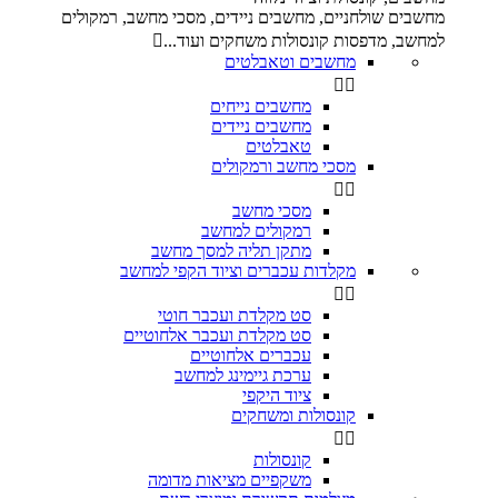
מחשבים שולחניים, מחשבים ניידים, מסכי מחשב, רמקולים
למחשב, מדפסות קונסולות משחקים ועוד...

מחשבים וטאבלטים


מחשבים נייחים
מחשבים ניידים
טאבלטים
מסכי מחשב ורמקולים


מסכי מחשב
רמקולים למחשב
מתקן תליה למסך מחשב
מקלדות עכברים וציוד הקפי למחשב


סט מקלדת ועכבר חוטי
סט מקלדת ועכבר אלחוטיים
עכברים אלחוטיים
ערכת גיימינג למחשב
ציוד היקפי
קונסולות ומשחקים


קונסולות
משקפיים מציאות מדומה