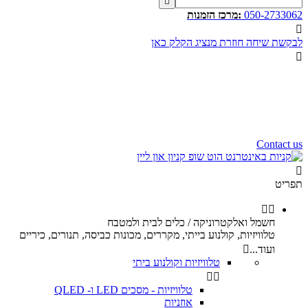

050-2733062
:מרכז הזמנות

לבקשת שיחה חוזרת מנציג הקלק כאן

שעות פעילות שלנו
שלום רב,
שעות פעילות של מוקד הזמנות
הינם בין השעות 10:00 - 17:00
ימי ו וערבי חג 9:00 - 12:00
נשמח לעמוד לשירותכם.
Contact us

תפריט


חשמל ואלקטרוניקה / כלים לבית ולמטבח
טלוויזיות, קולנוע בייתי, מקררים, מכונות כביסה, תנורים, כיריים
ועוד...

טלוויזיות וקולנוע ביתי


טלוויזיות - מסכים LED ו- QLED
אוזניות