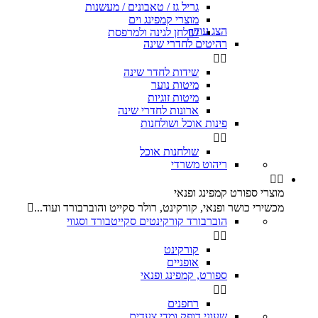
גריל גז / טאבונים / מעשנות
מוצרי קמפינג וים
הצג עוד
שולחן לגינה ולמרפסת

רהיטים לחדרי שינה


שידות לחדר שינה
מיטות נוער
מיטות זוגיות
ארונות לחדרי שינה
פינות אוכל ושולחנות


שולחנות אוכל
ריהוט משרדי


מוצרי ספורט קמפינג ופנאי
מכשירי כושר ופנאי, קורקינט, רולר סקייט והוברבורד ועוד...

הוברבורד קורקינטים סקייטבורד וסגווי


קורקינט
אופניים
ספורט, קמפינג ופנאי


רחפנים
שעוני דופק ומדי צעדים