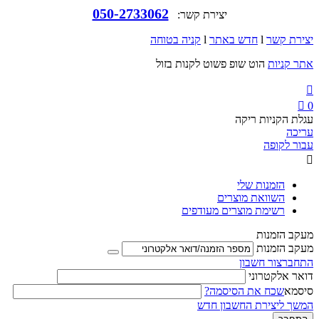
050-2733062
יצירת קשר:
יצירת קשר
l
חדש באתר
l
קניה בטוחה
אתר קניות
הוט שופ פשוט לקנות בזול


0
עגלת הקניות ריקה
עריכה
עבור לקופה

הזמנות שלי
השוואת מוצרים
רשימת מוצרים מעודפים
מעקב הזמנות
מעקב הזמנות
התחבר
צור חשבון
דואר אלקטרוני
סיסמא
שכח את הסיסמה?
המשך ליצירת החשבון חדש