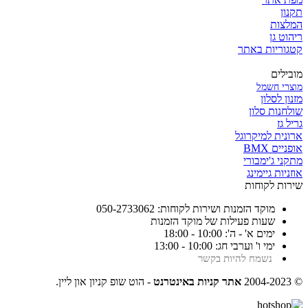
תקנון
המלצות
ריהוט גן
קטגוריות באתר
מובילים
מוצרי חשמל
מזנון לסלון
שולחנות סלון
גריל גז
ארונית למיקרוגל
אופניים BMX
מתקני ג'ימבורי
אוזניות גיימינג
שירות לקוחות
מוקד הזמנות ושירות לקוחות: 050-2733062
שעות פעילות של מוקד הזמנות
ימים א' - ה': 10:00 - 18:00
ימי ו' וערבי חג: 10:00 - 13:00
נשמח להיות בקשר
© 2004-2023
אתר קניות באינטרנט
- הוט שופ קניון און ליין.