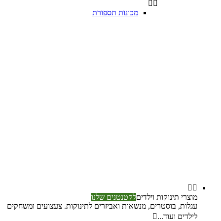


מכונות תספורת


מוצרי תינוקות וילדים
לקטנטנים שלנו
עגלות, בוסטרים, מנשאות ואביזרים לתינוקות. צעצועים ומשחקים
לילדים ועוד...
