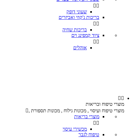


שעוני דופק
בריכות ג'קוזי ואביזרים


בריכות שחיה
ציוד קמפינג וים


אוהלים


מוצרי טיפוח ובריאות
מוצרי טיפוח ועיסוי , מכונות גילוח , מכונות תספורת ,

מוצרי בריאות


מכשירי עיסוי
טיפוח לגבר