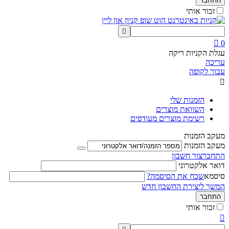
התחבר
זכור אותי


0
עגלת הקניות ריקה
עריכה
עבור לקופה

הזמנות שלי
השוואת מוצרים
רשימת מוצרים מעודפים
מעקב הזמנות
מעקב הזמנות
התחבר
צור חשבון
דואר אלקטרוני
סיסמא
שכח את הסיסמה?
המשך ליצירת החשבון חדש
התחבר
זכור אותי
