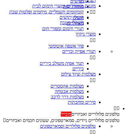
הצג עוד
מגהצים

מזגנים מאווררים ומוצרי חימום לבית
מכונות קפה
קומקומים חשמליים, מיחמים ופלטות שבת


קוטלי יתושים
מזגנים
משקלי מטבח
מאווררים
תנורי חימום ומפזרי חום
מוצרי ניקיון


פחי אשפה אוטומטי
תנורי אפייה וכריים


‏תנור אפיה משולב כיריים
כיריים
מצלמות וציוד צילום


מצלמות אקסטרים
מצלמות אבטחה
מצלמות דרך לרכב
סירים ומחבתות


טלפונים סלולריים ואביזרים
מובייל
טלפונים סלולריים ניידים, סמארטפונים, שעונים חכמים ואביזרים

טלפונים סלולרים וסמארטפונים

