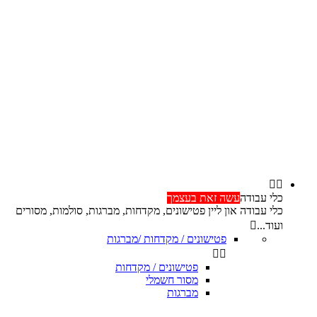


כלי עבודה
עשה זאת בעצמך
כלי עבודה און ליין פטישונים, מקדחות, מברגות, סולמות, מסורים
ועוד...

פטישונים / מקדחות /מברגות


פטישונים / מקדחות
מסור חשמלי
מברגות