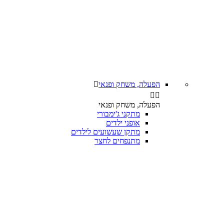
הפעלה, משחק ופנאי



הפעלה, משחק ופנאי
מתקני ג'ימבורי
אופני ילדים
מתקן שעשועים לילדים
מתנפחים לחצר