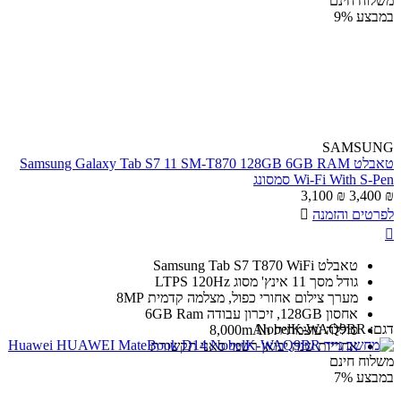
משלוח חינם
במבצע
9%
SAMSUNG
טאבלט Samsung Galaxy Tab S7 11 SM-T870 128GB 6GB RAM
Wi-Fi With S-Pen סמסונג
3,100
₪
3,400
₪
לפרטים והזמנה


טאבלט Samsung Tab S7 T870 WiFi
גודל מסך 11 אינץ' מסוג LTPS 120Hz
מערך צילום אחורי כפול, מצלמה קדמית 8MP
אחסון 128GB, זיכרון עבודה 6GB Ram
דגם:
NobelK-WAQ9BR
סוללה עוצמתית 8,000mAh
אחריות שנה יבואן רשמי סאני תקשורת
משלוח חינם
במבצע
7%