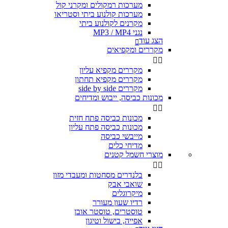
מערכות רמקולים ומקרני קול
מערכות קולנוע ביתי וסטריאו
מקרנים לקולנוע ביתי
נגני MP3 / MP4
הצג עוד

מקררים ומקפיאים


מקררים מקפיא עליון
מקררים מקפיא תחתון
מקררים side by side
מכונות כביסה, ייבוש ומדיחים


מכונות כביסה פתח חזית
מכונות כביסה פתח עליון
מייבשי כביסה
מדיחי כלים
מוצרי חשמל קטנים


בלנדרים מסחטות ומעבדי מזון
שואבי אבק
מיקרוגלים
רדיו שעון מעורר
טוסטרים, טוסטר אובן
אפייה, בישול וטיגון