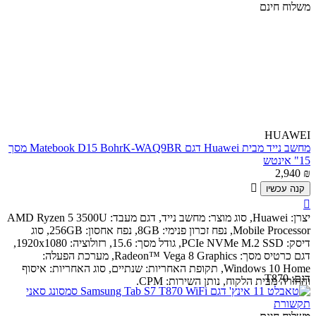
משלוח חינם
HUAWEI
מחשב נייד מבית Huawei דגם Matebook D15 BohrK-WAQ9BR מסך
15" אינטש
2,940
₪

קנה עכשיו

יצרן: Huawei, סוג מוצר: מחשב נייד, דגם מעבד: AMD Ryzen 5 3500U
Mobile Processor, נפח זכרון פנימי: 8GB, נפח אחסון: 256GB, סוג
דיסק: PCIe NVMe M.2 SSD, גודל מסך: 15.6, רזולוציה: 1920x1080,
דגם כרטיס מסך: Radeon™ Vega 8 Graphics, מערכת הפעלה:
Windows 10 Home, תקופת האחריות: שנתיים, סוג האחריות: איסוף
דגם:
T870
והחזרה מבית הלקוח, נותן השירות: CPM.