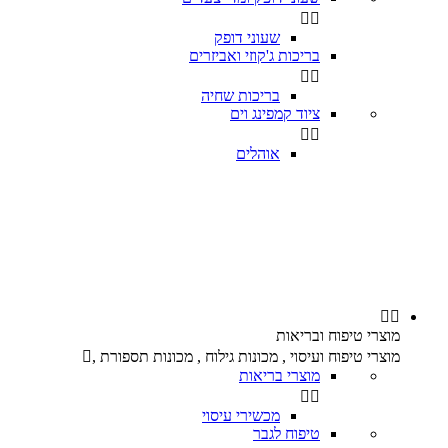


שעוני דופק
בריכות ג'קוזי ואביזרים


בריכות שחיה
ציוד קמפינג וים


אוהלים


מוצרי טיפוח ובריאות
מוצרי טיפוח ועיסוי , מכונות גילוח , מכונות תספורת ,

מוצרי בריאות


מכשירי עיסוי
טיפוח לגבר