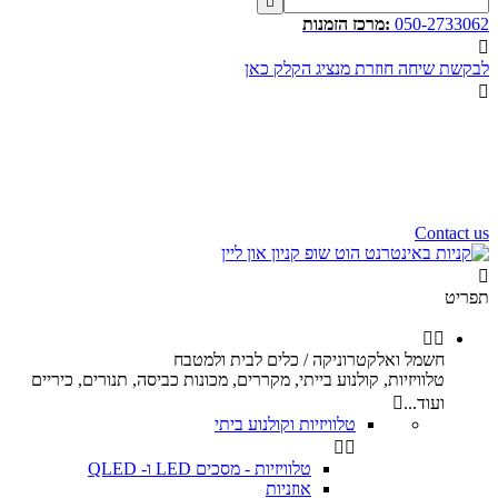

050-2733062
:מרכז הזמנות

לבקשת שיחה חוזרת מנציג הקלק כאן

שעות פעילות שלנו
שלום רב,
שעות פעילות של מוקד הזמנות
הינם בין השעות 10:00 - 17:00
ימי ו וערבי חג 9:00 - 12:00
נשמח לעמוד לשירותכם.
Contact us

תפריט


חשמל ואלקטרוניקה / כלים לבית ולמטבח
טלוויזיות, קולנוע בייתי, מקררים, מכונות כביסה, תנורים, כיריים
ועוד...

טלוויזיות וקולנוע ביתי


טלוויזיות - מסכים LED ו- QLED
אוזניות