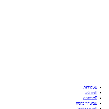

טלויזיות

מותגים

מבצעים

ביטחון בקניה

מוצרי חשמל