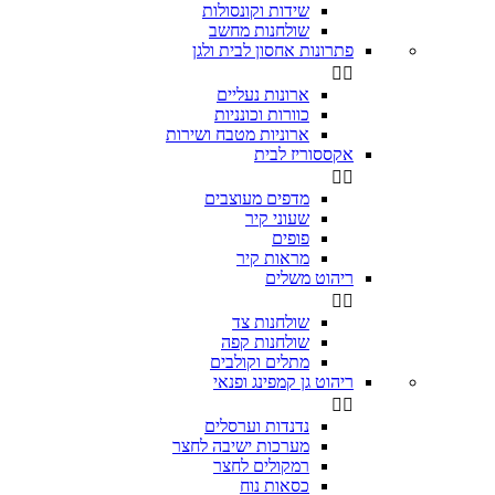
שידות וקונסולות
שולחנות מחשב
פתרונות אחסון לבית ולגן


ארונות נעליים
כוורות וכונניות
ארוניות מטבח ושירות
אקססוריז לבית


מדפים מעוצבים
שעוני קיר
פופים
מראות קיר
ריהוט משלים


שולחנות צד
שולחנות קפה
מתלים וקולבים
ריהוט גן קמפינג ופנאי


נדנדות וערסלים
מערכות ישיבה לחצר
רמקולים לחצר
כסאות נוח