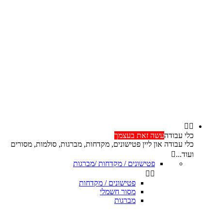


כלי עבודה
עשה זאת בעצמך
כלי עבודה און ליין פטישונים, מקדחות, מברגות, סולמות, מסורים
ועוד...

פטישונים / מקדחות /מברגות


פטישונים / מקדחות
מסור חשמלי
מברגות