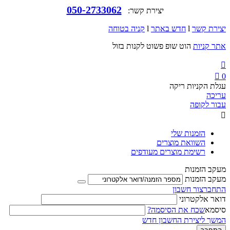
050-2733062
יצירת קשר:
יצירת קשר
l
חדש באתר
l
קניה בטוחה
אתר קניות
הוט שופ פשוט לקנות בזול


0
עגלת הקניות ריקה
עריכה
עבור לקופה

הזמנות שלי
השוואת מוצרים
רשימת מוצרים מעודפים
מעקב הזמנות
מעקב הזמנות
התחבר
צור חשבון
דואר אלקטרוני
סיסמא
שכח את הסיסמה?
המשך ליצירת החשבון חדש