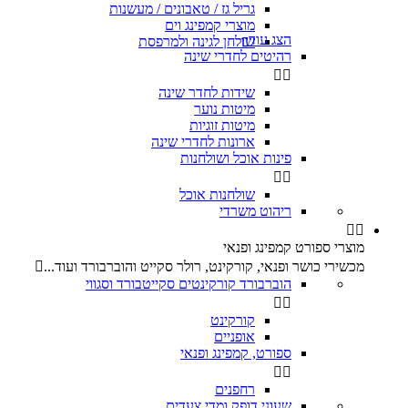
גריל גז / טאבונים / מעשנות
מוצרי קמפינג וים
הצג עוד
שולחן לגינה ולמרפסת

רהיטים לחדרי שינה


שידות לחדר שינה
מיטות נוער
מיטות זוגיות
ארונות לחדרי שינה
פינות אוכל ושולחנות


שולחנות אוכל
ריהוט משרדי


מוצרי ספורט קמפינג ופנאי
מכשירי כושר ופנאי, קורקינט, רולר סקייט והוברבורד ועוד...

הוברבורד קורקינטים סקייטבורד וסגווי


קורקינט
אופניים
ספורט, קמפינג ופנאי


רחפנים
שעוני דופק ומדי צעדים