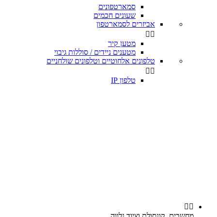
סמארטפונים
שעונים חכמים
אביזרים לסמארטפון


מטען קיר
מטענים ניידים / סוללות גיבוי
טלפונים אלחוטיים וטלפונים שולחניים


טלפון IP


מחשבים, קונסולת וציוד נלווה