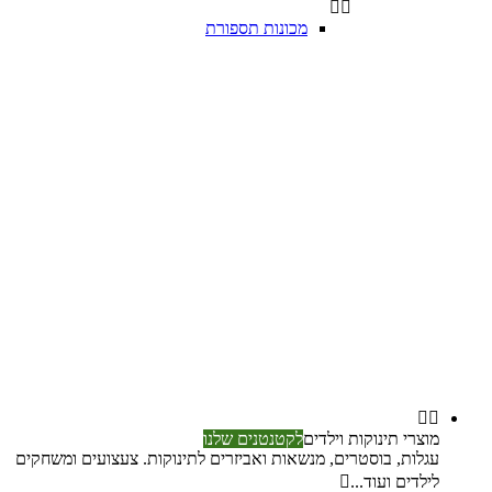


מכונות תספורת


מוצרי תינוקות וילדים
לקטנטנים שלנו
עגלות, בוסטרים, מנשאות ואביזרים לתינוקות. צעצועים ומשחקים
לילדים ועוד...
