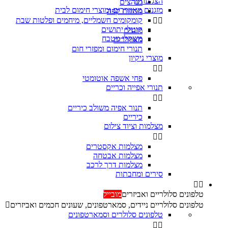
הצג עוד
מגהצים

מזגנים מאווררים ומוצרי חימום לבית
מכונות קפה
קומקומים חשמליים, מיחמים ופלטות שבת


קוטלי יתושים
מזגנים
משקלי מטבח
מאווררים
תנורי חימום ומפזרי חום
מוצרי ניקיון


פחי אשפה אוטומטי
תנורי אפייה וכריים


‏תנור אפיה משולב כיריים
כיריים
מצלמות וציוד צילום


מצלמות אקסטרים
מצלמות אבטחה
מצלמות דרך לרכב
סירים ומחבתות


טלפונים סלולריים ואביזרים
מובייל
טלפונים סלולריים ניידים, סמארטפונים, שעונים חכמים ואביזרים

טלפונים סלולרים וסמארטפונים

