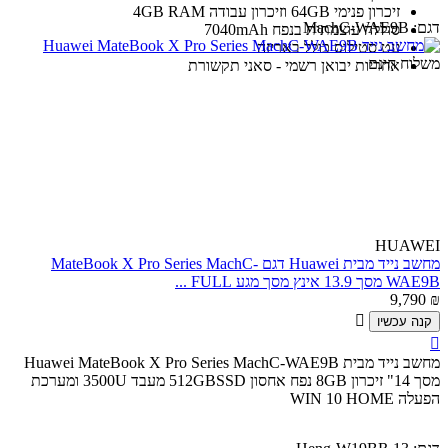
זיכרון פנימי 64GB וזיכרון עבודה 4
GB RAM
דגם:
MachC-WAE9B
סוללה עוצמתית בנפח 7040mAh
עט סטילוס כולל באריזה
משלוח חינם
אחריות יבואן רשמי - סאני תקשורת
HUAWEI
מחשב נייד מבית Huawei דגם MateBook X Pro Series MachC-
WAE9B מסך 13.9 אינץ מסך מגע FULL ...
9,790
₪

קנה עכשיו

מחשב נייד מבית Huawei MateBook X Pro Series MachC-WAE9B
מסך 14" זיכרון 8GB נפח אחסון 512GBSSD מעבד 3500U ומערכת
הפעלה WIN 10 HOME