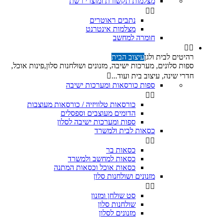
מצלמות תקשורת ומוצרי רשת


נתבים ראוטרים
מצלמות אינטרנט
חומרה למחשב


רהיטים לבית ולגן
עיצוב הבית
ספות סלונים, מערכות ישיבה, מזנונים ושולחנות סלון,פינות אוכל,
חדרי שינה, עיצוב בית ועוד...

ספות כורסאות ומערכות ישיבה


כורסאות טלוויזיה / כורסאות מעוצבות
הדומים מעוצבים וספסלים
ספות ומערכות ישיבה לסלון
כסאות לבית ולמשרד


כסאות בר
כסאות למחשב ולמשרד
כסאות אוכל וכסאות המתנה
מזנונים ושולחנות סלון


סט שולחן ומזנון
שולחנות סלון
מזנונים לסלון