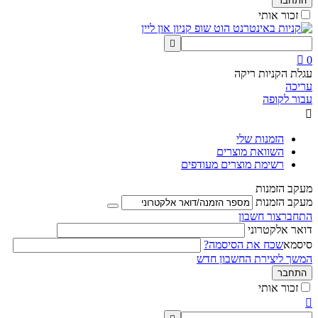
התחבר
זכור אותי


0
עגלת הקניות ריקה
עריכה
עבור לקופה

הזמנות שלי
השוואת מוצרים
רשימת מוצרים מעודפים
מעקב הזמנות
מעקב הזמנות
התחבר
צור חשבון
דואר אלקטרוני
סיסמא
שכח את הסיסמה?
המשך ליצירת החשבון חדש
התחבר
זכור אותי
