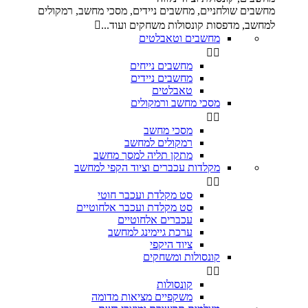
מחשבים שולחניים, מחשבים ניידים, מסכי מחשב, רמקולים
למחשב, מדפסות קונסולות משחקים ועוד...

מחשבים וטאבלטים


מחשבים נייחים
מחשבים ניידים
טאבלטים
מסכי מחשב ורמקולים


מסכי מחשב
רמקולים למחשב
מתקן תליה למסך מחשב
מקלדות עכברים וציוד הקפי למחשב


סט מקלדת ועכבר חוטי
סט מקלדת ועכבר אלחוטיים
עכברים אלחוטיים
ערכת גיימינג למחשב
ציוד היקפי
קונסולות ומשחקים


קונסולות
משקפיים מציאות מדומה