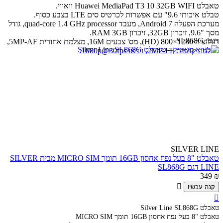
טאבלט Huawei MediaPad T3 10 32GB WIFI וואווי.
טבלט איכותי 9.6" עם אפשרות לכרטיס סים LTE בצבע כסוף.
מערכת הפעלה Android 7, מעבד quad-core 1.4 GHz processor, גודל
מסך "9.6, זיכרון 32GB, זיכרון RAM 3GB.
דגם:
SL868G
רזולוציה 1280×800 (HD), מס' צבעים 16M, מצלמת אחורית 5MP-AF,
מצלמה קדמית 2MP-FF, וידאו 1080p@30fps.
SILVER LINE
טאבלט "8 בעל נפח אחסון 16GB תומך MICRO SIM מבית SILVER
LINE דגם SL868G
349
₪

קנה עכשיו

טאבלט Silver Line SL868G
טאבלט "8 בעל נפח אחסון 16GB תומך MICRO SIM