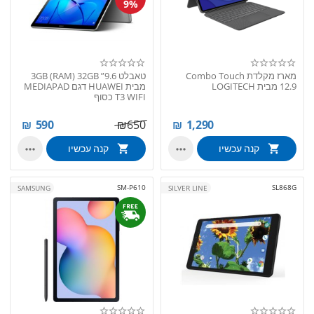
9%
מארז מקלדת Combo Touch
טאבלט 9.6” 3GB (RAM) 32GB
12.9 מבית LOGITECH
מבית HUAWEI דגם MEDIAPAD
T3 WIFI כסוף
₪
590
₪
650
₪
1,290
קנה עכשיו
קנה עכשיו


SM-P610
SL868G
SAMSUNG
SILVER LINE