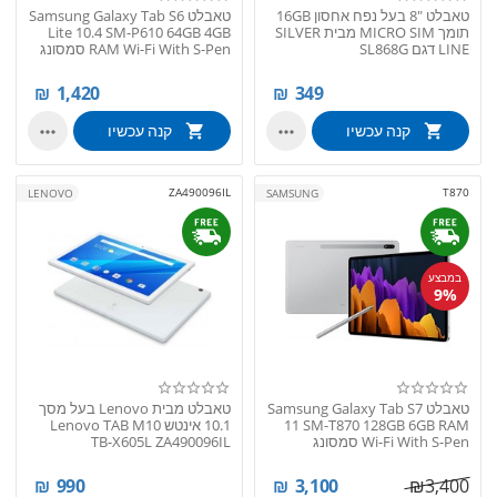
טאבלט "8 בעל נפח אחסון 16GB
טאבלט Samsung Galaxy Tab S6
תומך MICRO SIM מבית SILVER
Lite 10.4 SM-P610 64GB 4GB
LINE דגם SL868G
RAM Wi-Fi With S-Pen סמסונג
₪
1,420
₪
349
קנה עכשיו
קנה עכשיו


ZA490096IL
T870
LENOVO
SAMSUNG
במבצע
9%
טאבלט Samsung Galaxy Tab S7
טאבלט מבית Lenovo בעל מסך
11 SM-T870 128GB 6GB RAM
10.1 אינטש Lenovo TAB M10
Wi-Fi With S-Pen סמסונג
TB-X605L ZA490096IL
₪
990
₪
3,100
₪
3,400