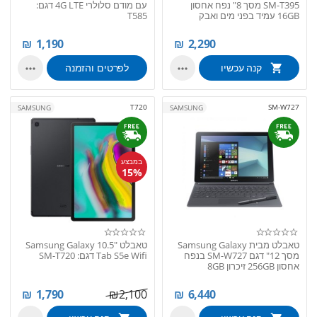
SM-T395 מסך 8" נפח אחסון
עם מודם סלולרי 4G LTE דגם:
16GB עמיד בפני מים ואבק
T585
₪
1,190
₪
2,290
קנה עכשיו
לפרטים והזמנה


T720
SM-W727
SAMSUNG
SAMSUNG
במבצע
15%
טאבלט מבית Samsung Galaxy
טאבלט "10.5 Samsung Galaxy
מסך 12" דגם SM-W727 בנפח
Tab S5e Wifi דגם: SM-T720
אחסון 256GB זיכרון 8GB
₪
1,790
₪
2,100
₪
6,440