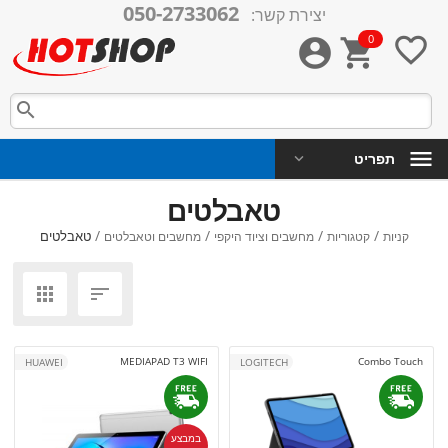
050-2733062
יצירת קשר:
0




תפריט
טאבלטים
/
/
/
/
טאבלטים
קניות
קטגוריות
מחשבים וציוד היקפי
מחשבים וטאבלטים


MEDIAPAD T3 WIFI
Combo Touch
HUAWEI
LOGITECH
במבצע