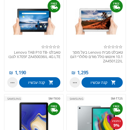
טאבלט מבית Lenovo בעל מסך
טאבלט Lenovo TAB P10 TB-
10.1 אינטש כולל מודם סלולרי דגם
X705F ZA450036IL 4G LTE לנובו
ZA450122IL
₪
1,190
₪
1,295
קנה עכשיו
קנה עכשיו


SM-T830
SM-T725
SAMSUNG
SAMSUNG
במבצע
9%