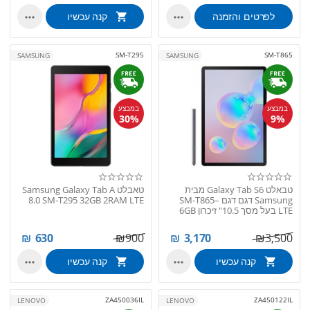
לפרטים והזמנה
קנה עכשיו


SM-T295
SM-T865
SAMSUNG
SAMSUNG
במבצע
במבצע
30%
9%
טבאלט Galaxy Tab S6 מבית
טאבלט Samsung Galaxy Tab A
Samsung דגם דגם SM-T865–
8.0 SM-T295 32GB 2RAM LTE
LTE בעל מסך 10.5" זיכרון 6GB
RAM נפח ...
₪
630
₪
900
₪
3,170
₪
3,500
קנה עכשיו
קנה עכשיו


ZA450036IL
ZA450122IL
LENOVO
LENOVO