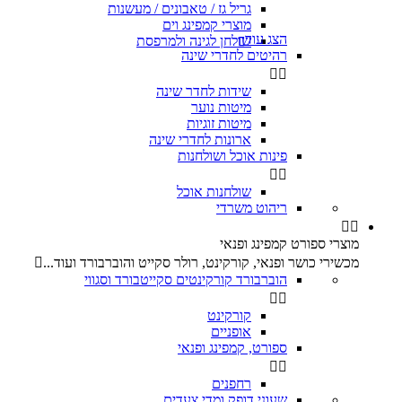
גריל גז / טאבונים / מעשנות
מוצרי קמפינג וים
הצג עוד
שולחן לגינה ולמרפסת

רהיטים לחדרי שינה


שידות לחדר שינה
מיטות נוער
מיטות זוגיות
ארונות לחדרי שינה
פינות אוכל ושולחנות


שולחנות אוכל
ריהוט משרדי


מוצרי ספורט קמפינג ופנאי
מכשירי כושר ופנאי, קורקינט, רולר סקייט והוברבורד ועוד...

הוברבורד קורקינטים סקייטבורד וסגווי


קורקינט
אופניים
ספורט, קמפינג ופנאי


רחפנים
שעוני דופק ומדי צעדים