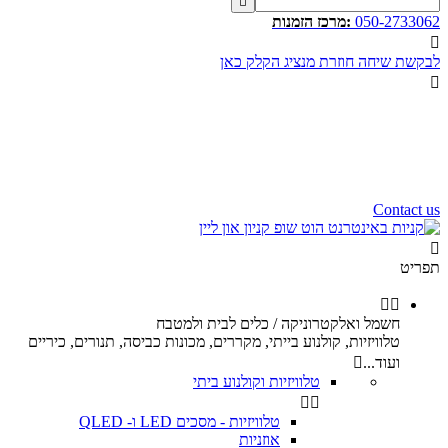

050-2733062
:מרכז הזמנות

לבקשת שיחה חוזרת מנציג הקלק כאן

שעות פעילות שלנו
שלום רב,
שעות פעילות של מוקד הזמנות
הינם בין השעות 10:00 - 17:00
ימי ו וערבי חג 9:00 - 12:00
נשמח לעמוד לשירותכם.
Contact us

תפריט


חשמל ואלקטרוניקה / כלים לבית ולמטבח
טלוויזיות, קולנוע בייתי, מקררים, מכונות כביסה, תנורים, כיריים
ועוד...

טלוויזיות וקולנוע ביתי


טלוויזיות - מסכים LED ו- QLED
אוזניות