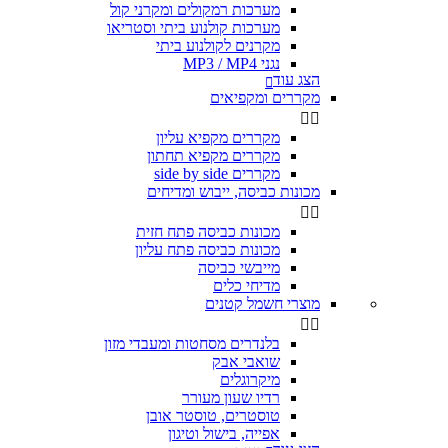
מערכות רמקולים ומקרני קול
מערכות קולנוע ביתי וסטריאו
מקרנים לקולנוע ביתי
נגני MP3 / MP4
הצג עוד

מקררים ומקפיאים


מקררים מקפיא עליון
מקררים מקפיא תחתון
מקררים side by side
מכונות כביסה, ייבוש ומדיחים


מכונות כביסה פתח חזית
מכונות כביסה פתח עליון
מייבשי כביסה
מדיחי כלים
מוצרי חשמל קטנים


בלנדרים מסחטות ומעבדי מזון
שואבי אבק
מיקרוגלים
רדיו שעון מעורר
טוסטרים, טוסטר אובן
אפייה, בישול וטיגון