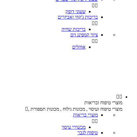


שעוני דופק
בריכות ג'קוזי ואביזרים


בריכות שחיה
ציוד קמפינג וים


אוהלים


מוצרי טיפוח ובריאות
מוצרי טיפוח ועיסוי , מכונות גילוח , מכונות תספורת ,

מוצרי בריאות


מכשירי עיסוי
טיפוח לגבר