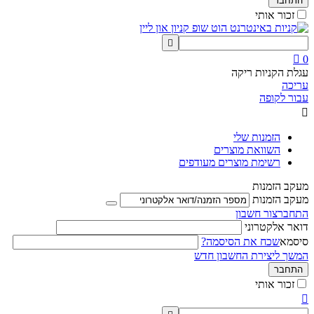
התחבר
זכור אותי


0
עגלת הקניות ריקה
עריכה
עבור לקופה

הזמנות שלי
השוואת מוצרים
רשימת מוצרים מעודפים
מעקב הזמנות
מעקב הזמנות
התחבר
צור חשבון
דואר אלקטרוני
סיסמא
שכח את הסיסמה?
המשך ליצירת החשבון חדש
התחבר
זכור אותי
