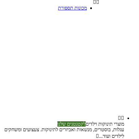


מכונות תספורת


מוצרי תינוקות וילדים
לקטנטנים שלנו
עגלות, בוסטרים, מנשאות ואביזרים לתינוקות. צעצועים ומשחקים
לילדים ועוד...
