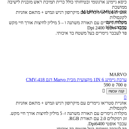
כיסא גיימינג ארגונומי ובטיחותי כולל כרית תמיכת ראש מובנית לישיבה
ממושכת
דגם:
MARVO-CMV418
אוזניית סטריאו גיימרים עם מיקרופון רגיש וגמיש + מתאם אוזניות
לקונסולות
משלוח חינם
מקלדת גיימרים עם תאורה משתנה ו – 5 מיליון לחיצות אורך חיי מקש
במבצע
16%
עכבר אופטי 2400 Dpi
פד לעכבר גיימרים בעל משטח בד איכותי.
MARVO
ערכת גיימינג 6 1IN מקצועית מבית Marvo דגם CMV-418
590
₪
700
₪

קנה עכשיו

אוזניית סטריאו גיימרים עם מיקרופון רגיש וגמיש + מתאם אוזניות
לקונסולות.
מקלדת גיימרים עם תאורה משתנה ו- 5 מיליון לחיצות אורך חיי מקש.
זוג רמקולים 2.0 עם תאורת RGB.
עכבר אופטי Dpi6400.
פד לעכבר גיימרים בעל משטח בד איכותי.