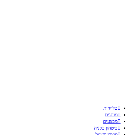

טלויזיות

מותגים

מבצעים

ביטחון בקניה

מוצרי חשמל