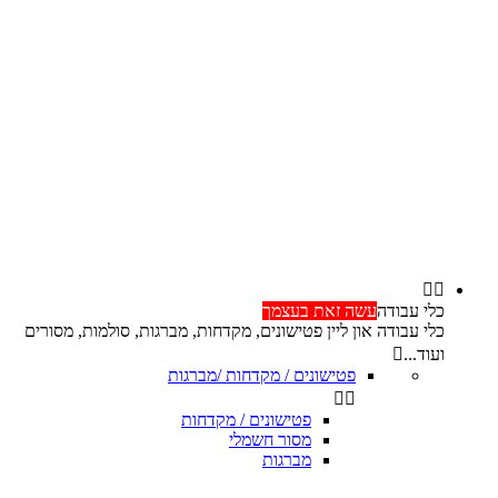


כלי עבודה
עשה זאת בעצמך
כלי עבודה און ליין פטישונים, מקדחות, מברגות, סולמות, מסורים
ועוד...

פטישונים / מקדחות /מברגות


פטישונים / מקדחות
מסור חשמלי
מברגות