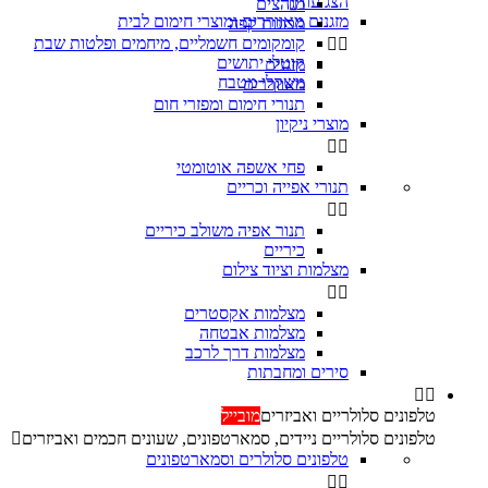
הצג עוד
מגהצים

מזגנים מאווררים ומוצרי חימום לבית
מכונות קפה
קומקומים חשמליים, מיחמים ופלטות שבת


קוטלי יתושים
מזגנים
משקלי מטבח
מאווררים
תנורי חימום ומפזרי חום
מוצרי ניקיון


פחי אשפה אוטומטי
תנורי אפייה וכריים


‏תנור אפיה משולב כיריים
כיריים
מצלמות וציוד צילום


מצלמות אקסטרים
מצלמות אבטחה
מצלמות דרך לרכב
סירים ומחבתות


טלפונים סלולריים ואביזרים
מובייל
טלפונים סלולריים ניידים, סמארטפונים, שעונים חכמים ואביזרים

טלפונים סלולרים וסמארטפונים

