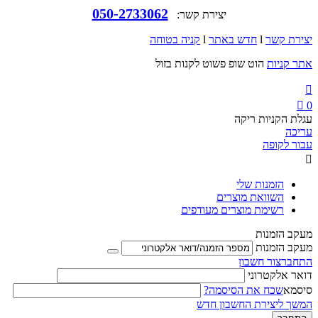
050-2733062
יצירת קשר:
יצירת קשר
l
חדש באתר
l
קניה בטוחה
אתר קניות
הוט שופ פשוט לקנות בזול


0
עגלת הקניות ריקה
עריכה
עבור לקופה

הזמנות שלי
השוואת מוצרים
רשימת מוצרים מעודפים
מעקב הזמנות
מעקב הזמנות
התחבר
צור חשבון
דואר אלקטרוני
סיסמא
שכח את הסיסמה?
המשך ליצירת החשבון חדש