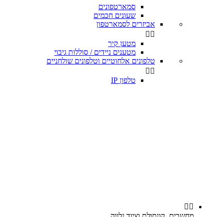
סמארטפונים
שעונים חכמים
אביזרים לסמארטפון


מטען קיר
מטענים ניידים / סוללות גיבוי
טלפונים אלחוטיים וטלפונים שולחניים


טלפון IP


מחשבים, קונסולת וציוד נלווה