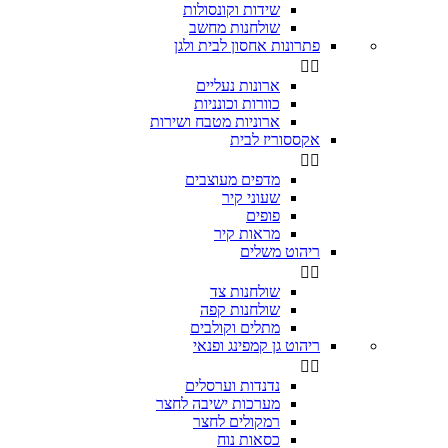
שידות וקונסולות
שולחנות מחשב
פתרונות אחסון לבית ולגן


ארונות נעליים
כוורות וכונניות
ארוניות מטבח ושירות
אקססוריז לבית


מדפים מעוצבים
שעוני קיר
פופים
מראות קיר
ריהוט משלים


שולחנות צד
שולחנות קפה
מתלים וקולבים
ריהוט גן קמפינג ופנאי


נדנדות וערסלים
מערכות ישיבה לחצר
רמקולים לחצר
כסאות נוח