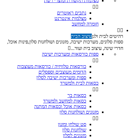
מצלמות תקשורת ומוצרי רשת


נתבים ראוטרים
מצלמות אינטרנט
חומרה למחשב


רהיטים לבית ולגן
עיצוב הבית
ספות סלונים, מערכות ישיבה, מזנונים ושולחנות סלון,פינות אוכל,
חדרי שינה, עיצוב בית ועוד...

ספות כורסאות ומערכות ישיבה


כורסאות טלוויזיה / כורסאות מעוצבות
הדומים מעוצבים וספסלים
ספות ומערכות ישיבה לסלון
כסאות לבית ולמשרד


כסאות בר
כסאות למחשב ולמשרד
כסאות אוכל וכסאות המתנה
מזנונים ושולחנות סלון


סט שולחן ומזנון
שולחנות סלון
מזנונים לסלון