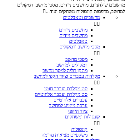
מחשבים שולחניים, מחשבים ניידים, מסכי מחשב, רמקולים
למחשב, מדפסות קונסולות משחקים ועוד...

מחשבים וטאבלטים


מחשבים נייחים
מחשבים ניידים
טאבלטים
מסכי מחשב ורמקולים


מסכי מחשב
רמקולים למחשב
מתקן תליה למסך מחשב
מקלדות עכברים וציוד הקפי למחשב


סט מקלדת ועכבר חוטי
סט מקלדת ועכבר אלחוטיים
עכברים אלחוטיים
ערכת גיימינג למחשב
ציוד היקפי
קונסולות ומשחקים


קונסולות
משקפיים מציאות מדומה