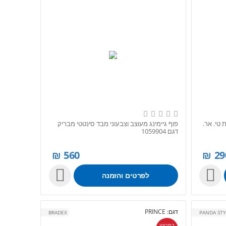
 טי. אר.
פוף גיימינג מעוצב וצבעוני מבד סינטטי מבריק
דגם 1059904
₪
560
₪
29


לפרטים והזמנה
דגם:
PRINCE
BRADEX
PANDA STY
במבצע