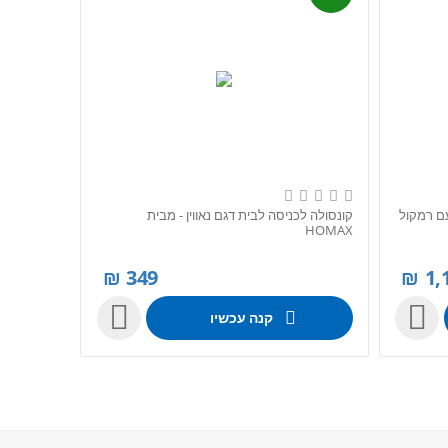
בעיצוב אופנתי SMART TABLE עם רמקול
קונסולה לכניסה לבית דגם נאווין - מבית
HOMAX
₪
349
₪
1,


קנה עכשיו