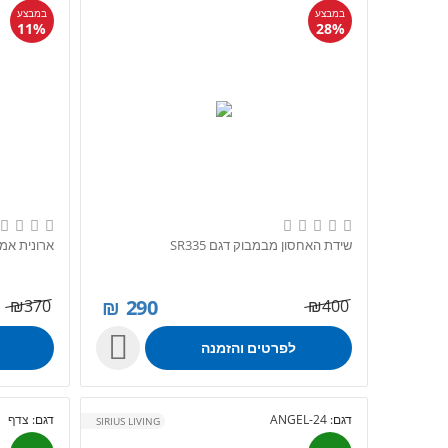
במבצע
במבצע
11%
28%
שידת האחסון מבמבוק דגם SR335
ארונית אמבט
₪
290
₪
370
₪
400

לפרטים והזמנה
דגם:
ANGEL-24
דגם:
צדף
SIRIUS LIVING