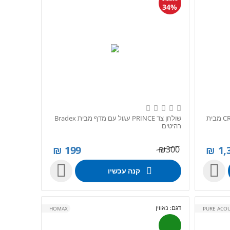
34%
קונסולת כניסה מעוצבת דגם CREDENZA מבית
שולחן צד PRINCE עגול עם מדף מבית Bradex
רהיטים
₪
199
₪
1,
₪
300


קנה עכשיו
דגם:
נאווין
HOMAX
PURE ACOU