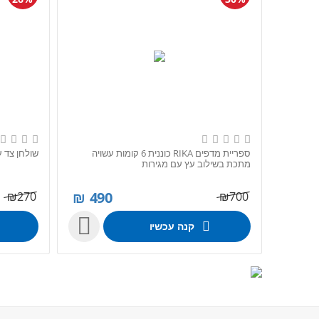
ספריית מדפים RIKA כוננית 6 קומות עשויה
שולחן צד עם
מתכת בשילוב עץ עם מגירות
₪
490
₪
270
₪
700

קנה עכשיו