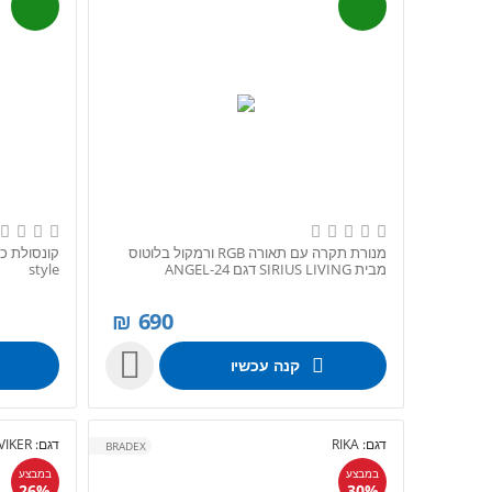
מנורת תקרה עם תאורה RGB ורמקול בלוטוס
מבית SIRIUS LIVING דגם ANGEL-24
style
₪
690

קנה עכשיו
דגם:
RIKA
דגם:
VIKER
BRADEX
במבצע
במבצע
26%
30%