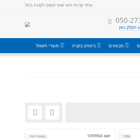
אתר קניות
הוט שופ פשוט לקנות בזול
050-27

 הקלק כאן



ם
מבצעים
ביטחון בקניה
מוצרי חשמל


דגם:
1059904
PUF ISRAEL
TRM