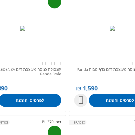
קונסולת כניסה מעוצבת דגם צדף מבית Panda
Panda Style
390
₪
1,590

לפרטים והזמנה
לפרטים והזמנה
דגם:
BL-370
STICS
BRADEX