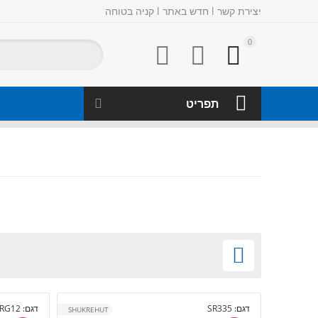
יצירת קשר
l
חדש באתר
l
קניה בטוחה
0



תפריט

דגם:
SR335
דגם:
RG12
SHUKREHUT