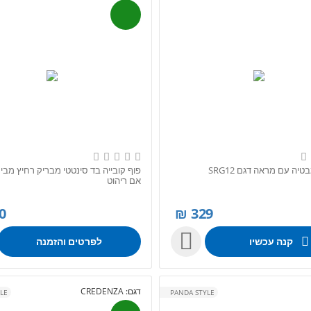
יה עם מראה דגם SRG12
פוף קובייה בד סינטטי מבריק רחיץ מבית
אם ריהוט
0
₪
329

קנה עכשיו
לפרטים והזמנה
דגם:
CREDENZA
LE
PANDA STYLE