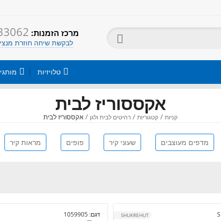
33062
:מרכז הזמנות

לבקשת שיחה חוזרת מנציג


טלויזיות
מותגי
אקססוריז לבית
/
/
/
אקססוריז לבית
קניות
קטגוריות
רהיטים לבית ולגן
מדפים מעוצבים
שעוני קיר
פופים
מראות קיר
S
דגם:
1059905
SHUKREHUT