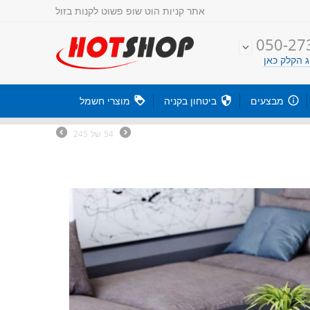
אתר קניות
הוט שופ פשוט לקנות בזול
050-27

 הקלק כאן

מבצעים

ביטחון בקניה

מוצרי חשמל
54
של
245