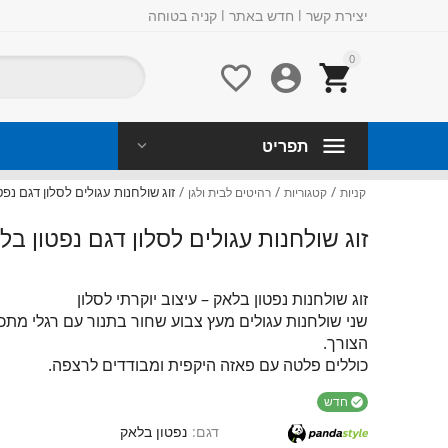
יצירת קשר
l
חדש באתר
l
קניה בטוחה
0



תפריט
/
/
/
זוג שולחנות עגולים לסלון דגם נפט
קניות
קטגוריות
רהיטים לבית ולגן
זוג שולחנות עגולים לסלון דגם נפטון בל
העבר א
זוג שולחנות נפטון בלאק – עיצוב יוקרתי לסלון
שני שולחנות עגולים מעץ צבוע שחור בתנור עם רגלי מתכ
הצורך.
כוללים פלטה עם פאזה היקפית ומבודדים לרצפה.
חדש

דגם:
נפטון בלאק