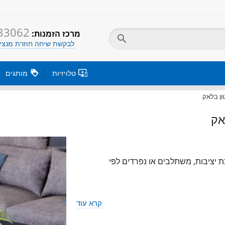
33062
:מרכז הזמנות

לבקשת שיחה חוזרת מנציג

טלויזיות

מותגים
ון בלאק
אק
ת סמן העכבר מעל התמונה להגדלה

ת יציבות, משתלבים או נפרדים לפי
קרא עוד