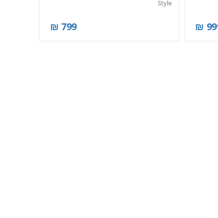
Style
₪
799
₪
99