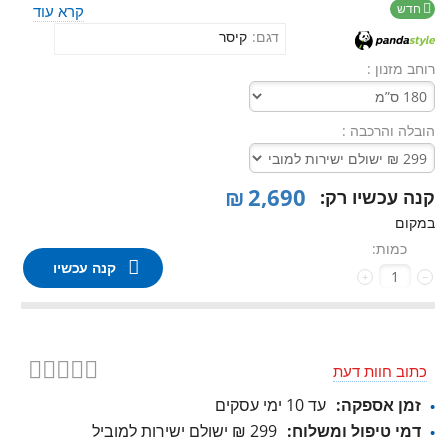
חדש

קרא עוד
דגם:
קיסר
רוחב מזנון :
הובלה והרכבה :
₪
2,690
קנה עכשיו רק:
במקום
כמות:
קנה עכשיו
+
−
כתוב חוות דעת
זמן אספקה:
עד 10 ימי עסקים
דמי טיפול ומשלוח:
299 ₪ ישולם ישירות למוביל