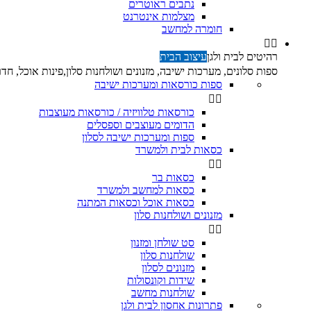
נתבים ראוטרים
מצלמות אינטרנט
חומרה למחשב


רהיטים לבית ולגן
עיצוב הבית
ספות סלונים, מערכות ישיבה, מזנונים ושולחנות סלון,פינות אוכל, חדרי
ספות כורסאות ומערכות ישיבה


כורסאות טלוויזיה / כורסאות מעוצבות
הדומים מעוצבים וספסלים
ספות ומערכות ישיבה לסלון
כסאות לבית ולמשרד


כסאות בר
כסאות למחשב ולמשרד
כסאות אוכל וכסאות המתנה
מזנונים ושולחנות סלון


סט שולחן ומזנון
שולחנות סלון
מזנונים לסלון
שידות וקונסולות
שולחנות מחשב
פתרונות אחסון לבית ולגן