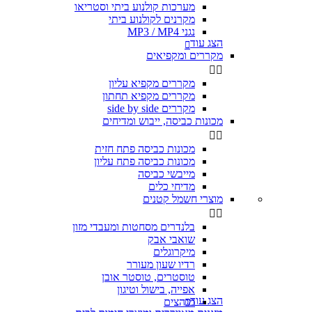
מערכות קולנוע ביתי וסטריאו
מקרנים לקולנוע ביתי
נגני MP3 / MP4
הצג עוד

מקררים ומקפיאים


מקררים מקפיא עליון
מקררים מקפיא תחתון
מקררים side by side
מכונות כביסה, ייבוש ומדיחים


מכונות כביסה פתח חזית
מכונות כביסה פתח עליון
מייבשי כביסה
מדיחי כלים
מוצרי חשמל קטנים


בלנדרים מסחטות ומעבדי מזון
שואבי אבק
מיקרוגלים
רדיו שעון מעורר
טוסטרים, טוסטר אובן
אפייה, בישול וטיגון
הצג עוד
מגהצים
