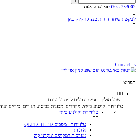

050-2733062
:מרכז הזמנות

לבקשת שיחה חוזרת מנציג הקלק כאן

שעות פעילות שלנו
שלום רב,
שעות פעילות של מוקד הזמנות
הינם בין השעות 10:00 - 17:00
ימי ו וערבי חג 9:00 - 12:00
נשמח לעמוד לשירותכם.
Contact us

תפריט


חשמל ואלקטרוניקה / כלים לבית ולמטבח
טלוויזיות, קולנוע בייתי, מקררים, מכונות כביסה, תנורים, כיריים ועוד.
טלוויזיות וקולנוע ביתי


טלוויזיות - מסכים LED ו- QLED
אוזניות
מערכות רמקולים ומקרני קול