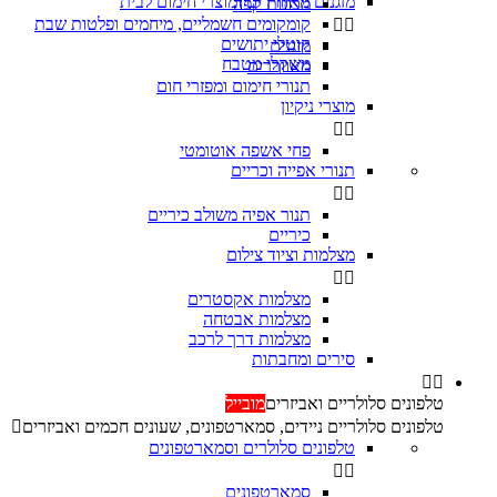
מזגנים מאווררים ומוצרי חימום לבית
מכונות קפה
קומקומים חשמליים, מיחמים ופלטות שבת


קוטלי יתושים
מזגנים
משקלי מטבח
מאווררים
תנורי חימום ומפזרי חום
מוצרי ניקיון


פחי אשפה אוטומטי
תנורי אפייה וכריים


‏תנור אפיה משולב כיריים
כיריים
מצלמות וציוד צילום


מצלמות אקסטרים
מצלמות אבטחה
מצלמות דרך לרכב
סירים ומחבתות


טלפונים סלולריים ואביזרים
מובייל
טלפונים סלולריים ניידים, סמארטפונים, שעונים חכמים ואביזרים

טלפונים סלולרים וסמארטפונים


סמארטפונים