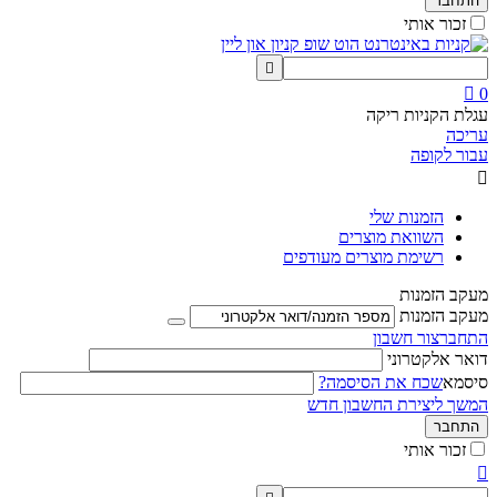
התחבר
זכור אותי


0
עגלת הקניות ריקה
עריכה
עבור לקופה

הזמנות שלי
השוואת מוצרים
רשימת מוצרים מעודפים
מעקב הזמנות
מעקב הזמנות
התחבר
צור חשבון
דואר אלקטרוני
סיסמא
שכח את הסיסמה?
המשך ליצירת החשבון חדש
התחבר
זכור אותי
