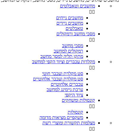
מחשבים שולחניים, מחשבים ניידים, מסכי מחשב, רמקולים למחשב, מ
מחשבים וטאבלטים


מחשבים נייחים
מחשבים ניידים
טאבלטים
מסכי מחשב ורמקולים


מסכי מחשב
רמקולים למחשב
מתקן תליה למסך מחשב
מקלדות עכברים וציוד הקפי למחשב


סט מקלדת ועכבר חוטי
סט מקלדת ועכבר אלחוטיים
עכברים אלחוטיים
ערכת גיימינג למחשב
ציוד היקפי
קונסולות ומשחקים


קונסולות
משקפיים מציאות מדומה
מצלמות תקשורת ומוצרי רשת

