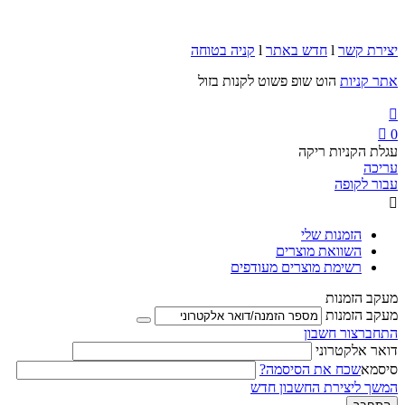
יצירת קשר
l
חדש באתר
l
קניה בטוחה
אתר קניות
הוט שופ פשוט לקנות בזול


0
עגלת הקניות ריקה
עריכה
עבור לקופה

הזמנות שלי
השוואת מוצרים
רשימת מוצרים מעודפים
מעקב הזמנות
מעקב הזמנות
התחבר
צור חשבון
דואר אלקטרוני
סיסמא
שכח את הסיסמה?
המשך ליצירת החשבון חדש