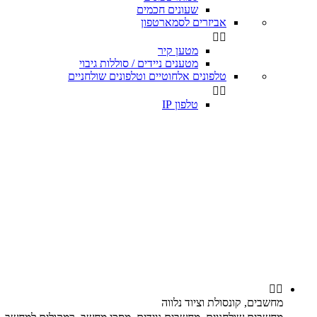
שעונים חכמים
אביזרים לסמארטפון


מטען קיר
מטענים ניידים / סוללות גיבוי
טלפונים אלחוטיים וטלפונים שולחניים


טלפון IP


מחשבים, קונסולת וציוד נלווה