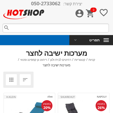
050-2733062
יצירת קשר:
0




תפריט
מערכות ישיבה לחצר
/
/
/
/
קניות
קטגוריות
רהיטים לבית ולגן
ריהוט גן קמפינג ופנאי
מערכות ישיבה לחצר


NAPOLY
אולה
H.KLEIN
SHUKREHUT
במבצע
במבצע
20%
26%