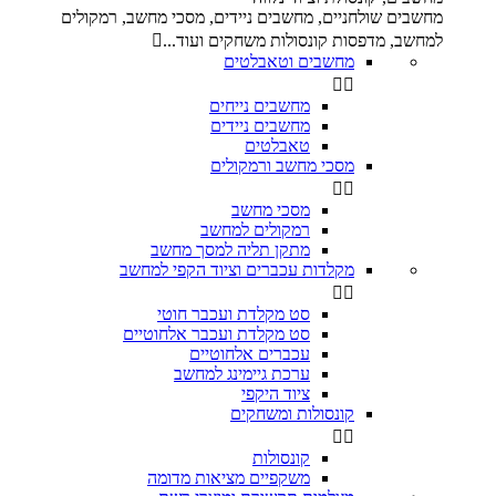
מחשבים שולחניים, מחשבים ניידים, מסכי מחשב, רמקולים
למחשב, מדפסות קונסולות משחקים ועוד...

מחשבים וטאבלטים


מחשבים נייחים
מחשבים ניידים
טאבלטים
מסכי מחשב ורמקולים


מסכי מחשב
רמקולים למחשב
מתקן תליה למסך מחשב
מקלדות עכברים וציוד הקפי למחשב


סט מקלדת ועכבר חוטי
סט מקלדת ועכבר אלחוטיים
עכברים אלחוטיים
ערכת גיימינג למחשב
ציוד היקפי
קונסולות ומשחקים


קונסולות
משקפיים מציאות מדומה