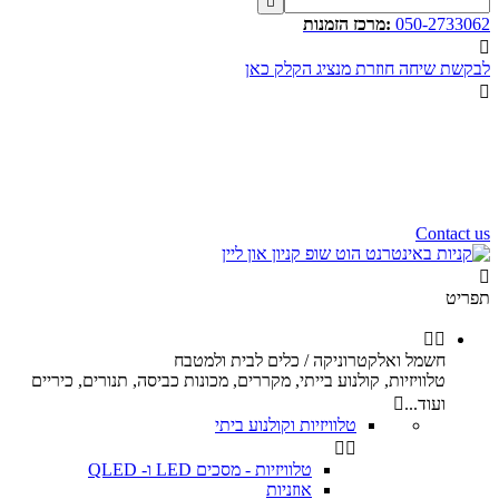

050-2733062
:מרכז הזמנות

לבקשת שיחה חוזרת מנציג הקלק כאן

שעות פעילות שלנו
שלום רב,
שעות פעילות של מוקד הזמנות
הינם בין השעות 10:00 - 17:00
ימי ו וערבי חג 9:00 - 12:00
נשמח לעמוד לשירותכם.
Contact us

תפריט


חשמל ואלקטרוניקה / כלים לבית ולמטבח
טלוויזיות, קולנוע בייתי, מקררים, מכונות כביסה, תנורים, כיריים
ועוד...

טלוויזיות וקולנוע ביתי


טלוויזיות - מסכים LED ו- QLED
אוזניות