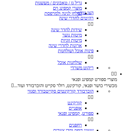
גריל גז / טאבונים / מעשנות
מוצרי קמפינג וים
הצג עוד
שולחן לגינה ולמרפסת

רהיטים לחדרי שינה


שידות לחדר שינה
מיטות נוער
מיטות זוגיות
ארונות לחדרי שינה
פינות אוכל ושולחנות


שולחנות אוכל
ריהוט משרדי


מוצרי ספורט קמפינג ופנאי
מכשירי כושר ופנאי, קורקינט, רולר סקייט והוברבורד ועוד...

הוברבורד קורקינטים סקייטבורד וסגווי


קורקינט
אופניים
ספורט, קמפינג ופנאי


רחפנים
שעוני דופק ומדי צעדים