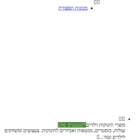


מכונות תספורת


מוצרי תינוקות וילדים
לקטנטנים שלנו
עגלות, בוסטרים, מנשאות ואביזרים לתינוקות. צעצועים ומשחקים
לילדים ועוד...
