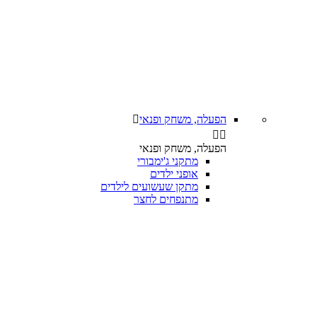
הפעלה, משחק ופנאי



הפעלה, משחק ופנאי
מתקני ג'ימבורי
אופני ילדים
מתקן שעשועים לילדים
מתנפחים לחצר