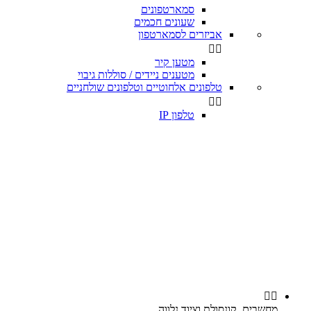
סמארטפונים
שעונים חכמים
אביזרים לסמארטפון


מטען קיר
מטענים ניידים / סוללות גיבוי
טלפונים אלחוטיים וטלפונים שולחניים


טלפון IP


מחשבים, קונסולת וציוד נלווה