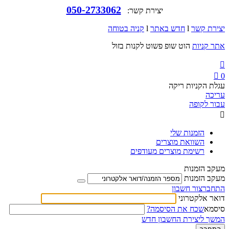
050-2733062
יצירת קשר:
יצירת קשר
l
חדש באתר
l
קניה בטוחה
אתר קניות
הוט שופ פשוט לקנות בזול


0
עגלת הקניות ריקה
עריכה
עבור לקופה

הזמנות שלי
השוואת מוצרים
רשימת מוצרים מעודפים
מעקב הזמנות
מעקב הזמנות
התחבר
צור חשבון
דואר אלקטרוני
סיסמא
שכח את הסיסמה?
המשך ליצירת החשבון חדש