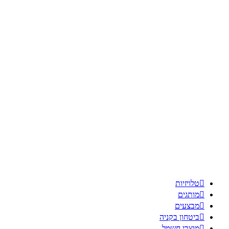

טלויזיות

מותגים

מבצעים

ביטחון בקניה

מוצרי חשמל