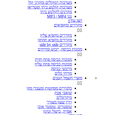
מערכות רמקולים ומקרני קול
מערכות קולנוע ביתי וסטריאו
מקרנים לקולנוע ביתי
נגני MP3 / MP4
הצג עוד

מקררים ומקפיאים


מקררים מקפיא עליון
מקררים מקפיא תחתון
מקררים side by side
מכונות כביסה, ייבוש ומדיחים


מכונות כביסה פתח חזית
מכונות כביסה פתח עליון
מייבשי כביסה
מדיחי כלים
מוצרי חשמל קטנים


בלנדרים מסחטות ומעבדי מזון
שואבי אבק
מיקרוגלים
רדיו שעון מעורר
טוסטרים, טוסטר אובן
אפייה, בישול וטיגון