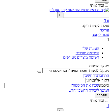
התחבר
זכור אותי


0
עגלת הקניות ריקה
עריכה
עבור לקופה

הזמנות שלי
השוואת מוצרים
רשימת מוצרים מעודפים
מעקב הזמנות
מעקב הזמנות
התחבר
צור חשבון
דואר אלקטרוני
סיסמא
שכח את הסיסמה?
המשך ליצירת החשבון חדש
התחבר
זכור אותי
