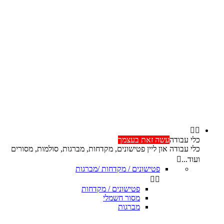


כלי עבודה
עשה זאת בעצמך
כלי עבודה און ליין פטישונים, מקדחות, מברגות, סולמות, מסורים
ועוד...

פטישונים / מקדחות /מברגות


פטישונים / מקדחות
מסור חשמלי
מברגות