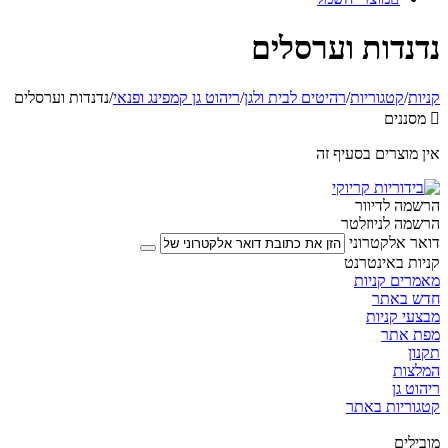
נדנדות וערסלים
קניות
/
קטגוריות
/
רהיטים לבית ולגן
/
ריהוט גן קמפינג ופנאי
/
נדנדות וערסלים

מסננים
אין מוצרים בסעיף זה
הרשמה לדיוור
הרשמה לניוזלטר
דואר אלקטרוני
קניות באינטרנט
מאמרים קניות
חדש באתר
מבצעי קניות
מפת אתר
תקנון
המלצות
ריהוט גן
קטגוריות באתר
מובילים