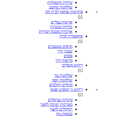
שידות וקונסולות
שולחנות מחשב
פתרונות אחסון לבית ולגן


ארונות נעליים
כוורות וכונניות
ארוניות מטבח ושירות
אקססוריז לבית


מדפים מעוצבים
שעוני קיר
פופים
מראות קיר
ריהוט משלים


שולחנות צד
שולחנות קפה
מתלים וקולבים
ריהוט גן קמפינג ופנאי


נדנדות וערסלים
מערכות ישיבה לחצר
רמקולים לחצר
כסאות נוח