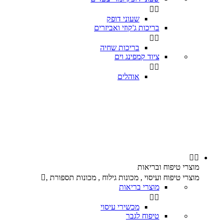


שעוני דופק
בריכות ג'קוזי ואביזרים


בריכות שחיה
ציוד קמפינג וים


אוהלים


מוצרי טיפוח ובריאות
מוצרי טיפוח ועיסוי , מכונות גילוח , מכונות תספורת ,

מוצרי בריאות


מכשירי עיסוי
טיפוח לגבר