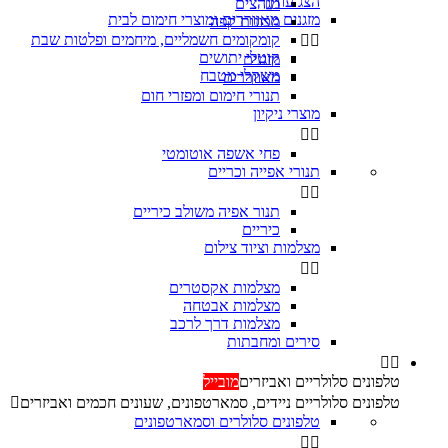
הצג עוד
מגהצים

מזגנים מאווררים ומוצרי חימום לבית
מכונות קפה
קומקומים חשמליים, מיחמים ופלטות שבת


קוטלי יתושים
מזגנים
משקלי מטבח
מאווררים
תנורי חימום ומפזרי חום
מוצרי ניקיון


פחי אשפה אוטומטי
תנורי אפייה וכריים


‏תנור אפיה משולב כיריים
כיריים
מצלמות וציוד צילום


מצלמות אקסטרים
מצלמות אבטחה
מצלמות דרך לרכב
סירים ומחבתות


טלפונים סלולריים ואביזרים
מובייל
טלפונים סלולריים ניידים, סמארטפונים, שעונים חכמים ואביזרים

טלפונים סלולרים וסמארטפונים

