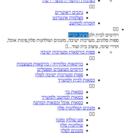
מצלמות תקשורת ומוצרי רשת


נתבים ראוטרים
מצלמות אינטרנט
חומרה למחשב


רהיטים לבית ולגן
עיצוב הבית
ספות סלונים, מערכות ישיבה, מזנונים ושולחנות סלון,פינות אוכל,
חדרי שינה, עיצוב בית ועוד...

ספות כורסאות ומערכות ישיבה


כורסאות טלוויזיה / כורסאות מעוצבות
הדומים מעוצבים וספסלים
ספות ומערכות ישיבה לסלון
כסאות לבית ולמשרד


כסאות בר
כסאות למחשב ולמשרד
כסאות אוכל וכסאות המתנה
מזנונים ושולחנות סלון


סט שולחן ומזנון
שולחנות סלון
מזנונים לסלון