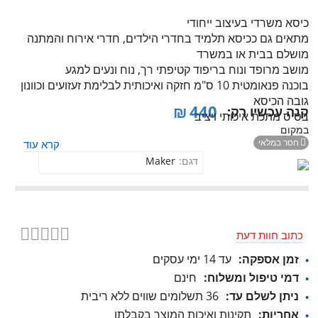
כיסא משרדי בעיצוב ייחודי
מתאים גם ככיסא תלמיד בחדרי הילדים, חדרי אירוח והמתנה
מושלם בבית או במשרד
מושב מרופד ונוח בריפוד קטיפתי רך, נוח ונעים למגע
בוכנה פנאומטית 10 ס"מ חזקה ואיכותית לבלימת זעזועים וכוונון
גובה הכיסא
₪
440
קנה עכשיו רק:
בסיס מתכת איכותי ויציב
במקום
חסר במלאי

קרא עוד
דגם:
Maker
כתוב חוות דעת
זמן אספקה:
עד 14 ימי עסקים
דמי טיפול ומשלוח:
חינם
ניתן לשלם עד:
36 תשלומים שווים ללא ריבית
אחריות:
תקינות ואיכות המוצר בקבלתו