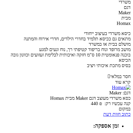
כיסא משרדי בעיצוב ייחודי
מתאים גם ככיסא תלמיד בחדרי הילדים, חדרי אירוח והמתנה
מושלם בבית או במשרד
מושב מרופד ונוח בריפוד קטיפתי רך, נוח ונעים למגע
בוכנה פנאומטית 10 ס"מ חזקה ואיכותית לבלימת זעזועים וכוונון גובה
הכיסא
בסיס מתכת איכותי ויציב
חסר במלאי

קרא עוד
דגם:
Maker
כסא משרדי מעוצב דגם Maker מבית Homax
קנה עכשיו רק:
₪
440
במקום
כתוב חוות דעת
זמן אספקה: