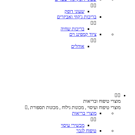


שעוני דופק
בריכות ג'קוזי ואביזרים


בריכות שחיה
ציוד קמפינג וים


אוהלים


מוצרי טיפוח ובריאות
מוצרי טיפוח ועיסוי , מכונות גילוח , מכונות תספורת ,

מוצרי בריאות


מכשירי עיסוי
טיפוח לגבר