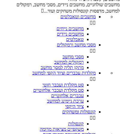
מחשבים שולחניים, מחשבים ניידים, מסכי מחשב, רמקולים
למחשב, מדפסות קונסולות משחקים ועוד...

מחשבים וטאבלטים


מחשבים נייחים
מחשבים ניידים
טאבלטים
מסכי מחשב ורמקולים


מסכי מחשב
רמקולים למחשב
מתקן תליה למסך מחשב
מקלדות עכברים וציוד הקפי למחשב


סט מקלדת ועכבר חוטי
סט מקלדת ועכבר אלחוטיים
עכברים אלחוטיים
ערכת גיימינג למחשב
ציוד היקפי
קונסולות ומשחקים


קונסולות
משקפיים מציאות מדומה