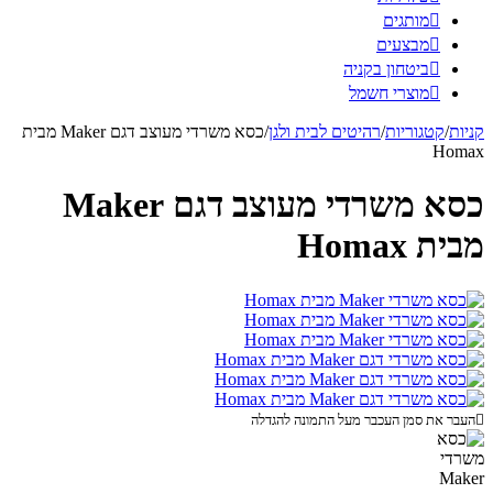

מותגים

מבצעים

ביטחון בקניה

מוצרי חשמל
קניות
/
קטגוריות
/
רהיטים לבית ולגן
/
כסא משרדי מעוצב דגם Maker מבית
Homax
כסא משרדי מעוצב דגם Maker
מבית Homax

העבר את סמן העכבר מעל התמונה להגדלה