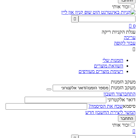
התחבר
זכור אותי


0
עגלת הקניות ריקה
עריכה
עבור לקופה

הזמנות שלי
השוואת מוצרים
רשימת מוצרים מעודפים
מעקב הזמנות
מעקב הזמנות
התחבר
צור חשבון
דואר אלקטרוני
סיסמא
שכח את הסיסמה?
המשך ליצירת החשבון חדש
התחבר
זכור אותי
