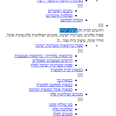
מצלמות תקשורת ומוצרי רשת


נתבים ראוטרים
מצלמות אינטרנט
חומרה למחשב


רהיטים לבית ולגן
עיצוב הבית
ספות סלונים, מערכות ישיבה, מזנונים ושולחנות סלון,פינות אוכל,
חדרי שינה, עיצוב בית ועוד...

ספות כורסאות ומערכות ישיבה


כורסאות טלוויזיה / כורסאות מעוצבות
הדומים מעוצבים וספסלים
ספות ומערכות ישיבה לסלון
כסאות לבית ולמשרד


כסאות בר
כסאות למחשב ולמשרד
כסאות אוכל וכסאות המתנה
מזנונים ושולחנות סלון


סט שולחן ומזנון
שולחנות סלון
מזנונים לסלון