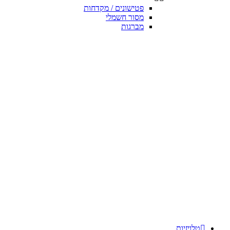
פטישונים / מקדחות
מסור חשמלי
מברגות

טלויזיות