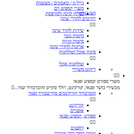
גריל גז / טאבונים / מעשנות
מוצרי קמפינג וים
הצג עוד
שולחן לגינה ולמרפסת

רהיטים לחדרי שינה


שידות לחדר שינה
מיטות נוער
מיטות זוגיות
ארונות לחדרי שינה
פינות אוכל ושולחנות


שולחנות אוכל
ריהוט משרדי


מוצרי ספורט קמפינג ופנאי
מכשירי כושר ופנאי, קורקינט, רולר סקייט והוברבורד ועוד...

הוברבורד קורקינטים סקייטבורד וסגווי


קורקינט
אופניים
ספורט, קמפינג ופנאי


רחפנים
שעוני דופק ומדי צעדים