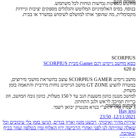
משלוח חינם
מלוטש מספקות גמישות ונוחות לכל משתמש.
בנוסף, בסיס האלומיניום המלוטש והגלגלים מספקים יציבות וניידות
מקסימלית, מה שהופך אותו למושלם לשימוש במשרד או בבית.
SCORPIUS
כסא מחשב גיימינג דגם Gamer מבית SCORPIUS
620
₪
מושב גיימינג SCORPIUS GAMER עוצב בהשראת מושבי מירוצים,
במטרה להציע GT ZONE מושב הגיימינג נוחות מירבית והתאמה בזמן
משחק.
למושב מנגנון כוונון משענת הגב עד ל 150 מעלות, כוונון גובה המושב, וזוג
כריות תמיכה לראש ולגב התחתון.
לקוחות ממליצים
3 שנות אחריות ע"י בנדא מגנטיק יבואן רשמי.
Hay levi‏
12/11/2021, 23:50
שירות מהיר ואיכותי, רכשנו מזנון וארון בגדים, הגיעו בזמן בלי עיכובים וכל
שאלה שהייתה לנו לפני ואחרי הרכישה ירון האלוף זמין בטלפון ועוזר בכיף
ובאהבה.