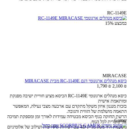
RC-1149E
במבצע
15%
MIRACASE
כיסא מנהלים ארגונומי דגם RC-1149E מבית MIRACASE
1,790
₪
2,100
₪
כיסא מנהלים ארגונומי RC-1149E הכיסא מציע חוויית ישיבה מפנקת
ומותאמת אישית
בזכות מנגנון איזון משקל מתקדם עם ארבעה מצבי נעילה, המאפשר
התאמה מושלמת של הזווית והגובה.
הרשת החזקה בגוף הכיסא מבטיחה עמידות לאורך זמן ומספקת תמיכה
Gamer
אורטופדית לכל הגוף.
משענות היד מסוג מג'יק 4D עם רפידות PU רכות ושילוב של אלומיניום