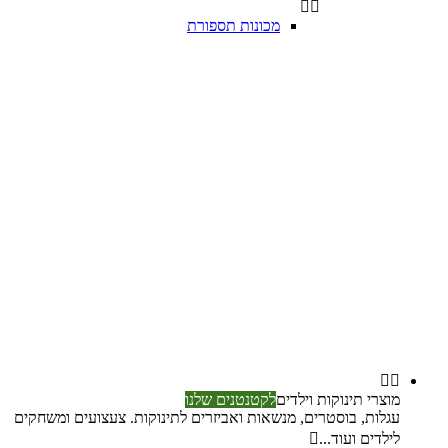


מכונות תספורת


מוצרי תינוקות וילדים
לקטנטנים שלנו
עגלות, בוסטרים, מנשאות ואביזרים לתינוקות. צעצועים ומשחקים
לילדים ועוד...
