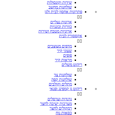
שידות וקונסולות
שולחנות מחשב
פתרונות אחסון לבית ולגן


ארונות נעליים
כוורות וכונניות
ארוניות מטבח ושירות
אקססוריז לבית


מדפים מעוצבים
שעוני קיר
פופים
מראות קיר
ריהוט משלים


שולחנות צד
שולחנות קפה
מתלים וקולבים
ריהוט גן קמפינג ופנאי


נדנדות וערסלים
מערכות ישיבה לחצר
רמקולים לחצר
כסאות נוח