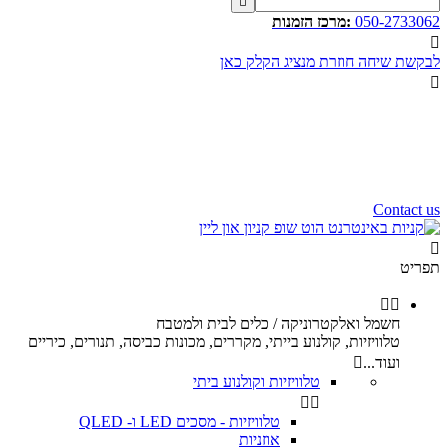

050-2733062
:מרכז הזמנות

לבקשת שיחה חוזרת מנציג הקלק כאן

שעות פעילות שלנו
שלום רב,
שעות פעילות של מוקד הזמנות
הינם בין השעות 10:00 - 17:00
ימי ו וערבי חג 9:00 - 12:00
נשמח לעמוד לשירותכם.
Contact us

תפריט


חשמל ואלקטרוניקה / כלים לבית ולמטבח
טלוויזיות, קולנוע בייתי, מקררים, מכונות כביסה, תנורים, כיריים
ועוד...

טלוויזיות וקולנוע ביתי


טלוויזיות - מסכים LED ו- QLED
אוזניות