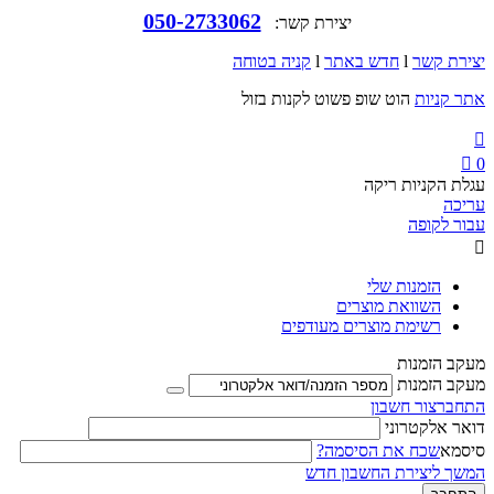
050-2733062
יצירת קשר:
יצירת קשר
l
חדש באתר
l
קניה בטוחה
אתר קניות
הוט שופ פשוט לקנות בזול


0
עגלת הקניות ריקה
עריכה
עבור לקופה

הזמנות שלי
השוואת מוצרים
רשימת מוצרים מעודפים
מעקב הזמנות
מעקב הזמנות
התחבר
צור חשבון
דואר אלקטרוני
סיסמא
שכח את הסיסמה?
המשך ליצירת החשבון חדש