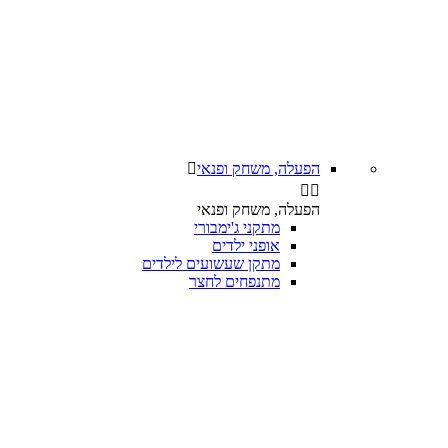
הפעלה, משחק ופנאי



הפעלה, משחק ופנאי
מתקני ג'ימבורי
אופני ילדים
מתקן שעשועים לילדים
מתנפחים לחצר