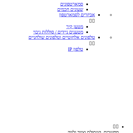
סמארטפונים
שעונים חכמים
אביזרים לסמארטפון


מטען קיר
מטענים ניידים / סוללות גיבוי
טלפונים אלחוטיים וטלפונים שולחניים


טלפון IP


מחשבים, קונסולת וציוד נלווה