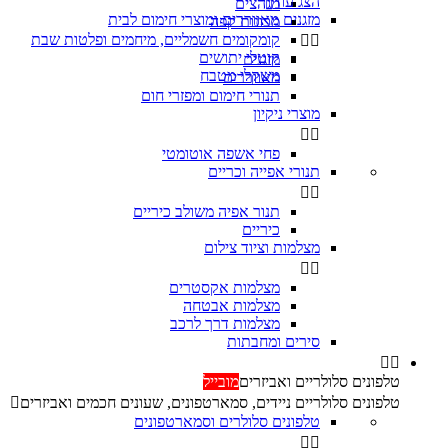
הצג עוד
מגהצים

מזגנים מאווררים ומוצרי חימום לבית
מכונות קפה
קומקומים חשמליים, מיחמים ופלטות שבת


קוטלי יתושים
מזגנים
משקלי מטבח
מאווררים
תנורי חימום ומפזרי חום
מוצרי ניקיון


פחי אשפה אוטומטי
תנורי אפייה וכריים


‏תנור אפיה משולב כיריים
כיריים
מצלמות וציוד צילום


מצלמות אקסטרים
מצלמות אבטחה
מצלמות דרך לרכב
סירים ומחבתות


טלפונים סלולריים ואביזרים
מובייל
טלפונים סלולריים ניידים, סמארטפונים, שעונים חכמים ואביזרים

טלפונים סלולרים וסמארטפונים

