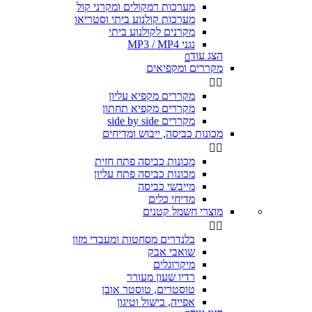
מערכות רמקולים ומקרני קול
מערכות קולנוע ביתי וסטריאו
מקרנים לקולנוע ביתי
נגני MP3 / MP4
הצג עוד

מקררים ומקפיאים


מקררים מקפיא עליון
מקררים מקפיא תחתון
מקררים side by side
מכונות כביסה, ייבוש ומדיחים


מכונות כביסה פתח חזית
מכונות כביסה פתח עליון
מייבשי כביסה
מדיחי כלים
מוצרי חשמל קטנים


בלנדרים מסחטות ומעבדי מזון
שואבי אבק
מיקרוגלים
רדיו שעון מעורר
טוסטרים, טוסטר אובן
אפייה, בישול וטיגון