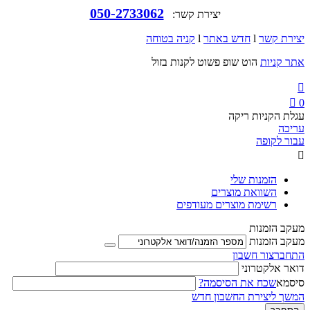
050-2733062
יצירת קשר:
יצירת קשר
l
חדש באתר
l
קניה בטוחה
אתר קניות
הוט שופ פשוט לקנות בזול


0
עגלת הקניות ריקה
עריכה
עבור לקופה

הזמנות שלי
השוואת מוצרים
רשימת מוצרים מעודפים
מעקב הזמנות
מעקב הזמנות
התחבר
צור חשבון
דואר אלקטרוני
סיסמא
שכח את הסיסמה?
המשך ליצירת החשבון חדש