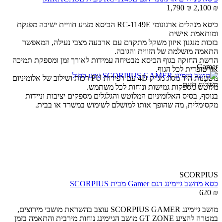
1,790
₪
2,100
₪
כיסא מנהלים ארגונומי RC-1149E הכיסא מציע חוויית ישיבה מפנקת
ומותאמת אישית
בזכות מנגנון איזון משקל מתקדם עם ארבעה מצבי נעילה, המאפשר
התאמה מושלמת של הזווית והגובה.
הרשת החזקה בגוף הכיסא מבטיחה עמידות לאורך זמן ומספקת תמיכה
Gamer
אורטופדית לכל הגוף.
משענות היד מסוג מג'יק 4D עם רפידות PU רכות ושילוב של אלומיניום
משלוח חינם
מלוטש מספקות גמישות ונוחות לכל משתמש.
בנוסף, בסיס האלומיניום המלוטש והגלגלים מספקים יציבות וניידות
מקסימלית, מה שהופך אותו למושלם לשימוש במשרד או בבית.
SCORPIUS
כסא מחשב גיימינג דגם Gamer מבית SCORPIUS
620
₪
מושב גיימינג SCORPIUS GAMER עוצב בהשראת מושבי מירוצים,
במטרה להציע GT ZONE מושב הגיימינג נוחות מירבית והתאמה בזמן