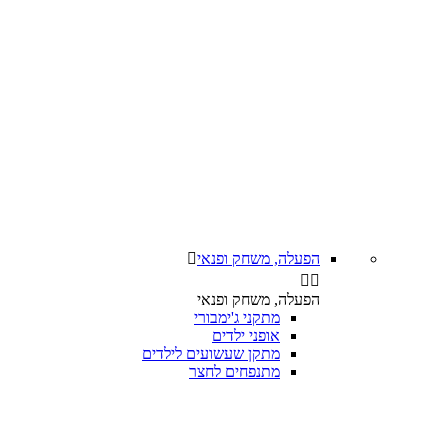
הפעלה, משחק ופנאי



הפעלה, משחק ופנאי
מתקני ג'ימבורי
אופני ילדים
מתקן שעשועים לילדים
מתנפחים לחצר