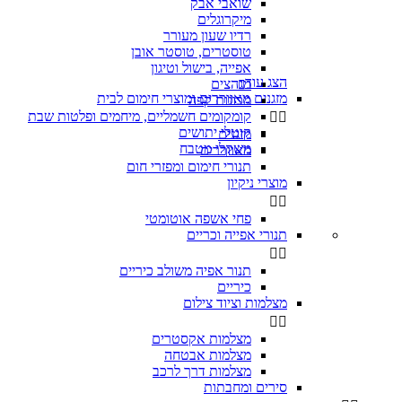
שואבי אבק
מיקרוגלים
רדיו שעון מעורר
טוסטרים, טוסטר אובן
אפייה, בישול וטיגון
הצג עוד
מגהצים

מזגנים מאווררים ומוצרי חימום לבית
מכונות קפה
קומקומים חשמליים, מיחמים ופלטות שבת


קוטלי יתושים
מזגנים
משקלי מטבח
מאווררים
תנורי חימום ומפזרי חום
מוצרי ניקיון


פחי אשפה אוטומטי
תנורי אפייה וכריים


‏תנור אפיה משולב כיריים
כיריים
מצלמות וציוד צילום


מצלמות אקסטרים
מצלמות אבטחה
מצלמות דרך לרכב
סירים ומחבתות