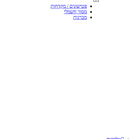


פטישונים / מקדחות
מסור חשמלי
מברגות