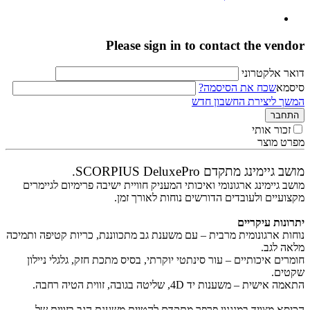
Please sign in to contact the vendor
דואר אלקטרוני
סיסמא
שכח את הסיסמה?
המשך ליצירת החשבון חדש
התחבר
זכור אותי
מפרט מוצר
מושב גיימינג מתקדם SCORPIUS DeluxePro.
מושב גיימינג ארגונומי ואיכותי המעניק חוויית ישיבה פרימיום לגיימרים
מקצועיים ולעובדים הדורשים נוחות לאורך זמן.
יתרונות עיקריים
נוחות ארגונומית מרבית – עם משענת גב מתכווננת, כריות קטיפה ותמיכה
מלאה לגב.
חומרים איכותיים – עור סינתטי יוקרתי, בסיס מתכת חזק, גלגלי ניילון
שקטים.
התאמה אישית – משענות יד 4D, שליטה בגובה, זווית הטיה רחבה.
הכיסא מצויד במנגנון פרפר מתקדם להטיית משענת הגב בזווית של