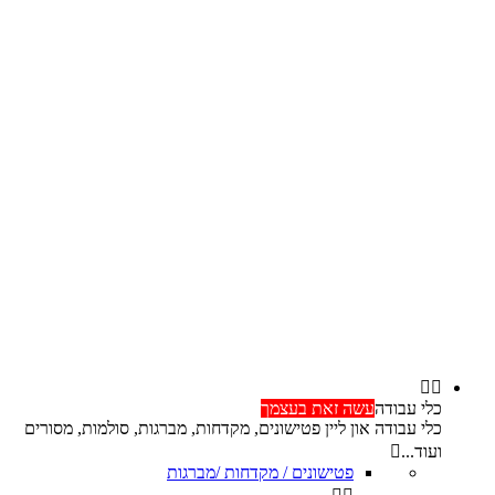


כלי עבודה
עשה זאת בעצמך
כלי עבודה און ליין פטישונים, מקדחות, מברגות, סולמות, מסורים
ועוד...

פטישונים / מקדחות /מברגות