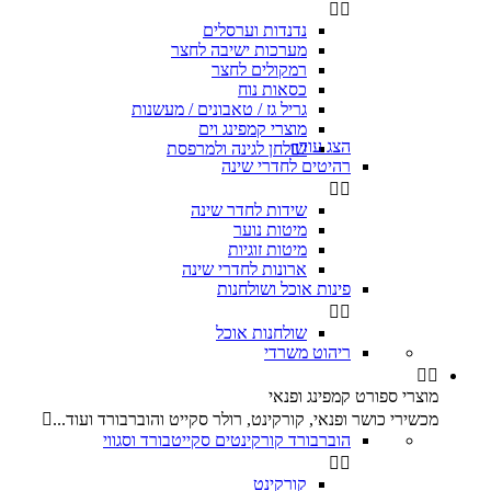


נדנדות וערסלים
מערכות ישיבה לחצר
רמקולים לחצר
כסאות נוח
גריל גז / טאבונים / מעשנות
מוצרי קמפינג וים
הצג עוד
שולחן לגינה ולמרפסת

רהיטים לחדרי שינה


שידות לחדר שינה
מיטות נוער
מיטות זוגיות
ארונות לחדרי שינה
פינות אוכל ושולחנות


שולחנות אוכל
ריהוט משרדי


מוצרי ספורט קמפינג ופנאי
מכשירי כושר ופנאי, קורקינט, רולר סקייט והוברבורד ועוד...

הוברבורד קורקינטים סקייטבורד וסגווי


קורקינט