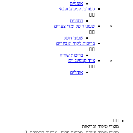
אופניים
ספורט, קמפינג ופנאי


רחפנים
שעוני דופק ומדי צעדים


שעוני דופק
בריכות ג'קוזי ואביזרים


בריכות שחיה
ציוד קמפינג וים


אוהלים


מוצרי טיפוח ובריאות
מוצרי טיפוח ועיסוי , מכונות גילוח , מכונות תספורת ,
