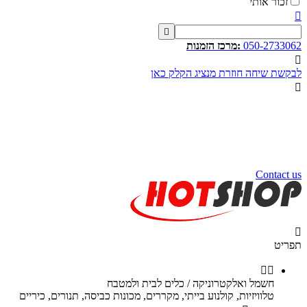
זכור אותי


050-2733062
:מרכז הזמנות

לבקשת שיחה חוזרת מנציג הקלק כאן

שעות פעילות שלנו
שלום רב,
שעות פעילות של מוקד הזמנות
הינם בין השעות 10:00 - 17:00
ימי ו וערבי חג 9:00 - 12:00
נשמח לעמוד לשירותכם.
Contact us

תפריט


חשמל ואלקטרוניקה / כלים לבית ולמטבח
טלוויזיות, קולנוע בייתי, מקררים, מכונות כביסה, תנורים, כיריים