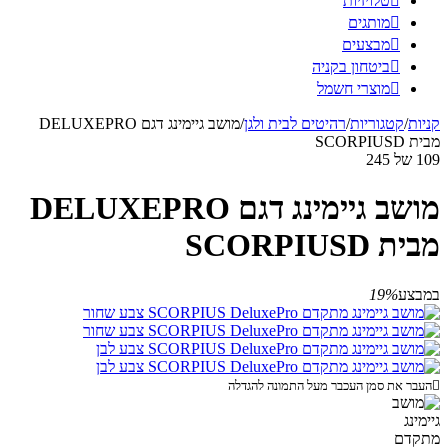

טלויזיות

מותגים

מבצעים

ביטחון בקניה

מוצרי חשמל
קניות
/
קטגוריות
/
רהיטים לבית ולגן
/
מושב גיימינג דגם DELUXEPRO
מבית SCORPIUSD
109
של
245
מושב גיימינג דגם DELUXEPRO
מבית SCORPIUSD
במבצע
19%

העבר את סמן העכבר מעל התמונה להגדלה