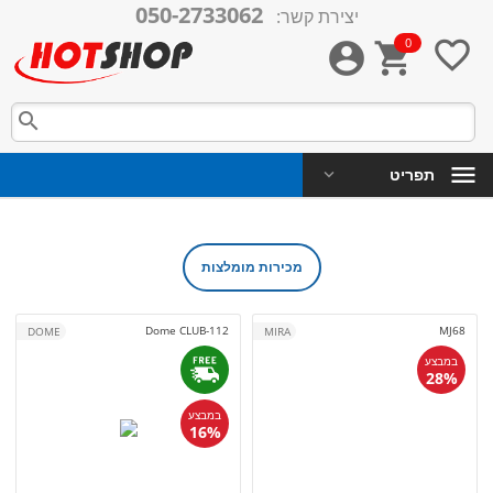
050-2733062
יצירת קשר:
0




תפריט
מכירות מומלצות
Dome CLUB-112
MJ68
DOME
MIRA
במבצע
28%
במבצע
16%