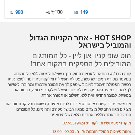
₪
990
₪
1,100
₪
149
HOT SHOP - אתר הקניות הגדול
והמוביל בישראל
הוט שופ קניון און ליין - כל המותגים
המובילים כל הספקים במקום אחד!
קונה נכבד/ה, בהתאם להוראות החוק, הנך רשאי/ת למסור, ללא כל תמורה,
במעמד מסירת המוצר שרכשת, פסולת חשמלית ואלקטרונית דומה למוצר אותו
רכשת. הפסולת תימסר למוביל שיספק לך את המוצר שרכשת ומחובתו לאפשר
לך למסור במועד האספקה פסולת ציוד חשמלי ואלקטרוני דומה, בכמות או
במשקל, למוצר החדש וזאת ללא תשלום או תמורה אחרת.
אנו מאמינים כי קניות באינטרנט צריכות להיות אמינות, פשוטות ובעיקר נוחות. אנו
מציגים מגוון רחב של מוצרים ממגוון רב של ספקים ותחומים. כל המוצרים
הנמכרים באתר כוללים אחריות מלאה של היבואנים.
מוקד הזמנות ושירות לקוחות: 077-5519424
שעות פעילות המוקד הזמנות א' - ה': 09:00 - 18:00