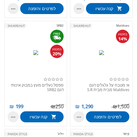
קנה עכשיו
לפרטים והזמנה


SRB2
Maldives
SHUKREHUT
SHUKREHUT
במבצע
14%
במבצע
20%
אי מטבח על גלגלים דגם
ספסל נעליים מעץ במבוק איכותי
Maldives מבית מבית S.R
דגם SRB2
₪
199
₪
250
₪
1,290
₪
1,500
לפרטים והזמנה
קנה עכשיו


קיסר
ויליג’
PANDA STYLE
PANDA STYLE