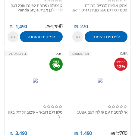
מתקן אחיזה לכריים במידה
קונסולה נפתחת לפינת אוכל דגם
סטנדרט דגם 666 מבית רהיטי יראון
לורד לבן מבית Panda Style
₪
1,490
₪
1,990
₪
270
לפרטים והזמנה
לפרטים והזמנה


CUBA
דובאי
PANDA STYLE
SHUKREHUT
במבצע
12%
אי למטבח עם שולחן דגם CUBA
סלון דגם דובאי – עיצוב יוקרתי בגוון
בז'
₪
3,490
₪
1,490
₪
1,700