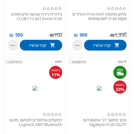
מתקן מתנפח לגינה טירת הכדורים
בידורית ניידת עם שני מיקרופונים
MJ68 מבית MIRAJUMP
מבית Dome דגם CLUB-112
₪
590
₪
700
₪
999
₪
1,390
קנה עכשיו
קנה עכשיו


Z407
GS27F
LOGITECH
GIGABYTE
במבצע
11%
במבצע
23%
מסך מחשב 27'' אינטש דגם
רמקולים אלחוטיים למחשב מדגם
GS27F מבית Gigabyte
Logitech Z407 Bluetooth