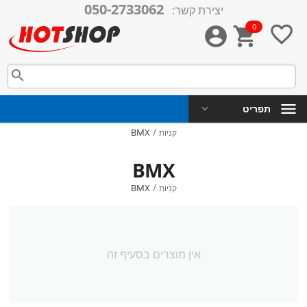
050-2733062
יצירת קשר:
0




תפריט
/
BMX
קניות
BMX
/
BMX
קניות
אין מוצרים בסעיף זה