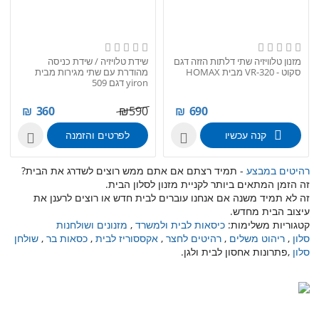
מזנון טלוויזיה שתי דלתות הזזה דגם
שידת טלויזיה / שידת כניסה
סקוט - VR-320 מבית HOMAX
מהודרת עם שתי מגירות מבית
yiron דגם 509
₪
360
₪
590
₪
690
קנה עכשיו
לפרטים והזמנה


רהיטים במבצע
- תמיד רצתם אם אתם ממש רוצים לשדרג את הבית?
זה הזמן המתאים ביותר לקניית מזנון לסלון הבית.
זה לא תמיד משנה אם אנחנו עוברים לבית חדש או רוצים לרענן את
עיצוב הבית מחדש.
קטגוריות משלימות:
כיסאות לבית ולמשרד
,
מזנונים ושולחנות
סלון
,
ריהוט משלים
,
רהיטים לחצר
,
אקססוריז לבית
,
כסאות בר
,
שולחן
סלון
,פתרונות אחסון לבית ולגן.