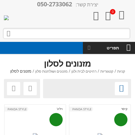
050-2733062
יצירת קשר:

0



תפריט
מזנונים לסלון
/
/
/
/
מזנונים לסלון
קניות
קטגוריות
רהיטים לבית ולגן
מזנונים ושולחנות סלון



קיסר
ויליג’
PANDA STYLE
PANDA STYLE