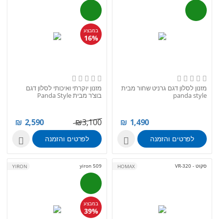
במבצע
16%
מזנון לסלון דגם גרניט שחור מבית
מזנון יוקרתי ואיכותי לסלון דגם
panda style
בוצ’ר מבית Panda Style
₪
2,590
₪
3,100
₪
1,490
לפרטים והזמנה
לפרטים והזמנה


סקוט - VR-320
yiron 509
YIRON
HOMAX
במבצע
39%