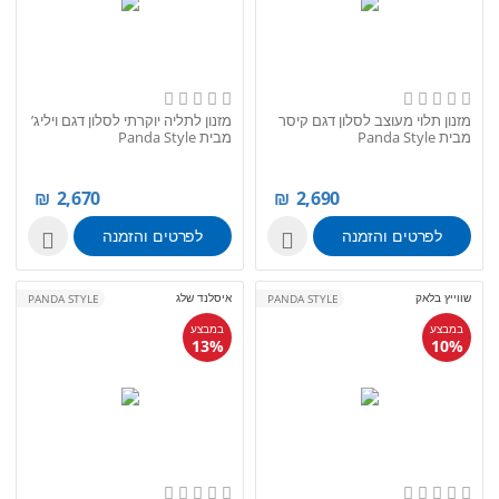
מזנון תלוי מעוצב לסלון דגם קיסר
מזנון לתליה יוקרתי לסלון דגם ויליג’
מבית Panda Style
מבית Panda Style
₪
2,670
₪
2,690
לפרטים והזמנה
לפרטים והזמנה


שווייץ בלאק
איסלנד שלג
PANDA STYLE
PANDA STYLE
במבצע
במבצע
13%
10%