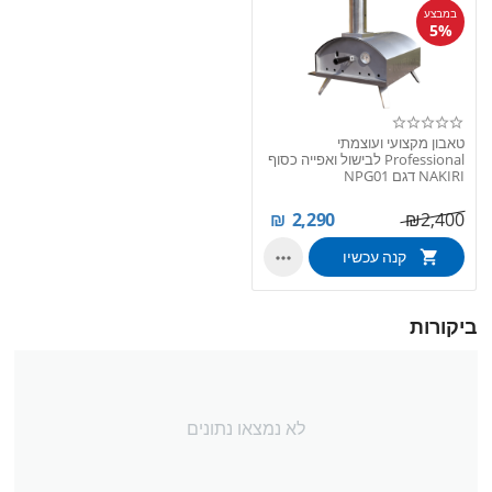
במבצע
5%
טאבון מקצועי ועוצמתי
Professional לבישול ואפייה כסוף
NAKIRI דגם NPG01
₪
2,290
₪
2,400
קנה עכשיו

ביקורות
לא נמצאו נתונים