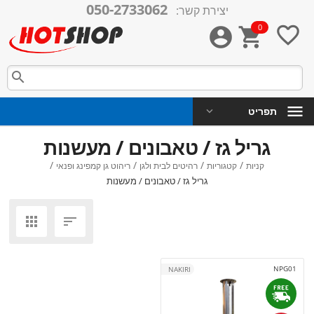
050-2733062
יצירת קשר:
0




תפריט
גריל גז / טאבונים / מעשנות
/
/
/
/
קניות
קטגוריות
רהיטים לבית ולגן
ריהוט גן קמפינג ופנאי
גריל גז / טאבונים / מעשנות


NPG01
NAKIRI