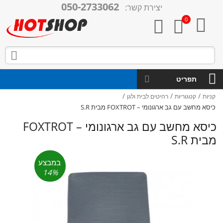
050-2733062
יצירת קשר:

0



תפריט
/
/
/
קניות
קטגוריות
רהיטים לבית ולגן
כיסא מחשב עם גב ארגונומי – FOXTROT מבית S.R
כיסא מחשב עם גב ארגונומי – FOXTROT
מבית S.R
במבצע
14%