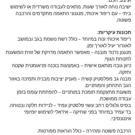
ועיצוב חכם.
ישיבה נוחה לאורך שעות. מתאים לעבודה משרדית או לשימוש
ביתי – עם ריפוד איכותי, מנגנוני התאמה מתקדמים והרכבה
פשוטה.
תכונות עיקריות:
ריפוד איכותי ונוח במיוחד – כולל רשת נושמת בגב ובמושב
לאוורור יעיל לאורך זמן.
מנגנון נדנוד מובנה – מאפשר התאמה מדויקת של זווית המשענת
לתנוחת הגוף.
כיוון גובה מותאם אישית – באמצעות בוכנה פניאומטית שקטה
וחזקה.
מבנה גב מפלסטיק קשיח – מעניק יציבות מבנית ותמיכה באזור
הגב התחתון והמותניים.
משענת מתעקמת תומכת במותניים – להפחתת עומס בזמן
עבודה ממושכת.
בסיס גלגלים רחב עשוי פלסטיק עמיד – לניידות חלקה ובטוחה.
בד עמיד במיוחד בפני שחיקה – אידאלי לשימוש יומיומי
אינטנסיבי.
הרכבה פשוטה ומהירה – כולל הוראות מפורטות.