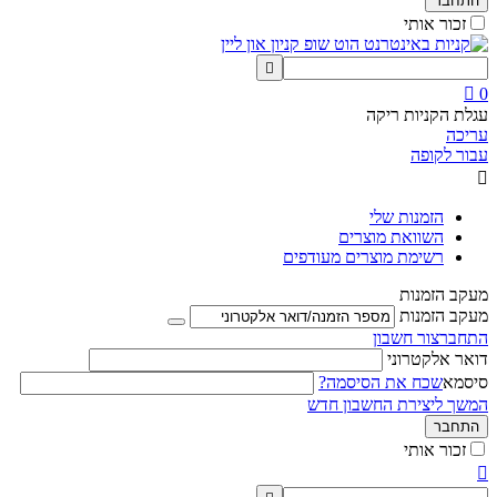
התחבר
זכור אותי


0
עגלת הקניות ריקה
עריכה
עבור לקופה

הזמנות שלי
השוואת מוצרים
רשימת מוצרים מעודפים
מעקב הזמנות
מעקב הזמנות
התחבר
צור חשבון
דואר אלקטרוני
סיסמא
שכח את הסיסמה?
המשך ליצירת החשבון חדש
התחבר
זכור אותי
