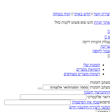
יצירת קשר
l
חדש באתר
l
קניה בטוחה
אתר קניות
הוט שופ פשוט לקנות בזול


0
עגלת הקניות ריקה
עריכה
עבור לקופה

הזמנות שלי
השוואת מוצרים
רשימת מוצרים מעודפים
מעקב הזמנות
מעקב הזמנות
התחבר
צור חשבון
דואר אלקטרוני
סיסמא
שכח את הסיסמה?
המשך ליצירת החשבון חדש