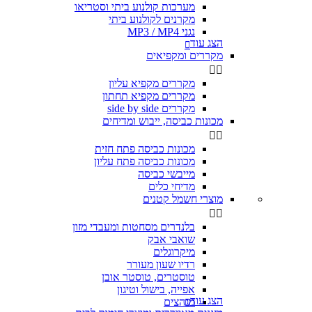
מערכות קולנוע ביתי וסטריאו
מקרנים לקולנוע ביתי
נגני MP3 / MP4
הצג עוד

מקררים ומקפיאים


מקררים מקפיא עליון
מקררים מקפיא תחתון
מקררים side by side
מכונות כביסה, ייבוש ומדיחים


מכונות כביסה פתח חזית
מכונות כביסה פתח עליון
מייבשי כביסה
מדיחי כלים
מוצרי חשמל קטנים


בלנדרים מסחטות ומעבדי מזון
שואבי אבק
מיקרוגלים
רדיו שעון מעורר
טוסטרים, טוסטר אובן
אפייה, בישול וטיגון
הצג עוד
מגהצים
