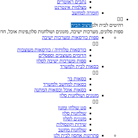
נתבים ראוטרים
מצלמות אינטרנט
חומרה למחשב


רהיטים לבית ולגן
עיצוב הבית
ספות סלונים, מערכות ישיבה, מזנונים ושולחנות סלון,פינות אוכל, חדרי
ספות כורסאות ומערכות ישיבה


כורסאות טלוויזיה / כורסאות מעוצבות
הדומים מעוצבים וספסלים
ספות ומערכות ישיבה לסלון
כסאות לבית ולמשרד


כסאות בר
כסאות למחשב ולמשרד
כסאות אוכל וכסאות המתנה
מזנונים ושולחנות סלון


סט שולחן ומזנון
שולחנות סלון
מזנונים לסלון
שידות וקונסולות
שולחנות מחשב
פתרונות אחסון לבית ולגן