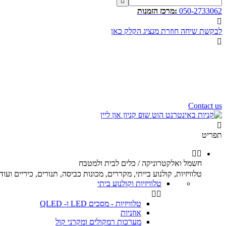

050-2733062
:מרכז הזמנות

לבקשת שיחה חוזרת מנציג הקלק כאן

שעות פעילות שלנו
שלום רב,
שעות פעילות של מוקד הזמנות
הינם בין השעות 10:00 - 17:00
ימי ו וערבי חג 9:00 - 12:00
נשמח לעמוד לשירותכם.
Contact us

תפריט


חשמל ואלקטרוניקה / כלים לבית ולמטבח
טלוויזיות, קולנוע בייתי, מקררים, מכונות כביסה, תנורים, כיריים ועוד.
טלוויזיות וקולנוע ביתי


טלוויזיות - מסכים LED ו- QLED
אוזניות
מערכות רמקולים ומקרני קול