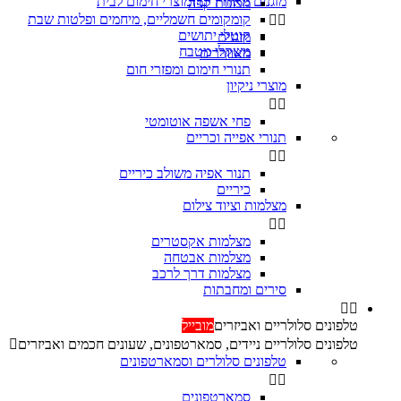
מזגנים מאווררים ומוצרי חימום לבית
מכונות קפה
קומקומים חשמליים, מיחמים ופלטות שבת


קוטלי יתושים
מזגנים
משקלי מטבח
מאווררים
תנורי חימום ומפזרי חום
מוצרי ניקיון


פחי אשפה אוטומטי
תנורי אפייה וכריים


‏תנור אפיה משולב כיריים
כיריים
מצלמות וציוד צילום


מצלמות אקסטרים
מצלמות אבטחה
מצלמות דרך לרכב
סירים ומחבתות


טלפונים סלולריים ואביזרים
מובייל
טלפונים סלולריים ניידים, סמארטפונים, שעונים חכמים ואביזרים

טלפונים סלולרים וסמארטפונים


סמארטפונים