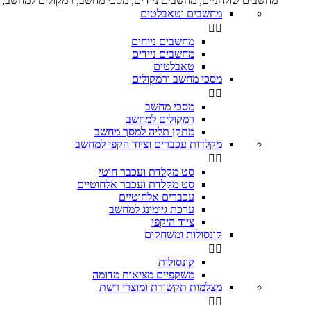
מחשבים שולחניים, מחשבים ניידים, מסכי מחשב, רמקולים למחשב, מ
מחשבים וטאבלטים


מחשבים נייחים
מחשבים ניידים
טאבלטים
מסכי מחשב ורמקולים


מסכי מחשב
רמקולים למחשב
מתקן תליה למסך מחשב
מקלדות עכברים וציוד הקפי למחשב


סט מקלדת ועכבר חוטי
סט מקלדת ועכבר אלחוטיים
עכברים אלחוטיים
ערכת גיימינג למחשב
ציוד היקפי
קונסולות ומשחקים


קונסולות
משקפיים מציאות מדומה
מצלמות תקשורת ומוצרי רשת

