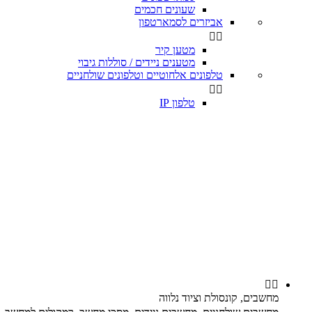
שעונים חכמים
אביזרים לסמארטפון


מטען קיר
מטענים ניידים / סוללות גיבוי
טלפונים אלחוטיים וטלפונים שולחניים


טלפון IP


מחשבים, קונסולת וציוד נלווה