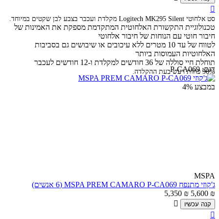

סט אלחוטי Logitech MK295 Silent מקלדת ועכבר בצבע לבן שקטים במיוחד.
טכנולוגיית התקשורת האלחוטית המתקדמת מספקת את האמינות של
חיבור חוטי עם הנוחות של חיבור אלחוטי
לטווח של עד 10 מטרים ללא עיכובים או שיבושים גם בסביבות
האלחוטיות העמוסות ביותר
תוחלת חיי סוללה של 36 חודשים למקלדת ו-12 חודשים לעכבר
דגם:
P-CA069
90% פחות רעש בעת ההקלדה.
במבצע
4%
MSPA
ג'קוזי מתנפח MSPA PREM CAMARO P-CA069 (6 אנשים)
5,350
₪
5,600
₪

קנה עכשיו
