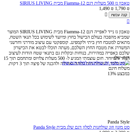
טאבון גז 500 מעלות דגם Fiamma-12 מבית SIRIUS LIVING
1,490
₪
1,790
₪

קנה עכשיו

טאבון גז נייד לאפייה דגם
Fiamma-12
מבית
SIRIUS LIVING
המוצר
שמביא מהפכה בעולם הבישול בחוץ ומיועד לשימוש בכל תנאי השטח,
מתאים למטבח חוץ ביתי ולקמפינג. קומפקטי עם עיצוב מודרני וחדשני
המשדרג את מטבח החוץ השלכם, מעתה תוכלו לבטא את הכישרון
שלכם באפייה במהירות, בנוחות ובקלות גם בתנאי שטח הודות לעיצוב
דגם:
שלג
הנייד והמיוחד. חום עוצמתי המגיע ל- 500 מעלות צלזיוס ומתחמם תוך 15
דקות בלבד, לעוצמת חום גבוהה ואחידה ולהכנה של פיצה תוך 3 דקות.
משלוח חינם
במבצע
13%
Panda Style
סט מזנון וזוג שולחנות לסלון דגם שלג מבית Panda Style