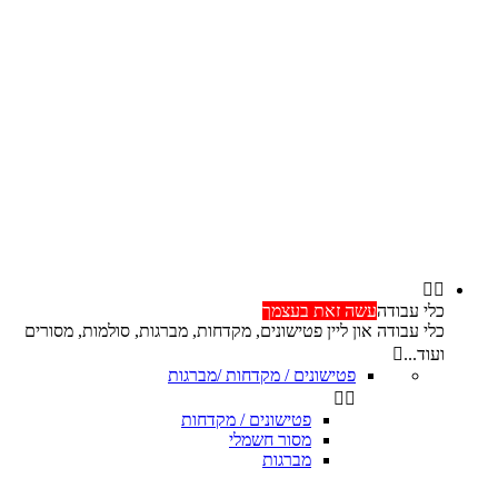


כלי עבודה
עשה זאת בעצמך
כלי עבודה און ליין פטישונים, מקדחות, מברגות, סולמות, מסורים
ועוד...

פטישונים / מקדחות /מברגות


פטישונים / מקדחות
מסור חשמלי
מברגות