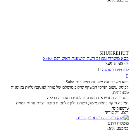
SHUKREHUT
כסא משרדי עם גב רשת ומשענת ראש דגם Salsa
349
₪
500
₪
לפרטים והזמנה


כסא משרדי עם משענת ראש דגם Salsa
לכיסא עיצוב הנדסי המשקף שילוב מושלם של צורה ופונקציונליות באומנות
טכנולוגית,
המגדירה מחדש את המודעות לסביבת עבודה בריאה.
תמיכה חזקה בתלת מימד, רשת ניילון אלסטית טובה יוצרת נוחות דמוית
טרמפולינה.
דגם:
ויקטוריה
משלוח חינם
במבצע
19%