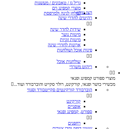
גריל גז / טאבונים / מעשנות
מוצרי קמפינג וים
הצג עוד
שולחן לגינה ולמרפסת

רהיטים לחדרי שינה


שידות לחדר שינה
מיטות נוער
מיטות זוגיות
ארונות לחדרי שינה
פינות אוכל ושולחנות


שולחנות אוכל
ריהוט משרדי


מוצרי ספורט קמפינג ופנאי
מכשירי כושר ופנאי, קורקינט, רולר סקייט והוברבורד ועוד...

הוברבורד קורקינטים סקייטבורד וסגווי


קורקינט
אופניים
ספורט, קמפינג ופנאי


רחפנים
שעוני דופק ומדי צעדים