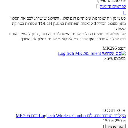
1,990
₪
2,300
₪
לפרטים והזמנה


סט מזנון וזוג שולחנות איכותיים דגם שלג , השילוב שישדרג לכם את הסלון.
מזנון מעוצב הכולל 3 קלאפות הנפתחות במנגנון TOUCH ונסגרות בטריקה
שקטה.
שני שולחנות עגולים בגדלים שונים המשתלבים זה בזה , ניתן להעמיד אותם
בכל שילוב שתבחרו ואף להפרידם למיקומים שונים בסלון לפי הצורך.
דגם:
MK295
במבצע
36%
LOGITECH
מקלדת ועכבר צבע לבן Logitech Wireless Combo דגם MK295
159
₪
250
₪

קנה עכשיו