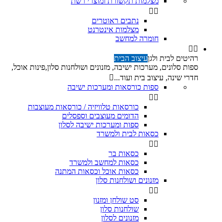
מצלמות תקשורת ומוצרי רשת


נתבים ראוטרים
מצלמות אינטרנט
חומרה למחשב


רהיטים לבית ולגן
עיצוב הבית
ספות סלונים, מערכות ישיבה, מזנונים ושולחנות סלון,פינות אוכל,
חדרי שינה, עיצוב בית ועוד...

ספות כורסאות ומערכות ישיבה


כורסאות טלוויזיה / כורסאות מעוצבות
הדומים מעוצבים וספסלים
ספות ומערכות ישיבה לסלון
כסאות לבית ולמשרד


כסאות בר
כסאות למחשב ולמשרד
כסאות אוכל וכסאות המתנה
מזנונים ושולחנות סלון


סט שולחן ומזנון
שולחנות סלון
מזנונים לסלון