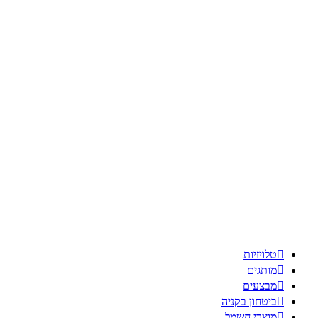

טלויזיות

מותגים

מבצעים

ביטחון בקניה

מוצרי חשמל