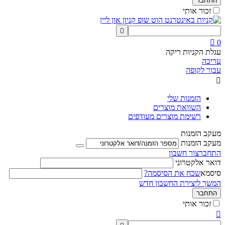
התחבר
זכור אותי


0
עגלת הקניות ריקה
עריכה
עבור לקופה

הזמנות שלי
השוואת מוצרים
רשימת מוצרים מעודפים
מעקב הזמנות
מעקב הזמנות
התחבר
צור חשבון
דואר אלקטרוני
סיסמא
שכח את הסיסמה?
המשך ליצירת החשבון חדש
התחבר
זכור אותי
