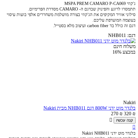
ג'קוזי MSPA PREM CAMARO P-CA069
תתמסרו לרוגע והפינוק שבדגם ה- CAMARO מסדרת הפרימיום.
סילוני אוויר המקיפים את הג'קוזי בצורה מושלמת משחררים אלפי בועות עיסוי
בעוצמה המועדפת עליכם.
דגם זה כולל בד carbon fiber ועיצוב מלא בסטייל.
דגם:
NHB011
משלוח חינם
במבצע
16%
Nakiri
בלנדר מוט ידני 800W דגם NHB011 מבית Nakiri
270
₪
320
₪

קנה עכשיו

בלנדר מוט ידני Nakiri NHB011