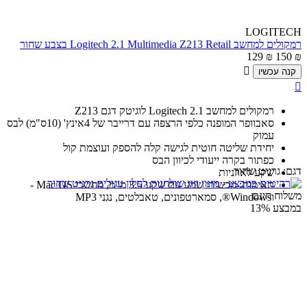
LOGITECH
רמקולים למחשב Logitech 2.1 Multimedia Z213 Retail בצבע שחור
129
₪
150
₪

קנה עכשיו

רמקולים למחשב Logitech 2.1 לוגיטק דגם Z213
סאבוופר המופנה כלפי הרצפה עם דרייבר של 4אינץ' (10ס"מ) לבס
עמוק
יחידת שליטה חוטית לגישה קלה להספק ועוצמת קול
כפתור בקרה ייעודי לכיוון הבס
דגם:
גרניט שחור
שקע לאוזניות
תאימות: מכשירי שמע עם שקע 3.5 מ"מ, מחשבי Mac OS -
משלוח חינם
וWindows®, סמארטפונים, טאבלטים, נגני MP3
במבצע
13%