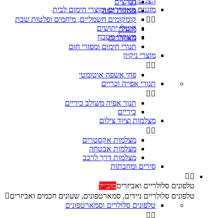
הצג עוד
מגהצים

מזגנים מאווררים ומוצרי חימום לבית
מכונות קפה
קומקומים חשמליים, מיחמים ופלטות שבת


קוטלי יתושים
מזגנים
משקלי מטבח
מאווררים
תנורי חימום ומפזרי חום
מוצרי ניקיון


פחי אשפה אוטומטי
תנורי אפייה וכריים


‏תנור אפיה משולב כיריים
כיריים
מצלמות וציוד צילום


מצלמות אקסטרים
מצלמות אבטחה
מצלמות דרך לרכב
סירים ומחבתות


טלפונים סלולריים ואביזרים
מובייל
טלפונים סלולריים ניידים, סמארטפונים, שעונים חכמים ואביזרים

טלפונים סלולרים וסמארטפונים

