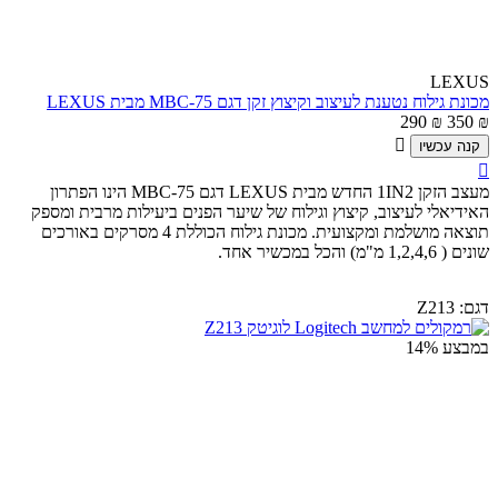
LEXUS
מכונת גילוח נטענת לעיצוב וקיצוץ זקן דגם MBC-75 מבית LEXUS
290
₪
350
₪

קנה עכשיו

מעצב הזקן 1IN2 החדש מבית LEXUS דגם MBC-75 הינו הפתרון
האידיאלי לעיצוב, קיצוץ וגילוח של שיער הפנים ביעילות מרבית ומספק
תוצאה מושלמת ומקצועית. מכונת גילוח הכוללת 4 מסרקים באורכים
שונים ( 1,2,4,6 מ"מ) והכל במכשיר אחד.
דגם:
Z213
במבצע
14%