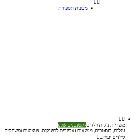


מכונות תספורת


מוצרי תינוקות וילדים
לקטנטנים שלנו
עגלות, בוסטרים, מנשאות ואביזרים לתינוקות. צעצועים ומשחקים
לילדים ועוד...
