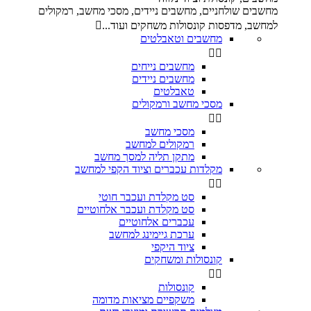
מחשבים שולחניים, מחשבים ניידים, מסכי מחשב, רמקולים
למחשב, מדפסות קונסולות משחקים ועוד...

מחשבים וטאבלטים


מחשבים נייחים
מחשבים ניידים
טאבלטים
מסכי מחשב ורמקולים


מסכי מחשב
רמקולים למחשב
מתקן תליה למסך מחשב
מקלדות עכברים וציוד הקפי למחשב


סט מקלדת ועכבר חוטי
סט מקלדת ועכבר אלחוטיים
עכברים אלחוטיים
ערכת גיימינג למחשב
ציוד היקפי
קונסולות ומשחקים


קונסולות
משקפיים מציאות מדומה