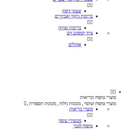


שעוני דופק
בריכות ג'קוזי ואביזרים


בריכות שחיה
ציוד קמפינג וים


אוהלים


מוצרי טיפוח ובריאות
מוצרי טיפוח ועיסוי , מכונות גילוח , מכונות תספורת ,

מוצרי בריאות


מכשירי עיסוי
טיפוח לגבר