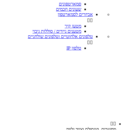
סמארטפונים
שעונים חכמים
אביזרים לסמארטפון


מטען קיר
מטענים ניידים / סוללות גיבוי
טלפונים אלחוטיים וטלפונים שולחניים


טלפון IP


מחשבים, קונסולת וציוד נלווה