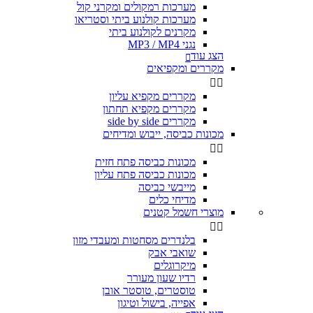
מערכות רמקולים ומקרני קול
מערכות קולנוע ביתי וסטריאו
מקרנים לקולנוע ביתי
נגני MP3 / MP4
הצג עוד

מקררים ומקפיאים


מקררים מקפיא עליון
מקררים מקפיא תחתון
מקררים side by side
מכונות כביסה, ייבוש ומדיחים


מכונות כביסה פתח חזית
מכונות כביסה פתח עליון
מייבשי כביסה
מדיחי כלים
מוצרי חשמל קטנים


בלנדרים מסחטות ומעבדי מזון
שואבי אבק
מיקרוגלים
רדיו שעון מעורר
טוסטרים, טוסטר אובן
אפייה, בישול וטיגון