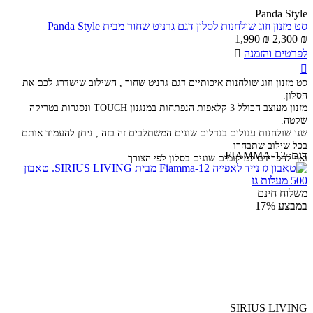
Panda Style
סט מזנון וזוג שולחנות לסלון דגם גרניט שחור מבית Panda Style
1,990
₪
2,300
₪
לפרטים והזמנה


סט מזנון וזוג שולחנות איכותיים דגם גרניט שחור , השילוב שישדרג לכם את
הסלון.
מזנון מעוצב הכולל 3 קלאפות הנפתחות במנגנון TOUCH ונסגרות בטריקה
שקטה.
שני שולחנות עגולים בגדלים שונים המשתלבים זה בזה , ניתן להעמיד אותם
בכל שילוב שתבחרו
דגם:
FIAMMA-12
ואף להפרידם למיקומים שונים בסלון לפי הצורך.
משלוח חינם
במבצע
17%
SIRIUS LIVING