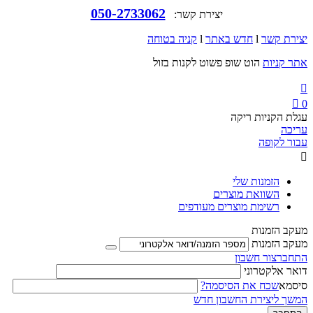
050-2733062
יצירת קשר:
יצירת קשר
l
חדש באתר
l
קניה בטוחה
אתר קניות
הוט שופ פשוט לקנות בזול


0
עגלת הקניות ריקה
עריכה
עבור לקופה

הזמנות שלי
השוואת מוצרים
רשימת מוצרים מעודפים
מעקב הזמנות
מעקב הזמנות
התחבר
צור חשבון
דואר אלקטרוני
סיסמא
שכח את הסיסמה?
המשך ליצירת החשבון חדש