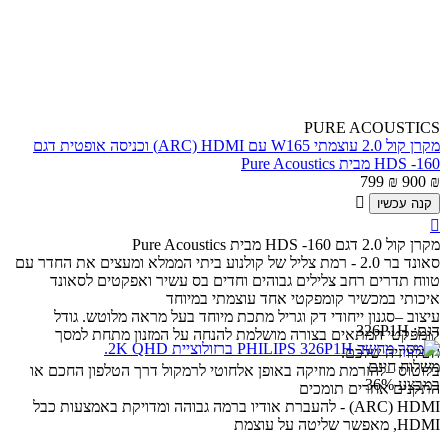
PURE ACOUSTICS
מקרן קול 2.0 עוצמתי W165 עם ARC) HDMI) וכניסה אופטית דגם
HDS -160 מבית Pure Acoustics
799
₪
900
₪

קנה עכשיו

מקרן קול 2.0 דגם HDS -160 מבית Pure Acoustics
סאונד בר 2.0 - רמת צליל של קולנוע ביתי הממלא ומעצים את החדר עם
טווח תדרים רחב צלילים גבוהים וחדים בס עשיר ואפקטים לסאונד
איכותי במכשיר קומפקטי אחד עוצמתי במיוחד
עיצוב –סגנון ייחודי דק וגריל מתכת מיוחד בעל מראה מלוטש. גודל
דגם:
326P1H
קומפקטי המתאים בצורה מושלמת להנחה על המזנון מתחת למסך
הטלוויזיה שלכם.
משלוח חינם
בלוטוס –להזרמת מוזיקה באופן אלחוטי לרמקול דרך הטלפון החכם או
במבצע
36%
התקנים אחרים תומכים
ARC) HDMI) - להעברת אודיו ברמה גבוהה ומדויקת באמצעות כבל
HDMI, מאפשר שליטה על עוצמת