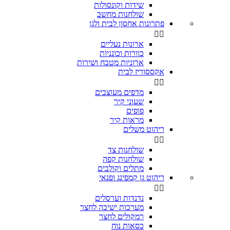
שידות וקונסולות
שולחנות מחשב
פתרונות אחסון לבית ולגן


ארונות נעליים
כוורות וכונניות
ארוניות מטבח ושירות
אקססוריז לבית


מדפים מעוצבים
שעוני קיר
פופים
מראות קיר
ריהוט משלים


שולחנות צד
שולחנות קפה
מתלים וקולבים
ריהוט גן קמפינג ופנאי


נדנדות וערסלים
מערכות ישיבה לחצר
רמקולים לחצר
כסאות נוח