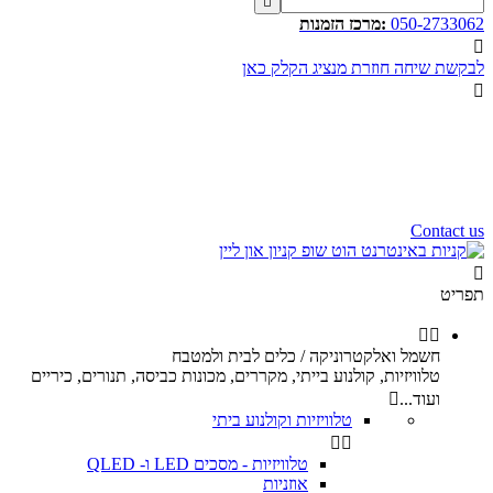

050-2733062
:מרכז הזמנות

לבקשת שיחה חוזרת מנציג הקלק כאן

שעות פעילות שלנו
שלום רב,
שעות פעילות של מוקד הזמנות
הינם בין השעות 10:00 - 17:00
ימי ו וערבי חג 9:00 - 12:00
נשמח לעמוד לשירותכם.
Contact us

תפריט


חשמל ואלקטרוניקה / כלים לבית ולמטבח
טלוויזיות, קולנוע בייתי, מקררים, מכונות כביסה, תנורים, כיריים
ועוד...

טלוויזיות וקולנוע ביתי


טלוויזיות - מסכים LED ו- QLED
אוזניות