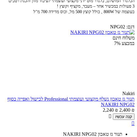
הבלנדר המושלם, בלנדר מוט ידני מקצועי ועוצמתי לעיבוד מזון והכנת רטבים
3 פעולות במכשיר אחד – מעבד, מקציף וקוצץ !
בעוצמה של 800W , כולל קוצץ 500 מל, וכוס מדידה 700 מ"ל
דגם:
NPG02
משלוח חינם
במבצע
7%
Nakiri
תנור גז טאבון נשלף מקצועי ועוצמתי Professional לבישול ואפייה כסוף
NAKIRI NPG02
2,240
₪
2,400
₪

קנה עכשיו

תנור גז טאבון NAKIRI NPG02