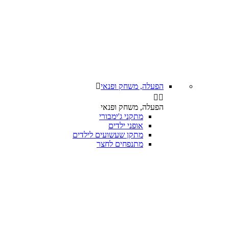
הפעלה, משחק ופנאי



הפעלה, משחק ופנאי
מתקני ג'ימבורי
אופני ילדים
מתקן שעשועים לילדים
מתנפחים לחצר