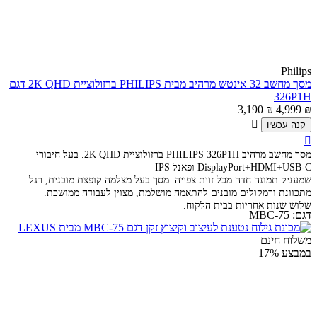
Philips
מסך מחשב 32 ‏אינטש מרהיב מבית PHILIPS ברזולוציית 2K QHD דגם
326P1H
3,190
₪
4,999
₪

קנה עכשיו

מסך מחשב מרהיב PHILIPS 326P1H ברזולוציית 2K QHD. בעל חיבורי
DisplayPort+HDMI+USB-C ופאנל IPS
שמעניק תמונה חדה מכל זוית צפייה.
מסך בעל מצלמה קופצת מובנית, רגל
מתכוונת ורמקולים מובנים להתאמה מושלמת, מצוין לעבודה ממושכת.
שלוש שנות אחריות בבית הלקוח.
דגם:
MBC-75
משלוח חינם
במבצע
17%