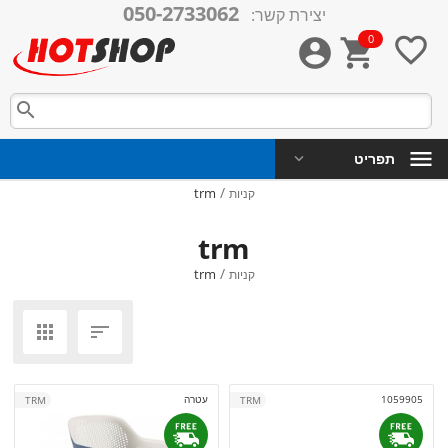
050-2733062
יצירת קשר:
0




תפריט
/
trm
קניות
trm
/
trm
קניות


1059905
עטרה
TRM
TRM