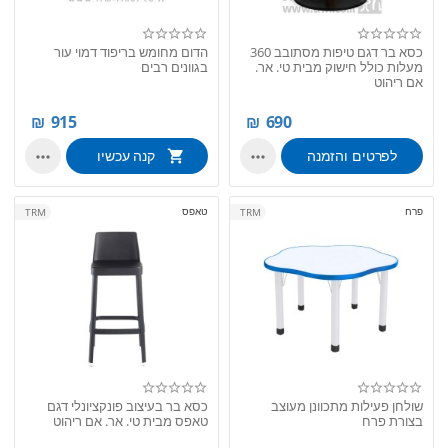
כסא בר דגם טיפות מסתובב 360
הדום מחומש בריפוד דמוי עור
מעלות כולל חישוק מבית טי. אר.
בגוונים רבים
אם ריהוט
₪
915
₪
690
לפרטים והזמנה
קנה עכשיו


פרח
טאפס
TRM
TRM
שולחן פעילות מתכוונן מעוצב
כסא בר בעיצוב פונקציונלי דגם
בצורת פרח
טאפס מבית טי. אר. אם ריהוט