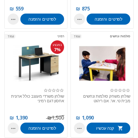
₪
559
₪
875
לפרטים והזמנה
לפרטים והזמנה


סולמות ונחשים
רמיני
TRM
TRM
במבצע
7%
שולחן משחק סולמות ונחשים
שולחן משרדי מעוצב כולל ארונית
מבית טי. אר. אם ריהוט
אחסון דגם רמיני
₪
1,390
₪
1,500
₪
1,090
קנה עכשיו
לפרטים והזמנה

