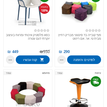
במבצע
18%
פוף קובייה בד סינטטי מבריק רחיץ
כסא פלסטיק איכותי ומרווח בעיצוב
מבית טי. אר. אם ריהוט
יוקרתי דגם עטרה
₪
449
₪
550
₪
290
לפרטים והזמנה
קנה עכשיו


טיפות
מחומש
TRM
TRM