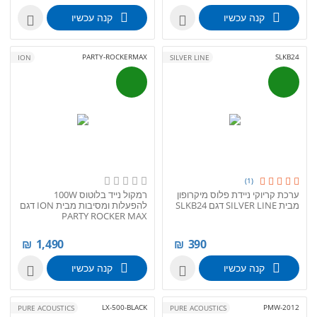
קנה עכשיו
קנה עכשיו


PARTY-ROCKERMAX
SLKB24
ION
SILVER LINE
(1)
ערכת קריוקי ניידת פלוס מיקרופון
רמקול נייד בלוטוס 100W
מבית SILVER LINE דגם SLKB24
להפעלות ומסיבות מבית ION דגם
PARTY ROCKER MAX
₪
1,490
₪
390
קנה עכשיו
קנה עכשיו


LX-500-BLACK
PMW-2012
PURE ACOUSTICS
PURE ACOUSTICS