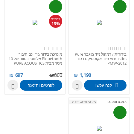
במבצע
13%
בידורית / רמקול נייד מוגבר Pure
מערכת בידור 15" עם חיבור
Acoustics פיור אקוסטיקס דגם
Blouetooth אלחוטי בטווח של 10
PMW-2012
מטר מבית PURE ACOUSTICS
דגם LX-500
₪
697
₪
800
₪
1,190
קנה עכשיו
לפרטים והזמנה


LX-200-BLACK
PURE ACOUSTICS