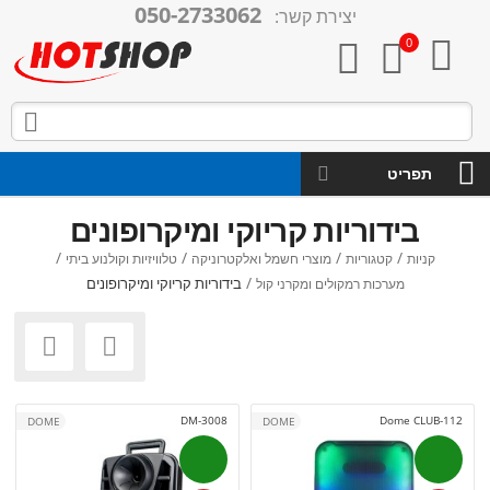
050-2733062
יצירת קשר:

0



תפריט
בידוריות קריוקי ומיקרופונים
/
/
/
/
קניות
קטגוריות
מוצרי חשמל ואלקטרוניקה
טלוויזיות וקולנוע ביתי
/
בידוריות קריוקי ומיקרופונים
מערכות רמקולים ומקרני קול


DM-3008
Dome CLUB-112
DOME
DOME