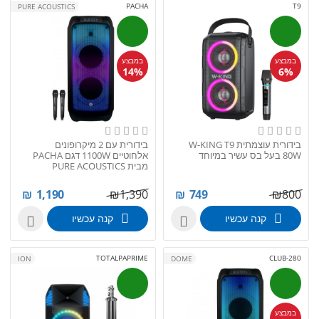
PACHA
T9
PURE ACOUSTICS
במבצע
במבצע
14%
6%
בידורית עוצמתית W-KING T9
בידורית עם 2 מיקרופונים
80W בעל בס עשיר במיוחד
אלחוטיים 1100W דגם PACHA
מבית PURE ACOUSTICS
₪
1,190
₪
1,390
₪
749
₪
800
קנה עכשיו
קנה עכשיו


TOTALPAPRIME
CLUB-280
ION
DOME
במבצע