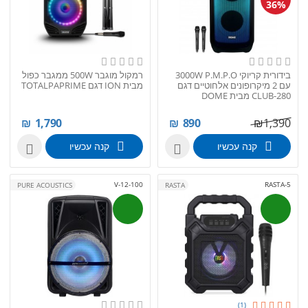
36%
בידורית קריוקי 3000W P.M.P.O
רמקול מוגבר 500W ממגבר כפול
עם 2 מיקרופונים אלחוטיים דגם
מבית ION דגם TOTALPAPRIME
CLUB-280 מבית DOME
₪
1,790
₪
890
₪
1,390
קנה עכשיו
קנה עכשיו


V-12-100
RASTA-5
PURE ACOUSTICS
RASTA
(1)