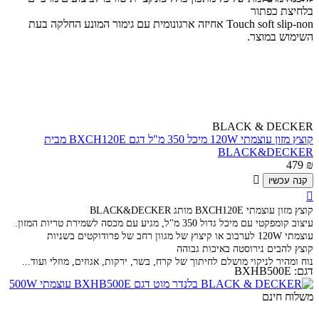
בלחיצת כפתור
Touch soft slip-non אחיזה ארגונומית עם גימור המונע החלקה בעת
השימוש במוצר.
BLACK & DECKER
קוצץ מזון עוצמתי 120W מיכל 350 מ"ל דגם BXCH120E מבית
BLACK&DECKER
479
₪

קנה עכשיו

קוצץ מזון עוצמתי BXCH120E מותג BLACK&DECKER
עיצוב קומפקטי עם מיכל גדול 350 מ"ל, מגיע עם מכסה לשמירת טריות המזון.
עוצמתי 120W לערבוב או קיצוץ של מגוון רחב של פרודוקטים בשניות
קוצץ להבים נירוסטה באיכות גבוהה
נוח ומהיר לניקוי מושלם לחיתוך של קרח, בשר, ירקות, אגוזים, מוזלי ועוד...
דגם:
BXHB500E
משלוח חינם