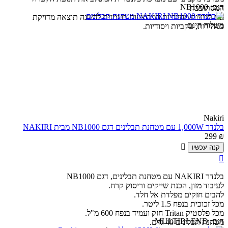
דגם:
NB1000
המסתובבת
עם תנועות מחזוריות המבוצעות בו זמנית להשגה תוצאה מדויקת
משלוח חינם
במהירות, עקביות ויסודיות.
Nakiri
בלנדר 1,000W עם מטחנת תבלינים דגם NB1000 מבית NAKIRI
299
₪

קנה עכשיו

בלנדר NAKIRI עם מטחנת תבלינים, דגם NB1000
לעיבוד מזון, הכנת שייקים וריסוק קרח.
להבים חזקים מפלדת אל חלד.
מכל זכוכית בנפח 1.5 ליטר.
מכל פלסטיק Tritan חזק ועמיד בנפח 600 מ"ל.
דגם:
MULTIBLEND
מטחנת תבלינים 40 גרם.