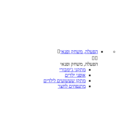
הפעלה, משחק ופנאי



הפעלה, משחק ופנאי
מתקני ג'ימבורי
אופני ילדים
מתקן שעשועים לילדים
מתנפחים לחצר