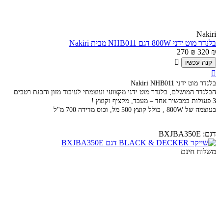
Nakiri
בלנדר מוט ידני 800W דגם NHB011 מבית Nakiri
270
₪
320
₪

קנה עכשיו

בלנדר מוט ידני Nakiri NHB011
הבלנדר המושלם, בלנדר מוט ידני מקצועי ועוצמתי לעיבוד מזון והכנת רטבים
3 פעולות במכשיר אחד – מעבד, מקציף וקוצץ !
בעוצמה של 800W , כולל קוצץ 500 מל, וכוס מדידה 700 מ"ל
דגם:
BXJBA350E
משלוח חינם