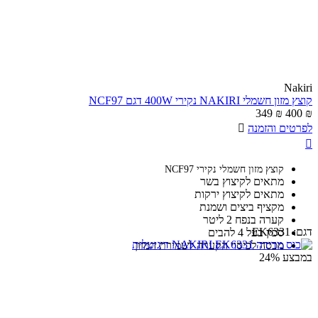
Nakiri
קוצץ מזון חשמלי NAKIRI נקירי 400W דגם NCF97
349
₪
400
₪
לפרטים והזמנה


קוצץ מזון חשמלי נקירי NCF97
מתאים לקיצוץ בשר
מתאים לקיצוץ ירקות
מקציף ביצים ושמנת
קערה בנפח 2 ליטר
דגם:
EK6331
סכין בעל 4 להבים
מכסה לכיסוי הקערה לשמירת המזון
במבצע
24%