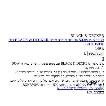
BLACK & DECKER
בלנדר מוט 500W עם כוס מדידה מבית BLACK & DECKER דגם
BXHB500E
149
₪

קנה עכשיו

מוט בלנדר
BLACK & DECKER עם מנוע עוצמתי ושקט במיוחד 500W
לערבוב מושלם.
בעל גימור פלסטיק איכותי בצבע לבן ו-2 להבים חדים וחזקים במיוחד.
כולל כוס מדידה לדיוק כמויות, קל לניקיון ונוח לשימוש.
אולטימטיבי להכנת קוקטיילים, שייקים ולערבול מזון חם וקר כולל מרקים.
דגם:
NCF97
צבע: לבן, משקל: 860 גרם, עוצמה: 500 וואט, דגם BXHB500E.
במבצע
13%