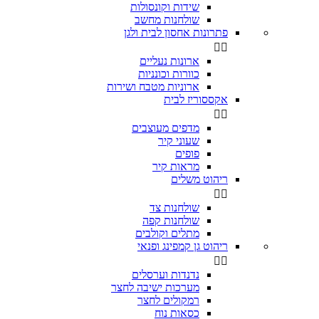
שידות וקונסולות
שולחנות מחשב
פתרונות אחסון לבית ולגן


ארונות נעליים
כוורות וכונניות
ארוניות מטבח ושירות
אקססוריז לבית


מדפים מעוצבים
שעוני קיר
פופים
מראות קיר
ריהוט משלים


שולחנות צד
שולחנות קפה
מתלים וקולבים
ריהוט גן קמפינג ופנאי


נדנדות וערסלים
מערכות ישיבה לחצר
רמקולים לחצר
כסאות נוח