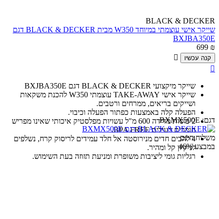
BLACK & DECKER
שייקר אישי עוצמתי במיוחד W350 מבית BLACK & DECKER דגם
BXJBA350E
699
₪

קנה עכשיו

שייקר מיקצועי BLACK & DECKER דגם BXJBA350E
שייקר אישי TAKE-AWAY עוצמתי W350 להכנת משקאות
ושייקים בריאים, ממרחים ורטבים.
הפעלה קלה באמצעות כפתור הפעלה וכיבוי.
דגם:
BXMX500E
2 כוסות מדידה 600 מ"ל עשויות מפלסטיק איכותי שאינו מפריש
חומרים רעילים BPA FREE.
משלוח חינם
4 להבים חדים מנירוסטה אל חלד עמידים לריסוק קרח, נשלפים
במבצע
46%
לניקיון קל ומהיר.
רגליות גומי ליציבות משופרת ומניעת תזוזה בעת השימוש.