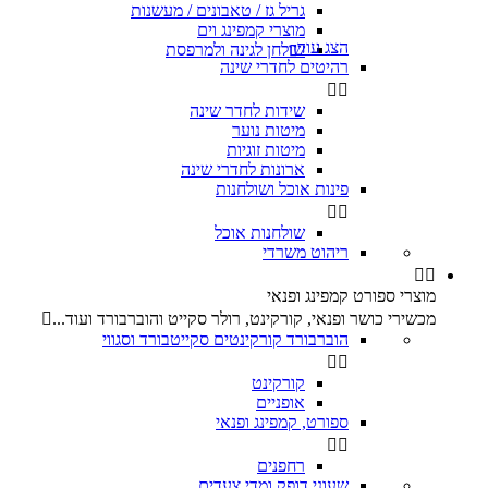
גריל גז / טאבונים / מעשנות
מוצרי קמפינג וים
הצג עוד
שולחן לגינה ולמרפסת

רהיטים לחדרי שינה


שידות לחדר שינה
מיטות נוער
מיטות זוגיות
ארונות לחדרי שינה
פינות אוכל ושולחנות


שולחנות אוכל
ריהוט משרדי


מוצרי ספורט קמפינג ופנאי
מכשירי כושר ופנאי, קורקינט, רולר סקייט והוברבורד ועוד...

הוברבורד קורקינטים סקייטבורד וסגווי


קורקינט
אופניים
ספורט, קמפינג ופנאי


רחפנים
שעוני דופק ומדי צעדים