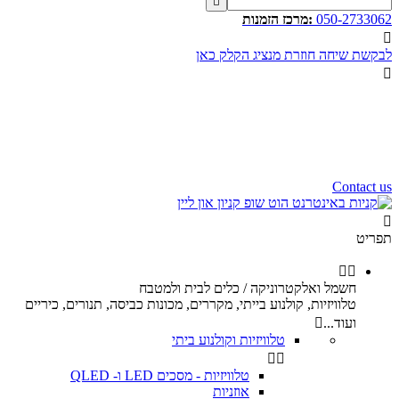

050-2733062
:מרכז הזמנות

לבקשת שיחה חוזרת מנציג הקלק כאן

שעות פעילות שלנו
שלום רב,
שעות פעילות של מוקד הזמנות
הינם בין השעות 10:00 - 17:00
ימי ו וערבי חג 9:00 - 12:00
נשמח לעמוד לשירותכם.
Contact us

תפריט


חשמל ואלקטרוניקה / כלים לבית ולמטבח
טלוויזיות, קולנוע בייתי, מקררים, מכונות כביסה, תנורים, כיריים
ועוד...

טלוויזיות וקולנוע ביתי


טלוויזיות - מסכים LED ו- QLED
אוזניות