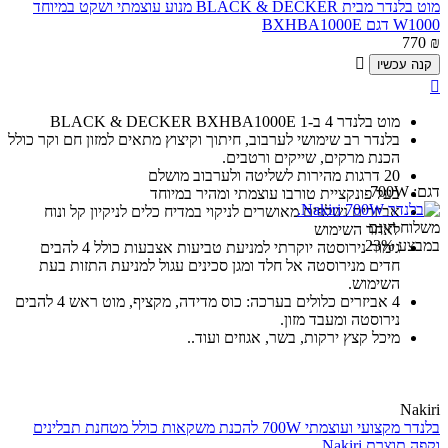
מוט בלנדר מבית BLACK & DECKER מנוע עוצמתי ושקט במיוחד
W1000 דגם BXHBA1000E
770
₪

קנה עכשיו

מוט בלנדר 4 ב-1 BLACK & DECKER BXHBA1000E
בלנדר רב שימושי לערבוב, חיתוך וקיצוץ מתאים למזון חם וקר כולל
הכנת מרקים, שייקים ורטבים.
20 דרגות מהירות לשליטה ולערבוב מושלם
דגם:
700W
בעל פונקציית טורבו עוצמתי ומהיר במיוחד
אביזרים נשלפים מאושרים לניקוי במדיח כלים לניקיון קל ונוח
משלוח חינם
לאחר השימוש
במבצע
23%
גימור נירוסטה יוקרתי למניעת טביעות אצבעות כולל 4 להבים
חדים מנירוסטה אל חלד ומגן סכינים עגול למניעת התזות בעת
השימוש.
4 אביזרים כלולים בערכה: כוס מדידה, מקציף, מוט ראש 4 להבים
נירוסטה ומעבד מזון.
מיכל קצץ ירקות, בשר, אגוזים ועוד..
Nakiri
בלנדר מקצועי ועוצמתי 700W להכנת משקאות כולל מטחנת תבלינים
וקפה תוצרת Nakiri