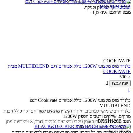
אביזרים המתאימים לשטיפה במדיח כלים.
המכשיר קל לפירוק ולניקוי.
משלוח חינם
מנוע בהספק 1,000W.
COOKIVATE
בלנדר מוט מקצועי 1200W כולל אביזרים דגם MULTIBLEND מבית
COOKIVATE
590
₪

קנה עכשיו

בלנדר מוט מקצועי 1200W כולל אביזרים Cookivate דגם
MULTIBLEND
בלנדר רב שימושי לערבוב, חיתוך וקיצוץ מתאים למזון חם וקר כולל הכנת
מרקים, שייקים ורטבים הספק 1200W
דגם:
BXCH120E
מניב תוצאות חלקות באופן עקבי וביצועים גבוהים בורר, 8 מהירויות ניתן
להתאים את מהירות העבודה,
משלוח חינם
להכנה מושלמת של כל מתכון כולל פונקציית טורבו לביצועים מרביים