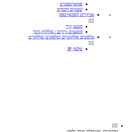
סמארטפונים
שעונים חכמים
אביזרים לסמארטפון


מטען קיר
מטענים ניידים / סוללות גיבוי
טלפונים אלחוטיים וטלפונים שולחניים


טלפון IP


מחשבים, קונסולת וציוד נלווה