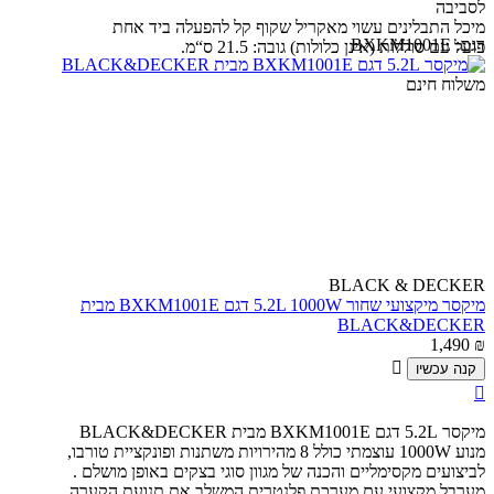
לסביבה
מיכל התבלינים עשוי מאקריל שקוף קל להפעלה ביד אחת
דגם:
BXKM1001E
פועל עם סוללות (אינן כלולות) גובה: 21.5 ס“מ.
משלוח חינם
BLACK & DECKER
מיקסר מיקצועי שחור 5.2L 1000W דגם BXKM1001E מבית
BLACK&DECKER
1,490
₪

קנה עכשיו

מיקסר 5.2L דגם BXKM1001E מבית BLACK&DECKER
מנוע 1000W עוצמתי כולל 8 מהירויות משתנות ופונקציית טורבו,
לביצועים מקסימליים והכנה של מגוון סוגי בצקים באופן מושלם .
מערבל מקצועי עם מערכת פלנטרית המשלב את תנועת הקערה