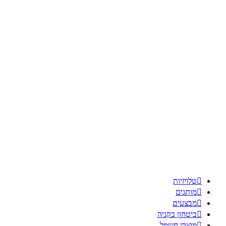

טלויזיות

מותגים

מבצעים

ביטחון בקניה

מוצרי חשמל