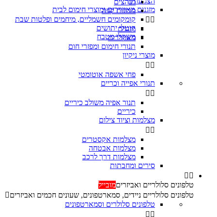
הצג עוד
מגהצים

מזגנים מאווררים ומוצרי חימום לבית
מכונות קפה
קומקומים חשמליים, מיחמים ופלטות שבת


קוטלי יתושים
מזגנים
משקלי מטבח
מאווררים
תנורי חימום ומפזרי חום
מוצרי ניקיון


פחי אשפה אוטומטי
תנורי אפייה וכריים


‏תנור אפיה משולב כיריים
כיריים
מצלמות וציוד צילום


מצלמות אקסטרים
מצלמות אבטחה
מצלמות דרך לרכב
סירים ומחבתות


טלפונים סלולריים ואביזרים
מובייל
טלפונים סלולריים ניידים, סמארטפונים, שעונים חכמים ואביזרים

טלפונים סלולרים וסמארטפונים

