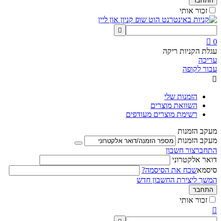
התחבר
זכור אותי


0
עגלת הקניות ריקה
עריכה
עבור לקופה

הזמנות שלי
השוואת מוצרים
רשימת מוצרים מעודפים
מעקב הזמנות
מעקב הזמנות
התחבר
צור חשבון
דואר אלקטרוני
סיסמא
שכח את הסיסמה?
המשך ליצירת החשבון חדש
התחבר
זכור אותי
