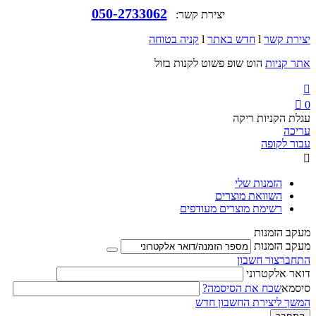
050-2733062
יצירת קשר:
יצירת קשר
l
חדש באתר
l
קניה בטוחה
אתר קניות
הוט שופ פשוט לקנות בזול


0
עגלת הקניות ריקה
עריכה
עבור לקופה

הזמנות שלי
השוואת מוצרים
רשימת מוצרים מעודפים
מעקב הזמנות
מעקב הזמנות
התחבר
צור חשבון
דואר אלקטרוני
סיסמא
שכח את הסיסמה?
המשך ליצירת החשבון חדש