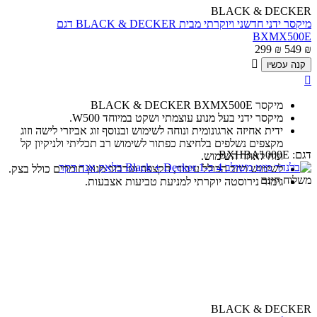
BLACK & DECKER
מיקסר ידני חדשני ויוקרתי מבית BLACK & DECKER דגם
BXMX500E
299
₪
549
₪

קנה עכשיו

מיקסר BLACK & DECKER BXMX500E
מיקסר ידני בעל מנוע עוצמתי ושקט במיוחד W500.
ידית אחיזה ארגונומית ונוחה לשימוש ובנוסף זוג אביזרי לישה וזוג
מקצפים נשלפים בלחיצת כפתור לשימוש רב תכליתי ולניקיון קל
דגם:
BXHBA1000E
ונוח לאחר השימוש.
לשימוש רחב הכולל עיבוד, הקצפה וערבוב מגוון חומרים כולל בצק.
משלוח חינם
גימור נירוסטה יוקרתי למניעת טביעות אצבעות.
BLACK & DECKER