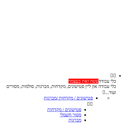


כלי עבודה
עשה זאת בעצמך
כלי עבודה און ליין פטישונים, מקדחות, מברגות, סולמות, מסורים
ועוד...

פטישונים / מקדחות /מברגות


פטישונים / מקדחות
מסור חשמלי
מברגות