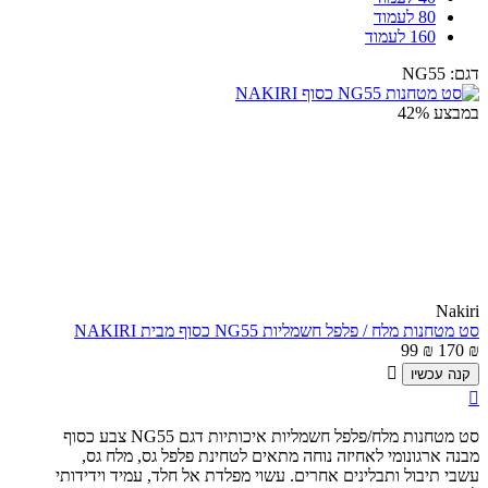
80 לעמוד
160 לעמוד
דגם:
NG55
במבצע
42%
Nakiri
סט מטחנות מלח / פלפל חשמליות NG55 כסוף מבית NAKIRI
99
₪
170
₪

קנה עכשיו

סט מטחנות מלח/פלפל חשמליות איכותיות דגם NG55 צבע כסוף
מבנה ארגונומי לאחיזה נוחה מתאים לטחינת פלפל גס, מלח גס,
עשבי תיבול ותבלינים אחרים. עשוי מפלדת אל חלד, עמיד וידידותי