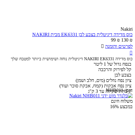
Nakiri
כוס מדידה דיגיטלית בצבע לבן EK6331 מבית NAKIRI
99
₪
130
₪
לפרטים והזמנה


כוס מדידה NAKIRI EK6331 דיגיטלית נוחה ושימושית ביותר למטבח שלך
בנפח גדול של 1 ליטר
קל לפירוק והרכבה
בצבע לבן
ציון נפח נוזלים (מים, חלב ושמן)
ציון נפח אבקות (קמח, אבקת סוכר ועוד)
דגם:
NHB011
קיבולת שקילה עד 3 ק"ג
משלוח חינם
במבצע
16%