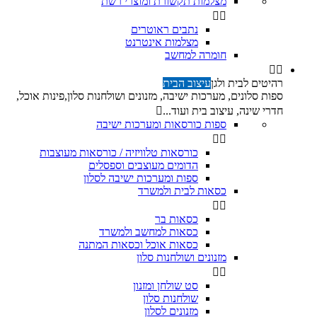
מצלמות תקשורת ומוצרי רשת


נתבים ראוטרים
מצלמות אינטרנט
חומרה למחשב


רהיטים לבית ולגן
עיצוב הבית
ספות סלונים, מערכות ישיבה, מזנונים ושולחנות סלון,פינות אוכל,
חדרי שינה, עיצוב בית ועוד...

ספות כורסאות ומערכות ישיבה


כורסאות טלוויזיה / כורסאות מעוצבות
הדומים מעוצבים וספסלים
ספות ומערכות ישיבה לסלון
כסאות לבית ולמשרד


כסאות בר
כסאות למחשב ולמשרד
כסאות אוכל וכסאות המתנה
מזנונים ושולחנות סלון


סט שולחן ומזנון
שולחנות סלון
מזנונים לסלון