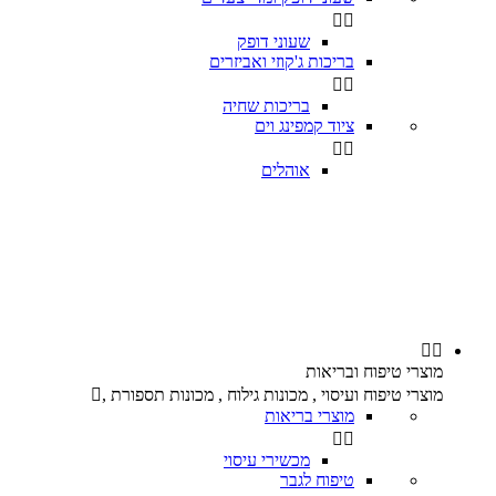


שעוני דופק
בריכות ג'קוזי ואביזרים


בריכות שחיה
ציוד קמפינג וים


אוהלים


מוצרי טיפוח ובריאות
מוצרי טיפוח ועיסוי , מכונות גילוח , מכונות תספורת ,

מוצרי בריאות


מכשירי עיסוי
טיפוח לגבר