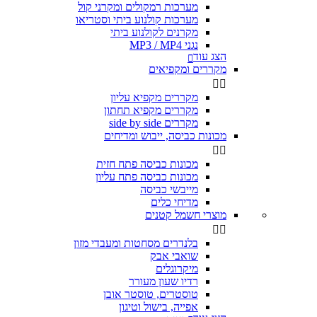
מערכות רמקולים ומקרני קול
מערכות קולנוע ביתי וסטריאו
מקרנים לקולנוע ביתי
נגני MP3 / MP4
הצג עוד

מקררים ומקפיאים


מקררים מקפיא עליון
מקררים מקפיא תחתון
מקררים side by side
מכונות כביסה, ייבוש ומדיחים


מכונות כביסה פתח חזית
מכונות כביסה פתח עליון
מייבשי כביסה
מדיחי כלים
מוצרי חשמל קטנים


בלנדרים מסחטות ומעבדי מזון
שואבי אבק
מיקרוגלים
רדיו שעון מעורר
טוסטרים, טוסטר אובן
אפייה, בישול וטיגון