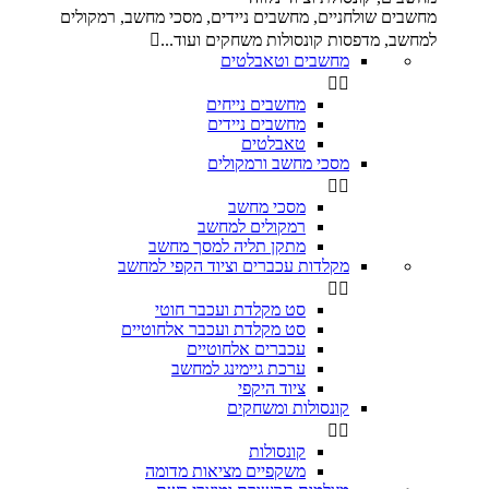
מחשבים שולחניים, מחשבים ניידים, מסכי מחשב, רמקולים
למחשב, מדפסות קונסולות משחקים ועוד...

מחשבים וטאבלטים


מחשבים נייחים
מחשבים ניידים
טאבלטים
מסכי מחשב ורמקולים


מסכי מחשב
רמקולים למחשב
מתקן תליה למסך מחשב
מקלדות עכברים וציוד הקפי למחשב


סט מקלדת ועכבר חוטי
סט מקלדת ועכבר אלחוטיים
עכברים אלחוטיים
ערכת גיימינג למחשב
ציוד היקפי
קונסולות ומשחקים


קונסולות
משקפיים מציאות מדומה