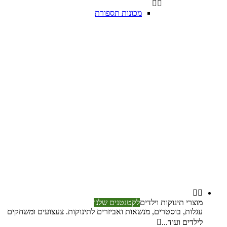


מכונות תספורת


מוצרי תינוקות וילדים
לקטנטנים שלנו
עגלות, בוסטרים, מנשאות ואביזרים לתינוקות. צעצועים ומשחקים
לילדים ועוד...
