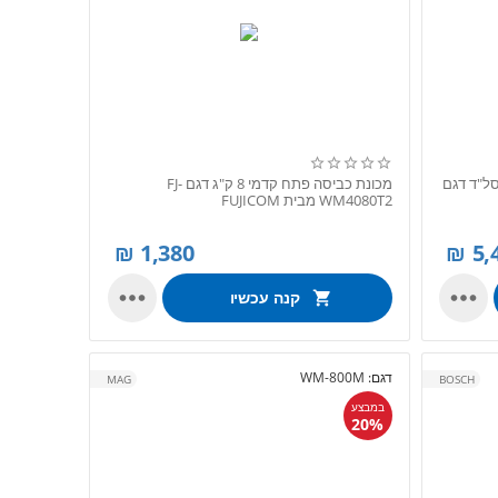
ת כביסה פתח חזית 10 ק"ג 1600 סל"ד דגם
מכונת כביסה פתח קדמי 8 ק"ג דגם FJ-
WM4080T2 מבית FUJICOM
₪
1,380
₪
5,


קנה עכשיו
דגם:
WM-800M
MAG
BOSCH
במבצע
20%