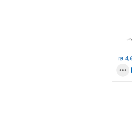
ח חזית 9 ק”ג 1400 סל”ד
₪
4,
