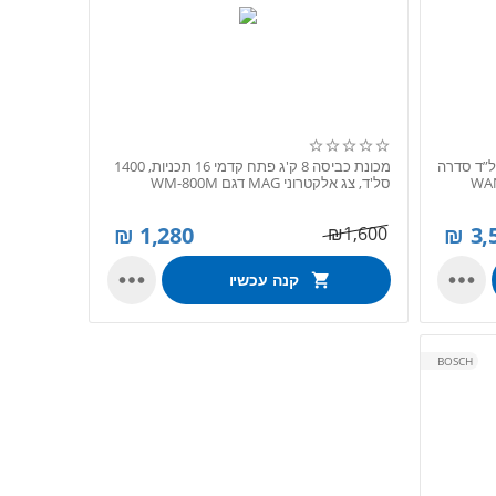
יסה פתח חזית 8 ק”ג 1400 סל”ד סדרה
מכונת כביסה 8 ק'ג פתח קדמי 16 תכניות, 1400
סל'ד, צג אלקטרוני MAG דגם WM-800M
₪
1,280
₪
3,
₪
1,600


קנה עכשיו
BOSCH