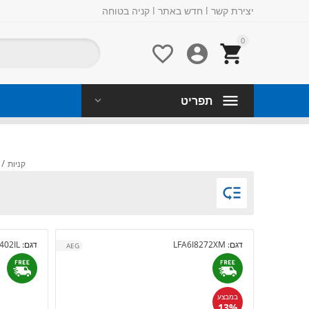
יצירת קשר
l
חדש באתר
l
קניה בטוחה
0



תפריט
/
קניות

דגם:
LFA6I8272XM
דגם:
02IL
AEG
במבצע
13%