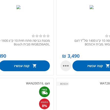
מכונת כביסה 10 ק”ג 1400 סל״ד דגם
מכונ
 BOSCH
WGB256A0IL מבית Bosch
490
₪
3,490

קנה עכשיו
קנה עכשיו
WAT28
דגם:
WAN20051IL
BOSCH
במבצע
8%