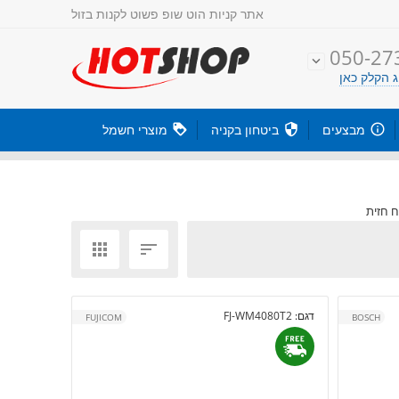
אתר קניות
הוט שופ פשוט לקנות בזול
050-27

 הקלק כאן

מבצעים

ביטחון בקניה

מוצרי חשמל
 חזית


דגם:
FJ-WM4080T2
FUJICOM
BOSCH