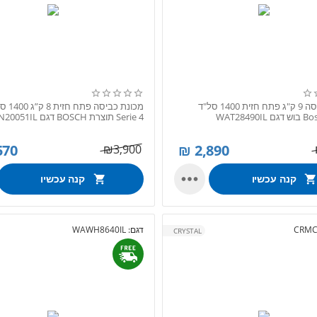
מכונת כביסה 9 ק"ג פתח חזית 1400 סל"ד
מכונת כב
Serie 4 תוצרת BOSCH דגם WAN20051IL
570
₪
2,890
₪
3,900

קנה עכשיו
קנה עכשיו
CRMC
דגם:
WAWH8640IL
CRYSTAL