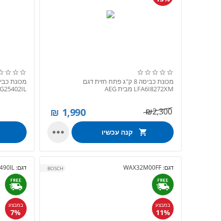
מכונת כביסה 8 ק"ג פתח חזית דגם
LFA6I8272XM מבית AEG
WGG25402IL .מבית
₪
1,990
₪
2,300

קנה עכשיו
דגם:
WAX32M00FF
דגם:
490IL
BOSCH
במבצע
במבצע
7%
11%