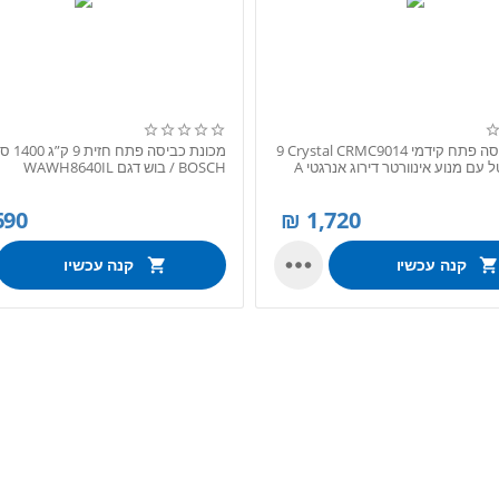
מכונת כביסה ‏פתח קידמי Crystal CRMC9014 ‏9
מכונת כביסה פת
 עם מנוע אינוורטר דירוג אנרגטי A
BOSCH / בוש דגם WAWH8640IL
690
₪
1,720

קנה עכשיו
קנה עכשיו