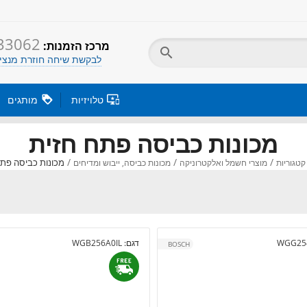
33062
:מרכז הזמנות

לבקשת שיחה חוזרת מנציג

טלויזיות

מותגים
מכונות כביסה פתח חזית
/
/
/
מכונות כביסה פתח
קטגוריות
מוצרי חשמל ואלקטרוניקה
מכונות כביסה, ייבוש ומדיחים
WGG254
דגם:
WGB256A0IL
BOSCH