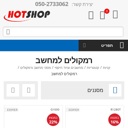
050-2733062
יצירת קשר:

0



תפריט
רמקולים למחשב
/
/
/
/
קניות
קטגוריות
מחשבים וציוד היקפי
מסכי מחשב ורמקולים
רמקולים למחשב

מסננים


G1000
R1280T
EDIFIER
EDIFIER
במבצע
במבצע
22%
16%