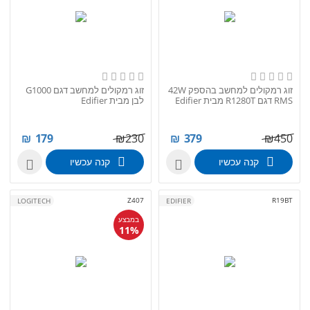
זוג רמקולים למחשב בהספק 42W
זוג רמקולים למחשב דגם G1000
RMS דגם R1280T מבית Edifier
לבן מבית Edifier
₪
179
₪
230
₪
379
₪
450
קנה עכשיו
קנה עכשיו


Z407
R19BT
LOGITECH
EDIFIER
במבצע
11%