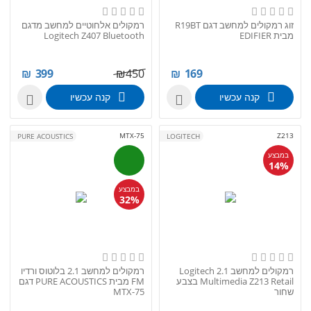
זוג רמקולים למחשב דגם R19BT
רמקולים אלחוטיים למחשב מדגם
מבית EDIFIER
Logitech Z407 Bluetooth
₪
399
₪
450
₪
169
קנה עכשיו
קנה עכשיו


MTX-75
Z213
PURE ACOUSTICS
LOGITECH
במבצע
14%
במבצע
32%
רמקולים למחשב Logitech 2.1
רמקולים למחשב 2.1 בלוטוס ורדיו
Multimedia Z213 Retail בצבע
FM מבית PURE ACOUSTICS דגם
שחור
MTX-75