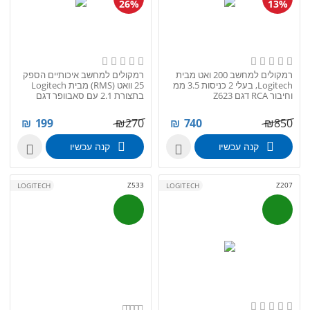
26%
13%
רמקולים למחשב 200 ואט מבית
רמקולים למחשב איכותיים הספק
Logitech, בעלי 2 כניסות 3.5 ממ
25 וואט (RMS) מבית Logitech
וחיבור RCA דגם Z623
בתצורת 2.1 עם סאבוופר דגם
Z313
₪
199
₪
270
₪
740
₪
850
קנה עכשיו
קנה עכשיו


Z533
Z207
LOGITECH
LOGITECH