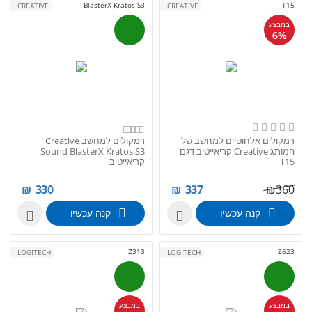
BlasterX Kratos S3
T15
CREATIVE
CREATIVE
במבצע
6%
רמקולים אלחוטיים למחשב של
רמקולים למחשב Creative
המותג Creative קריאייטיב דגם
Sound BlasterX Kratos S3
T15
קריאייטיב
₪
330
₪
337
₪
360
קנה עכשיו
קנה עכשיו


Z313
Z623
LOGITECH
LOGITECH
במבצע
במבצע