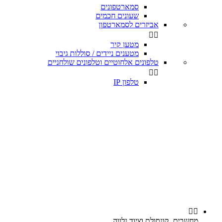
סמארטפונים
שעונים חכמים
אביזרים לסמארטפון


מטען קיר
מטענים ניידים / סוללות גיבוי
טלפונים אלחוטיים וטלפונים שולחניים


טלפון IP


מחשבים, קונסולת וציוד נלווה