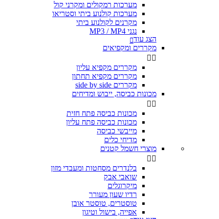
מערכות רמקולים ומקרני קול
מערכות קולנוע ביתי וסטריאו
מקרנים לקולנוע ביתי
נגני MP3 / MP4
הצג עוד

מקררים ומקפיאים


מקררים מקפיא עליון
מקררים מקפיא תחתון
מקררים side by side
מכונות כביסה, ייבוש ומדיחים


מכונות כביסה פתח חזית
מכונות כביסה פתח עליון
מייבשי כביסה
מדיחי כלים
מוצרי חשמל קטנים


בלנדרים מסחטות ומעבדי מזון
שואבי אבק
מיקרוגלים
רדיו שעון מעורר
טוסטרים, טוסטר אובן
אפייה, בישול וטיגון