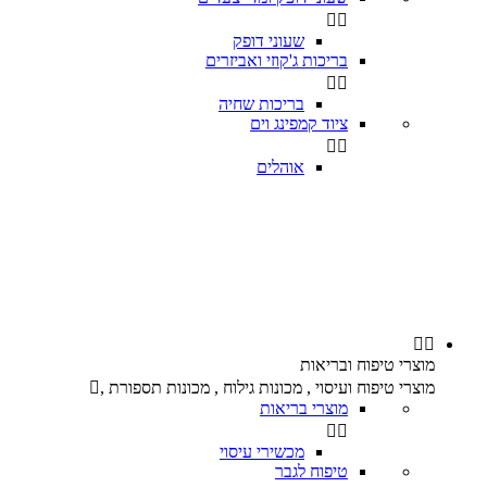


שעוני דופק
בריכות ג'קוזי ואביזרים


בריכות שחיה
ציוד קמפינג וים


אוהלים


מוצרי טיפוח ובריאות
מוצרי טיפוח ועיסוי , מכונות גילוח , מכונות תספורת ,

מוצרי בריאות


מכשירי עיסוי
טיפוח לגבר