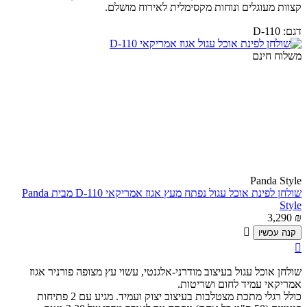
קצוות מעוגלים ונוחות מקסימלית לאירוח מושלם.
דגם:
D-110
משלוח חינם
Panda Style
שולחן לפינת אוכל עגול נפתח מעץ אגוז אמריקאי D-110 מבית Panda
Style
3,290
₪

קנה עכשיו

שולחן אוכל עגול בעיצוב מודרני-אלגנטי, עשוי עץ מצופה פורניר אגוז
אמריקאי עמיד לחום ושריטות.
כולל רגלי מתכת מצטלבות בעיצוב יצוק ועמיד. מגיע עם 2 פתיחות