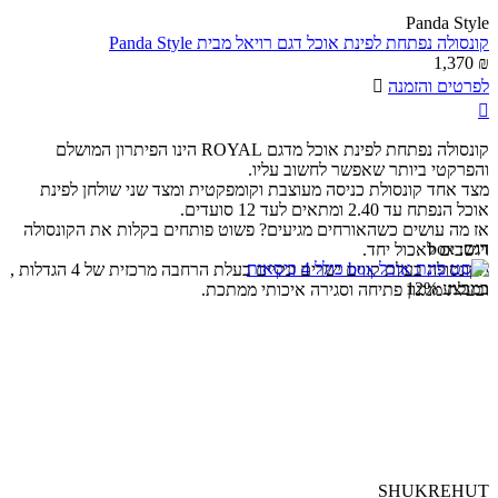
Panda Style
קונסולה נפתחת לפינת אוכל דגם רויאל מבית Panda Style
1,370
₪
לפרטים והזמנה


קונסולה נפתחת לפינת אוכל מדגם ROYAL הינו הפיתרון המושלם
והפרקטי ביותר שאפשר לחשוב עליו.
מצד אחד קונסולת כניסה מעוצבת וקומפקטית ומצד שני שולחן לפינת
אוכל הנפתח עד 2.40 ומתאים לעד 12 סועדים.
אז מה עושים כשהאורחים מגיעים? פשוט פותחים בקלות את הקונסולה
דגם:
box
ויושבים לאכול יחד.
הקונסולה בעלת קווים ישרים ונקיים בעלת הרחבה מרכזית של 4 הגדלות ,
במבצע
12%
ובעלת מנגנון פתיחה וסגירה איכותי ממתכת.
SHUKREHUT