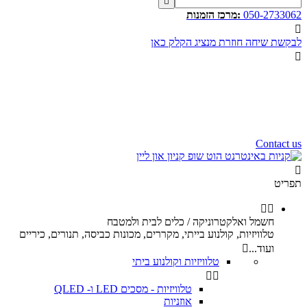

050-2733062
:מרכז הזמנות

לבקשת שיחה חוזרת מנציג הקלק כאן

שעות פעילות שלנו
שלום רב,
שעות פעילות של מוקד הזמנות
הינם בין השעות 10:00 - 17:00
ימי ו וערבי חג 9:00 - 12:00
נשמח לעמוד לשירותכם.
Contact us

תפריט


חשמל ואלקטרוניקה / כלים לבית ולמטבח
טלוויזיות, קולנוע בייתי, מקררים, מכונות כביסה, תנורים, כיריים
ועוד...

טלוויזיות וקולנוע ביתי


טלוויזיות - מסכים LED ו- QLED
אוזניות