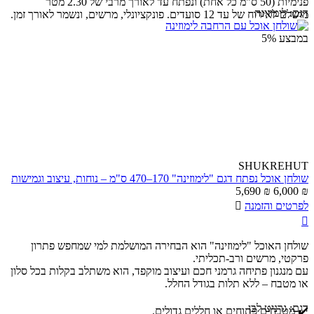
פנימיות (50 ס"מ כל אחת) ונפתח עד לאורך מרבי של 2.30 מטר
דגם:
לימוזינה
מושלם לאירוח של עד 12 סועדים. פונקציונלי, מרשים, ונשמר לאורך זמן.
במבצע
5%
SHUKREHUT
שולחן אוכל נפתח דגם "לימוזינה" 170–470 ס"מ – נוחות, עיצוב וגמישות
5,690
₪
6,000
₪
לפרטים והזמנה


שולחן האוכל "לימוזינה" הוא הבחירה המושלמת למי שמחפש פתרון
פרקטי, מרשים ורב-תכליתי.
עם מנגנון פתיחה גרמני חכם ועיצוב מוקפד, הוא משתלב בקלות בכל סלון
או מטבח – ללא תלות בגודל החלל.
דגם:
גרניט לבן
✔️ מטבחים פתוחים או חללים גדולים.