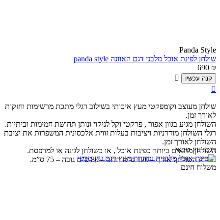
Panda Style
שולחן לפינת אוכל מלבני דגם האוונה panda style
690
₪

קנה עכשיו

שולחן מעוצב וקומפקטי מעץ איכותי בשילוב רגלי מתכת מרשימות וחזקות
לאורך זמן.
השולחן מגיע בגוון אפור , פרקטי וקל לניקוי ונותן תחושת חמימות וביתיות.
רגלי השולחן מודרניות ויציבות בעלות זווית אלכסונית המשפרות את יציבת
השולחן לאורך זמן.
דגם:
עץ טבעי
השולחן מתאים ביותר כפינת אוכל , או כשולחן לגינה או למרפסת.
מידות השולחן: אורך – 120 ס”מ רוחב – 80 ס”מ גובה – 75 ס”מ.
משלוח חינם