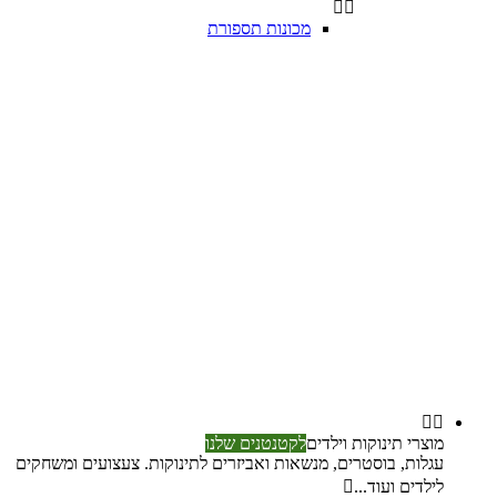


מכונות תספורת


מוצרי תינוקות וילדים
לקטנטנים שלנו
עגלות, בוסטרים, מנשאות ואביזרים לתינוקות. צעצועים ומשחקים
לילדים ועוד...
