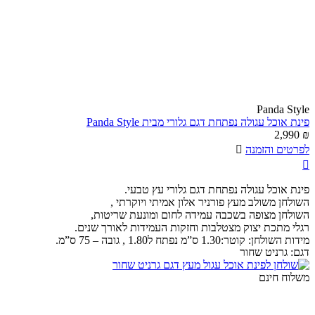
Panda Style
פינת אוכל עגולה נפתחת דגם גלורי מבית Panda Style
2,990
₪
לפרטים והזמנה


פינת אוכל עגולה נפתחת דגם גלורי עץ טבעי.
השולחן משולב מעץ פורניר אלון אמיתי ויוקרתי ,
השולחן מצופה בשכבה עמידה לחום ומונעת שריטות,
רגלי מתכת יצוק מצטלבות וחזקות העמידות לאורך שנים.
מידות השולחן: קוטר:1.30 ס”מ נפתח ל1.80 , גובה – 75 ס”מ.
דגם:
גרניט שחור
משלוח חינם