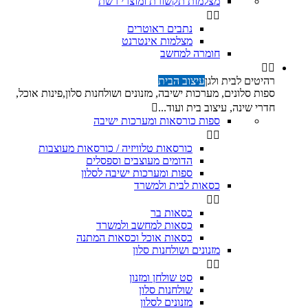
מצלמות תקשורת ומוצרי רשת


נתבים ראוטרים
מצלמות אינטרנט
חומרה למחשב


רהיטים לבית ולגן
עיצוב הבית
ספות סלונים, מערכות ישיבה, מזנונים ושולחנות סלון,פינות אוכל,
חדרי שינה, עיצוב בית ועוד...

ספות כורסאות ומערכות ישיבה


כורסאות טלוויזיה / כורסאות מעוצבות
הדומים מעוצבים וספסלים
ספות ומערכות ישיבה לסלון
כסאות לבית ולמשרד


כסאות בר
כסאות למחשב ולמשרד
כסאות אוכל וכסאות המתנה
מזנונים ושולחנות סלון


סט שולחן ומזנון
שולחנות סלון
מזנונים לסלון