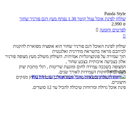
Panda Style
שולחן לפינת אוכל עגול קוטר 1.30 נפתח מעץ דגם פורניר שחור
2,990
₪
לפרטים והזמנה


שולחן לפינת האוכל דגם פורניר שחור הוא אופציה מפוארת להקנות
לביתכם מראה בהשראה מודרנית ואלגנטית
תוך שמירה על פונקציונליות אמיתית. השולחן משולב מעץ מצופה פורניר
אלון בצביעה איכותית בצבע שחור ,
המצופה בשכבה עמידה לחום ומונעת שריטות , רגלי מתכת יצוק
דגם:
רויאל
מצטלבות וחזקות העמידות לאורך שנים.
פתיחות השולחן נמצאות בתוך השולחן ולכן שומרות עליהן מנזקים
חיצוניים.
פינת אוכל גדולה ומרווחת שיכולה להכיל עד 12 סועדים.