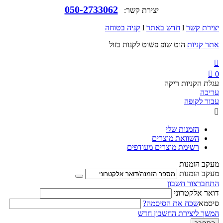
050-2733062
יצירת קשר:
יצירת קשר
l
חדש באתר
l
קניה בטוחה
אתר קניות
הוט שופ פשוט לקנות בזול


0
עגלת הקניות ריקה
עריכה
עבור לקופה

הזמנות שלי
השוואת מוצרים
רשימת מוצרים מעודפים
מעקב הזמנות
מעקב הזמנות
התחבר
צור חשבון
דואר אלקטרוני
סיסמא
שכח את הסיסמה?
המשך ליצירת החשבון חדש