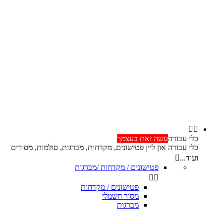


כלי עבודה
עשה זאת בעצמך
כלי עבודה און ליין פטישונים, מקדחות, מברגות, סולמות, מסורים
ועוד...

פטישונים / מקדחות /מברגות


פטישונים / מקדחות
מסור חשמלי
מברגות