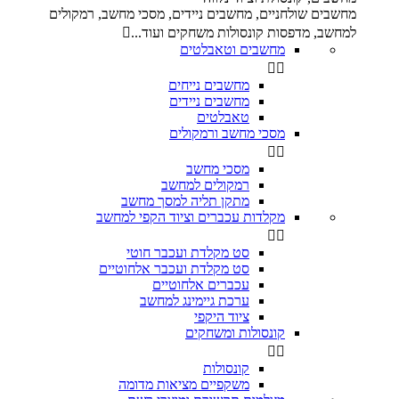
מחשבים שולחניים, מחשבים ניידים, מסכי מחשב, רמקולים
למחשב, מדפסות קונסולות משחקים ועוד...

מחשבים וטאבלטים


מחשבים נייחים
מחשבים ניידים
טאבלטים
מסכי מחשב ורמקולים


מסכי מחשב
רמקולים למחשב
מתקן תליה למסך מחשב
מקלדות עכברים וציוד הקפי למחשב


סט מקלדת ועכבר חוטי
סט מקלדת ועכבר אלחוטיים
עכברים אלחוטיים
ערכת גיימינג למחשב
ציוד היקפי
קונסולות ומשחקים


קונסולות
משקפיים מציאות מדומה