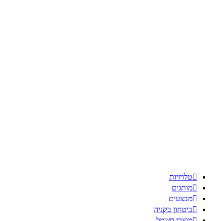

טלויזיות

מותגים

מבצעים

ביטחון בקניה

מוצרי חשמל