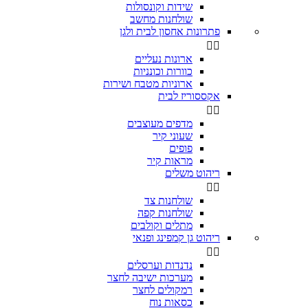
שידות וקונסולות
שולחנות מחשב
פתרונות אחסון לבית ולגן


ארונות נעליים
כוורות וכונניות
ארוניות מטבח ושירות
אקססוריז לבית


מדפים מעוצבים
שעוני קיר
פופים
מראות קיר
ריהוט משלים


שולחנות צד
שולחנות קפה
מתלים וקולבים
ריהוט גן קמפינג ופנאי


נדנדות וערסלים
מערכות ישיבה לחצר
רמקולים לחצר
כסאות נוח