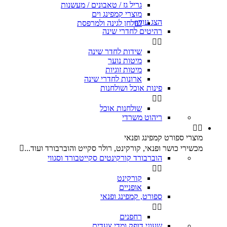
גריל גז / טאבונים / מעשנות
מוצרי קמפינג וים
הצג עוד
שולחן לגינה ולמרפסת

רהיטים לחדרי שינה


שידות לחדר שינה
מיטות נוער
מיטות זוגיות
ארונות לחדרי שינה
פינות אוכל ושולחנות


שולחנות אוכל
ריהוט משרדי


מוצרי ספורט קמפינג ופנאי
מכשירי כושר ופנאי, קורקינט, רולר סקייט והוברבורד ועוד...

הוברבורד קורקינטים סקייטבורד וסגווי


קורקינט
אופניים
ספורט, קמפינג ופנאי


רחפנים
שעוני דופק ומדי צעדים