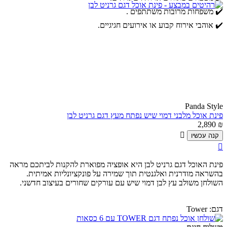
✔️ משפחות מרובות משתתפים .
✔️ אוהבי אירוח קבוע או אירועים חגיגיים.
Panda Style
פינת אוכל מלבני דמוי שיש נפתח מעץ דגם גרניט לבן
2,890
₪

קנה עכשיו

פינת האוכל דגם גרניט לבן היא אופציה מפוארת להקנות לביתכם מראה
בהשראה מודרנית ואלגנטית תוך שמירה על פונקציונליות אמיתית.
השולחן משולב עץ לבן דמוי שיש עם עורקים שחורים בעיצוב חדשני.
דגם:
Tower