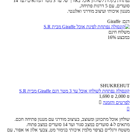
נפתחת בקלות לשולחן אוכל באורך של עד 3 מטר המתאים לעד 14
סועדים, עם 5 דרגות פתיחה,
מנגנון איכותי ועיצוב מודרני ואלגנטי.
דגם:
Giraffe
משלוח חינם
במבצע
16%
SHUKREHUT
קונסולה נפתחת לשולחן אוכל עד 3 מטר דגם Giraffe מבית S.R
1,690
₪
2,000
₪
לפרטים והזמנה


שולחן אוכל מתכוונן ומעוצב, בעיצוב מודרני עם מנגנון פתיחה חכם.
מתאים ל-4 סועדים במצב סגור ועד 14 סועדים במצב פתוח.
משטח ורגליים בציפוי מלמין איכותי בגימור מט, צבעי אלון או אפור, עם