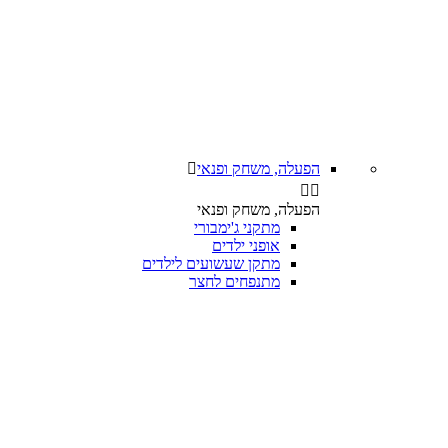
הפעלה, משחק ופנאי



הפעלה, משחק ופנאי
מתקני ג'ימבורי
אופני ילדים
מתקן שעשועים לילדים
מתנפחים לחצר