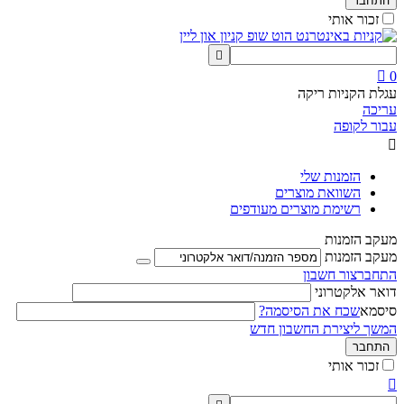
התחבר
זכור אותי


0
עגלת הקניות ריקה
עריכה
עבור לקופה

הזמנות שלי
השוואת מוצרים
רשימת מוצרים מעודפים
מעקב הזמנות
מעקב הזמנות
התחבר
צור חשבון
דואר אלקטרוני
סיסמא
שכח את הסיסמה?
המשך ליצירת החשבון חדש
התחבר
זכור אותי
