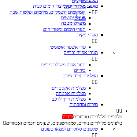
הצג עוד
מגהצים

מזגנים מאווררים ומוצרי חימום לבית
מכונות קפה
קומקומים חשמליים, מיחמים ופלטות שבת


קוטלי יתושים
מזגנים
משקלי מטבח
מאווררים
תנורי חימום ומפזרי חום
מוצרי ניקיון


פחי אשפה אוטומטי
תנורי אפייה וכריים


‏תנור אפיה משולב כיריים
כיריים
מצלמות וציוד צילום


מצלמות אקסטרים
מצלמות אבטחה
מצלמות דרך לרכב
סירים ומחבתות


טלפונים סלולריים ואביזרים
מובייל
טלפונים סלולריים ניידים, סמארטפונים, שעונים חכמים ואביזרים

טלפונים סלולרים וסמארטפונים

