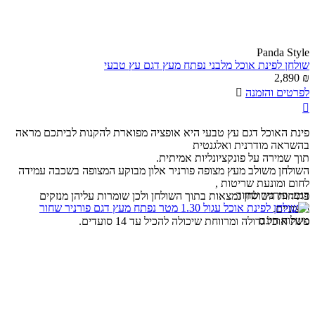
Panda Style
שולחן לפינת אוכל מלבני נפתח מעץ דגם עץ טבעי
2,890
₪
לפרטים והזמנה


פינת האוכל דגם עץ טבעי היא אופציה מפוארת להקנות לביתכם מראה
בהשראה מודרנית ואלגנטית
תוך שמירה על פונקציונליות אמיתית.
השולחן משולב מעץ מצופה פורניר אלון מבוקע המצופה בשכבה עמידה
לחום ומונעת שריטות ,
דגם:
פורניר שחור
פתיחות השולחן נמצאות בתוך השולחן ולכן שומרות עליהן מנזקים
חיצוניים.
משלוח חינם
פינת אוכל גדולה ומרווחת שיכולה להכיל עד 14 סועדים.