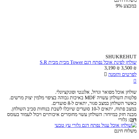
משלוח חינם
במבצע
9%
SHUKREHUT
שולחן לפינת אוכל נפתח דגם Tower מבית מבית S.R
3,190
₪
3,500
₪
לפרטים והזמנה


שולחן אוכל מפואר וגדול, אלגנטי ופונקציונלי.
פלטות השולחן עשויה MDF באיכות גבוהה בציפוי מלמין יצוק מרשים.
כאשר השולחן במצב סגור, יתאים ל-8 סועדים.
במצב פתוח, יתאים ל-10 סועדים שיוכלו לשבת בנוחות סביב השולחן.
מבנה חזק במיוחד: השולחן עשוי מחומרים איכותיים ויכול לעמוד בעומס
דגם:
גלורי
רב.
משלוח חינם