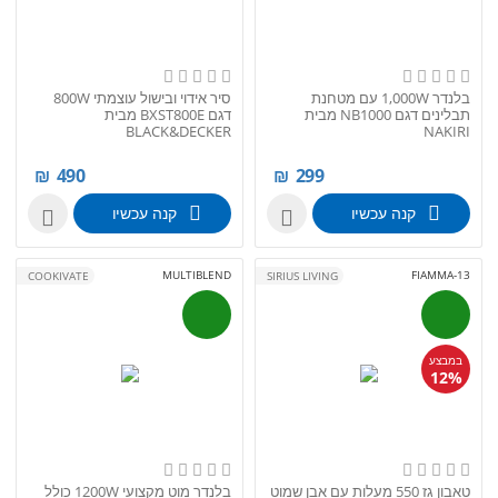
בלנדר 1,000W עם מטחנת
סיר אידוי ובישול עוצמתי 800W
תבלינים דגם NB1000 מבית
דגם BXST800E מבית
BLACK&DECKER
NAKIRI
₪
490
₪
299
קנה עכשיו
קנה עכשיו


MULTIBLEND
FIAMMA-13
COOKIVATE
SIRIUS LIVING
במבצע
12%
טאבון גז 550 מעלות עם אבן שמוט
בלנדר מוט מקצועי 1200W כולל