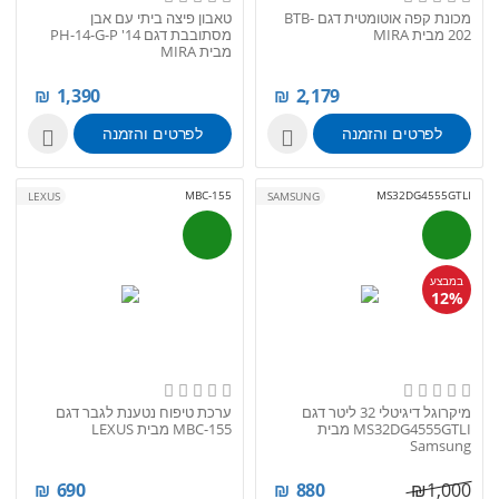
מכונת קפה אוטומטית דגם BTB-
טאבון פיצה ביתי עם אבן
202 מבית MIRA
מסתובבת דגם PH-14-G-P '14
מבית MIRA
₪
1,390
₪
2,179
לפרטים והזמנה
לפרטים והזמנה


MBC-155
MS32DG4555GTLI
LEXUS
SAMSUNG
במבצע
12%
מיקרוגל דיגיטלי 32 ליטר דגם
ערכת טיפוח נטענת לגבר דגם
MS32DG4555GTLI מבית
MBC-155 מבית LEXUS
Samsung
₪
690
₪
880
₪
1,000