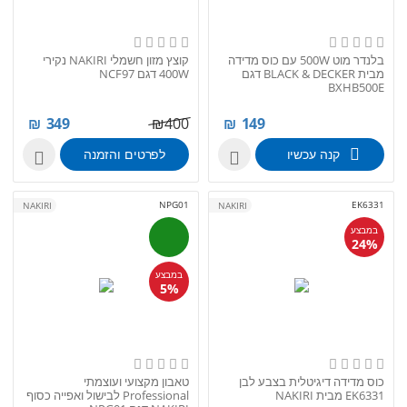
בלנדר מוט 500W עם כוס מדידה
קוצץ מזון חשמלי NAKIRI נקירי
מבית BLACK & DECKER דגם
400W דגם NCF97
BXHB500E
₪
349
₪
400
₪
149
קנה עכשיו
לפרטים והזמנה


NPG01
EK6331
NAKIRI
NAKIRI
במבצע
24%
במבצע
5%
כוס מדידה דיגיטלית בצבע לבן
טאבון מקצועי ועוצמתי
EK6331 מבית NAKIRI
Professional לבישול ואפייה כסוף