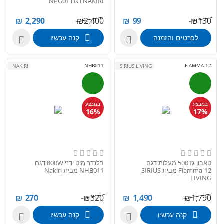
NAKIRI דגם NPG01
₪
2,290
₪
2,400
₪
99
₪
130
לפרטים והזמנה
קנה עכשיו


NHB011
FIAMMA-12
NAKIRI
SIRIUS LIVING
במבצע
במבצע
16%
17%
טאבון גז 500 מעלות דגם
בלנדר מוט ידני 800W דגם
Fiamma-12 מבית SIRIUS
NHB011 מבית Nakiri
LIVING
₪
270
₪
320
₪
1,490
₪
1,790
קנה עכשיו
קנה עכשיו

