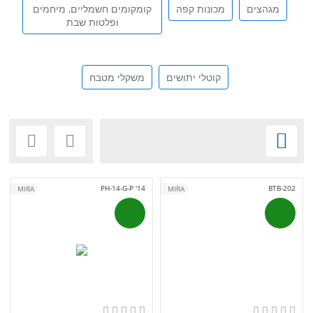
מגהצים
מכונות קפה
קומקומים חשמליים, מיחמים
ופלטות שבת
קוטלי יתושים
משקלי מטבח



PH-14-G-P '14
BTB-202
MIRA
MIRA