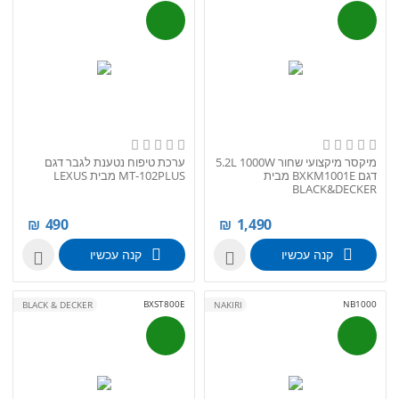
מיקסר מיקצועי שחור 5.2L 1000W
ערכת טיפוח נטענת לגבר דגם
דגם BXKM1001E מבית
MT-102PLUS מבית LEXUS
BLACK&DECKER
₪
490
₪
1,490
קנה עכשיו
קנה עכשיו


BXST800E
NB1000
BLACK & DECKER
NAKIRI