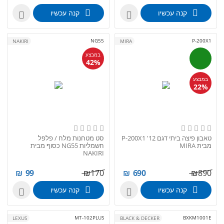
קנה עכשיו
קנה עכשיו


NG55
P-200X1
NAKIRI
MIRA
במבצע
42%
במבצע
22%
טאבון פיצה ביתי דגם P-200X1 '12
סט מטחנות מלח / פלפל
מבית MIRA
חשמליות NG55 כסוף מבית
NAKIRI
₪
99
₪
170
₪
690
₪
890
קנה עכשיו
קנה עכשיו


MT-102PLUS
BXKM1001E
LEXUS
BLACK & DECKER