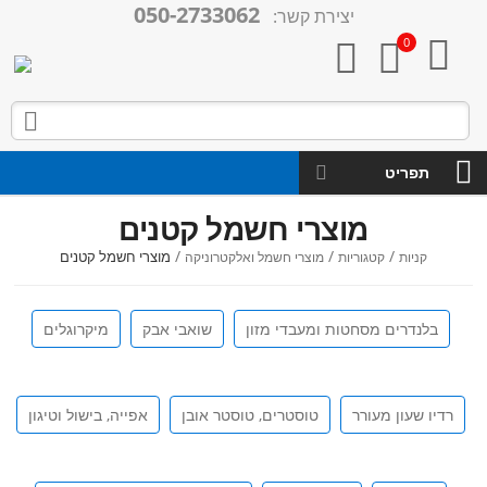
050-2733062
יצירת קשר:

0



תפריט
מוצרי חשמל קטנים
/
/
/
מוצרי חשמל קטנים
קניות
קטגוריות
מוצרי חשמל ואלקטרוניקה
בלנדרים מסחטות ומעבדי מזון
שואבי אבק
מיקרוגלים
רדיו שעון מעורר
טוסטרים, טוסטר אובן
אפייה, בישול וטיגון